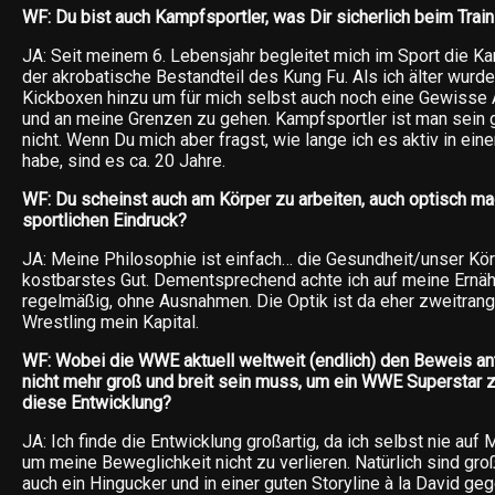
WF: Du bist auch Kampfsportler, was Dir sicherlich beim Tra
JA: Seit meinem 6. Lebensjahr begleitet mich im Sport die K
der akrobatische Bestandteil des Kung Fu. Als ich älter wurd
Kickboxen hinzu um für mich selbst auch noch eine Gewisse 
und an meine Grenzen zu gehen. Kampfsportler ist man sein
nicht. Wenn Du mich aber fragst, wie lange ich es aktiv in ei
habe, sind es ca. 20 Jahre.
WF: Du scheinst auch am Körper zu arbeiten, auch optisch ma
sportlichen Eindruck?
JA: Meine Philosophie ist einfach… die Gesundheit/unser Kör
kostbarstes Gut. Dementsprechend achte ich auf meine Ernähr
regelmäßig, ohne Ausnahmen. Die Optik ist da eher zweitrang
Wrestling mein Kapital.
WF: Wobei die WWE aktuell weltweit (endlich) den Beweis ant
nicht mehr groß und breit sein muss, um ein WWE Superstar z
diese Entwicklung?
JA: Ich finde die Entwicklung großartig, da ich selbst nie auf 
um meine Beweglichkeit nicht zu verlieren. Natürlich sind g
auch ein Hingucker und in einer guten Storyline à la David ge