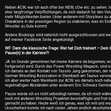
Neben ACW, war ich auch öfter bei NEW, cOw etc. zu sehen. 
eher langfristige Verpflichtungen, da sich dadurch für den Ver
mehr Möglichkeiten bieten. Unter anderem mit Storylines zu 
Charaktere in der jeweiligen Region zu etablieren, was im En
Wrestler zu Gute kommt.
Andere Bookings sind natürlich nicht ausgeschlossen und we
auf meiner Facebook Seite angekündigt.
WF: Dann die klassische Frage: Wer hat Dich trainiert – Dein I
Pause(n) in der Karriere?!
JA: Im Grunde genommen hat meine Karriere da begonnen, wo 
fortgesetzt wird. Durch das Power Wrestling Magazin, sind e
ich damals an den Kontakt von Tassilo Jung gekommen, der m
German Wrestling Association in Steinbach am Taunus verwi
ich aber weiter nach Weinheim zur ACW, wo damals noch neb
regelmäßigen Abständen unter anderem Eric Schwarz Semina
Pause würde ich es nicht unbedingt nennen, da ich mich währ
noch mit anderen Wrestling Projekten beschäftigte und froh b
gemacht zu haben. Heute weiß ich genau, was ich will und wa
Unsicherheit konnte ich nach vielen Jahren endlich abschüttel