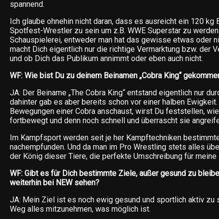
spannend.
Ich glaube ohnehin nicht daran, dass es ausreicht ein 120 kg 
Spotfest-Wrestler zu sein um z.B. WWE Superstar zu werden. 
Schauspielerei, entweder man hat das gewisse etwas oder ni
macht Dich eigentlich nur die richtige Vermarktung bzw. der V
und ob Dich das Publikum annimmt oder eben auch nicht.
WF: Wie bist Du zu deinem Beinamen „Cobra King“ gekomme
JA: Der Beiname „The Cobra King“ entstand eigentlich nur durc
dahinter gab es aber bereits schon vor einer halben Ewigkeit
Bewegungen einer Cobra anschaust, wirst Du feststellen, wi
fortbewegt und denn noch schnell und überrascht sie angreif
Im Kampfsport werden seit je her Kampftechniken bestimmte
nachempfunden. Und da man im Pro Wrestling stets alles übert
der König dieser Tiere, die perfekte Umschreibung für mein
WF: Gibt es für Dich bestimmte Ziele, außer gesund zu bleib
weiterhin bei NEW sehen?
JA: Mein Ziel ist es noch ewig gesund und sportlich aktiv zu
Weg alles mitzunehmen, was möglich ist.