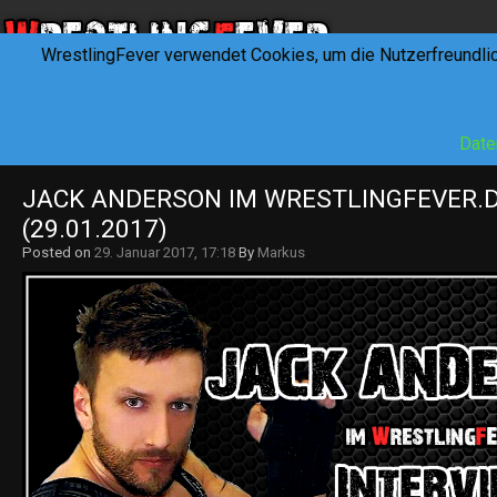
WrestlingFever verwendet Cookies, um die Nutzerfreundli
HOME
NEWS
INTERVIEWS
FEVERTALK
REV
Date
JACK ANDERSON IM WRESTLINGFEVER.DE
(29.01.2017)
Posted on
29. Januar 2017, 17:18
By
Markus