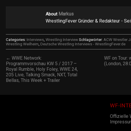
Markus
About
WrestlingFever Gründer & Redakteur - Se
Categories:
Interviews
,
Wrestling Interview
Schlagwörter:
ACW Wrestler J
Wrestling Weilheim
,
Deutsche Wrestling Interviews - WrestlingFever.de
← WWE Network:
WF on Tour: 
Programmvorschau KW 5 / 2017 –
(London, 28.
Royal Rumble, Holy Foley, WWE 24,
205 Live, Talking Smack, NXT, Total
Bellas, This Week + Trailer
WF-INT
Offizielle
Impressu