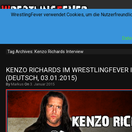
WrestlingFever verwendet Cookies, um die Nutzerfreundli
HOME
NEWS
INTERVIEWS
FEVERTALK
REV
Date
Tag Archives: Kenzo Richards Interview
KENZO RICHARDS IM WRESTLINGFEVER I
(DEUTSCH, 03.01.2015)
By
Markus
On
3. Januar 2015