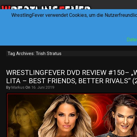
WrestlingFever verwendet Cookies, um die Nutzerfreundli
HOME
NEWS
INTERVIEWS
FEVERTALK
REV
Date
Tag Archives: Trish Stratus
WRESTLINGFEVER DVD REVIEW #150– „W
LITA – BEST FRIENDS, BETTER RIVALS“ (
By
Markus
On
16. Juni 2019