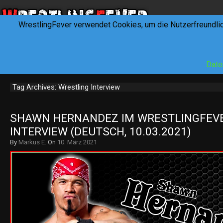
WrestlingFever verwendet Cookies, um die Nutzerfreundli
HOME
NEWS
INTERVIEWS
FEVERTALK
REV
Date
Tag Archives: Wrestling Interview
SHAWN HERNANDEZ IM WRESTLINGFEVE
INTERVIEW (DEUTSCH, 10.03.2021)
By
Markus E.
On
10. März 2021