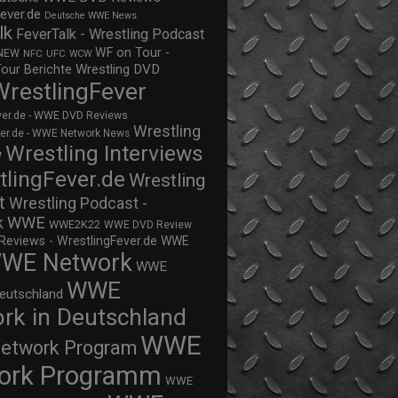
ever.de
Deutsche WWE News
lk
FeverTalk - Wrestling Podcast
WF on Tour -
NEW
NFC
UFC
WCW
Wrestling DVD
Tour Berichte
WrestlingFever
ver.de - WWE DVD Reviews
Wrestling
ver.de - WWE Network News
Wrestling Interviews
w
tlingFever.de
Wrestling
t
Wrestling Podcast -
WWE
k
WWE2K22
WWE DVD Review
views - WrestlingFever.de
WWE
WE Network
WWE
WWE
eutschland
rk in Deutschland
WWE
twork Program
ork Programm
WWE