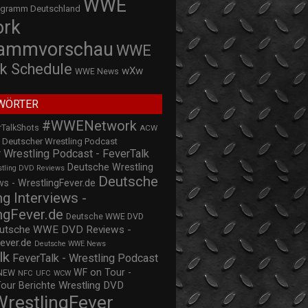
WWE
ogramm Deutschland
ork
rammvorschau
WWE
k Schedule
wXw
WWE News
WÖRTER
#WWENetwork
rTalkShots
ACW
Deutscher Wrestling Podcast
 Wrestling Podcast - FeverTalk
Deutsche Wrestling
stling DVD Reviews
Deutsche
s - WrestlingFever.de
ng Interviews -
ngFever.de
Deutsche WWE DVD
utsche WWE DVD Reviews -
ever.de
Deutsche WWE News
lk
FeverTalk - Wrestling Podcast
WF on Tour -
NEW
NFC
UFC
WCW
Wrestling DVD
Tour Berichte
WrestlingFever