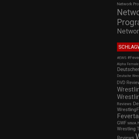
Network Pr
Netw
Prog
Networ
SCHLAG
#Feve
#EWS
Alpha Female
Deutscher
Deutsche Wre
DVD Review
Wrestli
Wrestli
De
Reviews
WrestlingF
Feverta
GWF
MMA
Wrestling 
Reviews