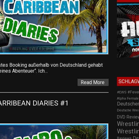
rstes Booking außerhalb von Deutschland gehabt
eines Abenteuer“. Ich…
SCHLAG
Read More
#Feve
#EWS
Alpha Female
RIBEAN DIARIES #1 
Deutscher
Deutsche Wre
DVD Review
Wrestli
Wrestli
De
Reviews