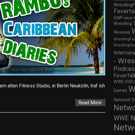
WrestlingF
Feverta
GWF
MMA
Wrestling 
Reviews
WrestlingFe
WrestlingFe
Intervie
- Wres
Podcas
FeverTal
WWE DVD Re
 alten Fitness Studio, in Berlin Neukölln, traf ich
W
Games
Network D
Read More
Netwo
WWE Ne
Netw