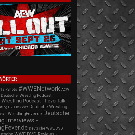
WÖRTER
#WWENetwork
rTalkShots
ACW
Deutscher Wrestling Podcast
 Wrestling Podcast - FeverTalk
Deutsche Wrestling
stling DVD Reviews
Deutsche
s - WrestlingFever.de
ng Interviews -
ngFever.de
Deutsche WWE DVD
utsche WWE DVD Reviews -