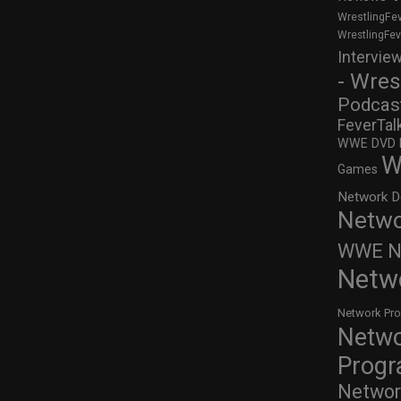
WrestlingFe
WrestlingFe
Intervie
- Wres
Podcas
FeverTal
WWE DVD Re
W
Games
Network D
Netwo
WWE Ne
Netw
Network Pr
Netw
Prog
Networ