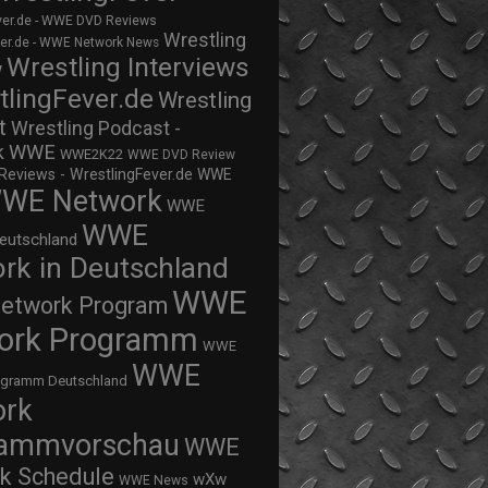
ver.de - WWE DVD Reviews
Wrestling
ver.de - WWE Network News
Wrestling Interviews
w
tlingFever.de
Wrestling
t
Wrestling Podcast -
WWE
k
WWE2K22
WWE DVD Review
views - WrestlingFever.de
WWE
WE Network
WWE
WWE
eutschland
rk in Deutschland
WWE
twork Program
ork Programm
WWE
WWE
ogramm Deutschland
ork
rammvorschau
WWE
k Schedule
wXw
WWE News