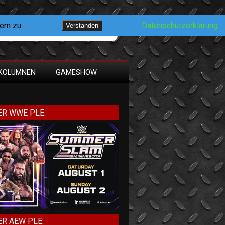
dem zu.
Datenschutzerklärung
Verstanden
KOLUMNEN
GAMESHOW
R WWE PLE:
R AEW PLE: