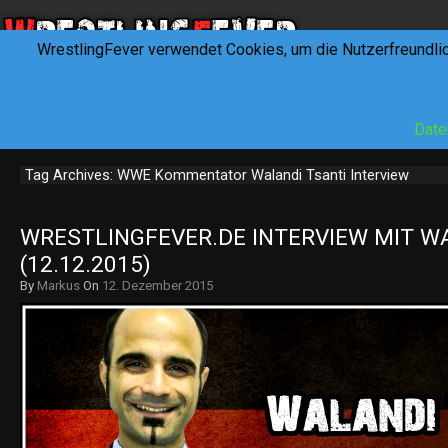
WrestlingFever verwendet Cookies, um die Nutzerfreundli
HOME
NEWS
INTERVIEWS
FEVERTALK
REV
Date
Tag Archives: WWE Kommentator Walandi Tsanti Interview
WRESTLINGFEVER.DE INTERVIEW MIT WA
(12.12.2015)
By
Markus
On
12. Dezember 2015