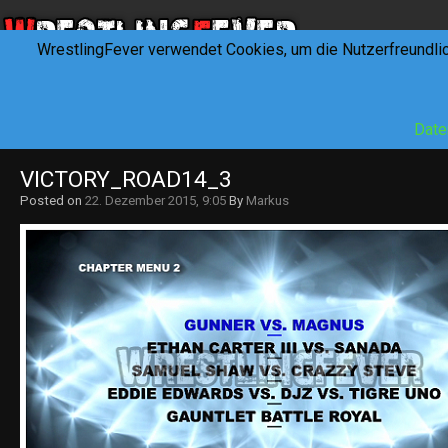
WrestlingFever verwendet Cookies, um die Nutzerfreundli
HOME
NEWS
INTERVIEWS
FEVERTALK
REV
Date
VICTORY_ROAD14_3
Posted on
22. Dezember 2015, 9:05
By
Markus