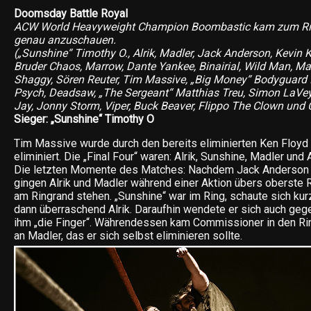
Doomsday Battle Royal
ACW World Heavyweight Champion Boombastic kam zum Ri
genau anzuschauen.
(„Sunshine“ Timothy O., Alrik, Madler, Jack Anderson, Kevin 
Bruder Chaos, Marrow, Dante Yankee, Binairial, Wild Man, Mas
Shaggy, Sören Reuter, Tim Massive, „Big Money“ Bodyguard I 
Psych, Deadsaw, „The Sergeant“ Matthias Treu, Simon LaVey
Jay, Jonny Storm, Viper, Buck Beaver, Flippo The Clown und C
Sieger: „Sunshine“ Timothy O
Tim Massive wurde durch den bereits eliminierten Ken Floyd
eliminiert. Die „Final Four“ waren: Alrik, Sunshine, Madler und
Die letzten Momente des Matches: Nachdem Jack Anderson e
gingen Alrik und Madler während einer Aktion übers oberste R
am Ringrand stehen. „Sunshine“ war im Ring, schaute sich kur
dann überraschend Alrik. Daraufhin wendete er sich auch geg
ihm „die Finger“. Währendessen kam Commissioner in den Ri
an Madler, das er sich selbst eliminieren sollte.