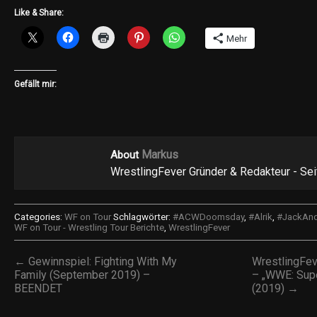
Like & Share:
Mehr
Gefällt mir:
Markus
About
WrestlingFever Gründer & Redakteur - Se
Categories:
WF on Tour
Schlagwörter:
#ACWDoomsday
,
#Alrik
,
#JackAn
WF on Tour - Wrestling Tour Berichte
,
WrestlingFever
← Gewinnspiel: Fighting With My
WrestlingFe
Family (September 2019) –
– „WWE: Sup
BEENDET
(2019) →