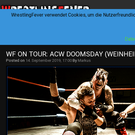
WrestlingFever verwendet Cookies, um die Nutzerfreundli
HOME
NEWS
INTERVIEWS
FEVERTALK
REV
Date
WF ON TOUR: ACW DOOMSDAY (WEINHEIM
Posted on
14. September 2019, 17:00
By
Markus