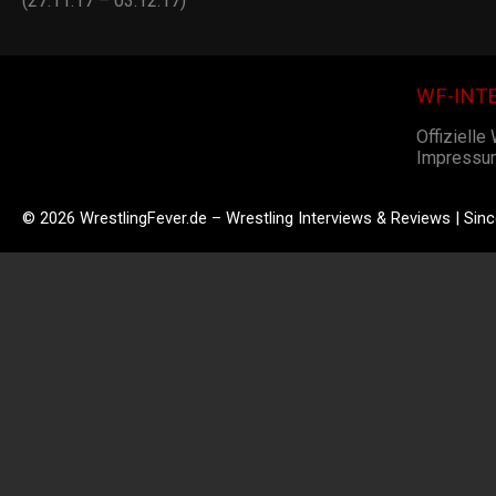
(27.11.17 – 03.12.17)
WF-INT
Offizielle
Impressu
© 2026 WrestlingFever.de – Wrestling Interviews & Reviews | Sin