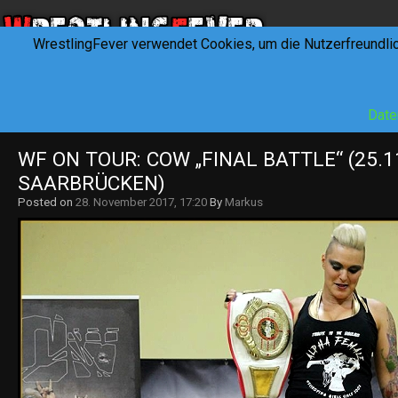
WrestlingFever verwendet Cookies, um die Nutzerfreundli
HOME
NEWS
INTERVIEWS
FEVERTALK
REV
Date
WF ON TOUR: COW „FINAL BATTLE“ (25.11
SAARBRÜCKEN)
Posted on
28. November 2017, 17:20
By
Markus