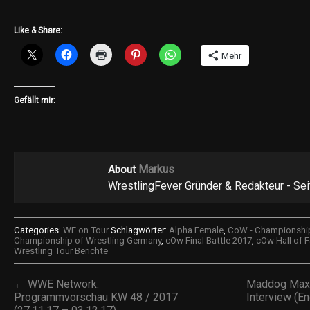
Like & Share:
Mehr
Gefällt mir:
Markus
About
WrestlingFever Gründer & Redakteur - Se
Categories:
WF on Tour
Schlagwörter:
Alpha Female
,
CoW - Championship
Championship of Wrestling Germany
,
cOw Final Battle 2017
,
cOw Hall of 
Wrestling Tour Berichte
← WWE Network:
Maddog Max 
Programmvorschau KW 48 / 2017
Interview (E