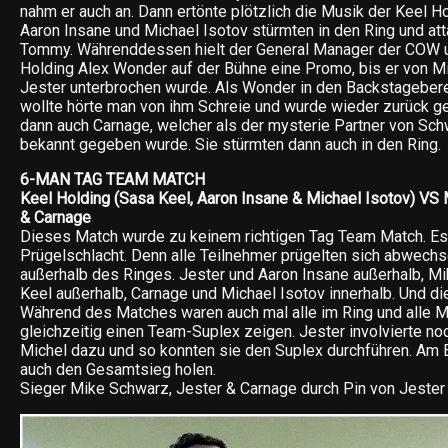
nahm er auch an. Dann ertönte plötzlich die Musik der Keel H
Aaron Insane und Michael Isotov stürmten in den Ring und at
Tommy. Währenddessen hielt der General Manager der COW 
Holding Alex Wonder auf der Bühne eine Promo, bis er von 
Jester unterbrochen wurde. Als Wonder in den Backstageber
wollte hörte man von ihm Schreie und wurde wieder zurück ge
dann auch Carnage, welcher als der mysterie Partner von Sc
bekannt gegeben wurde. Sie stürmten dann auch in den Ring.
6-MAN TAG TEAM MATCH
Keel Holding (Sasa Keel, Aaron Insane & Michael Isotov) VS
& Carnage
Dieses Match wurde zu keinem richtigen Tag Team Match. Es
Prügelschlacht. Denn alle Teilnehmer prügelten sich abwechs
außerhalb des Ringes. Jester und Aaron Insane außerhalb, M
Keel außerhalb, Carnage und Michael Isotov innerhalb. Und d
Während des Matches waren auch mal alle im Ring und alle Mi
gleichzeitig einen Team-Suplex zeigen. Jester involvierte no
Michel dazu und so konnten sie den Suplex durchführen. Am 
auch den Gesamtsieg holen.
Sieger Mike Schwarz, Jester & Carnage durch Pin von Jester 