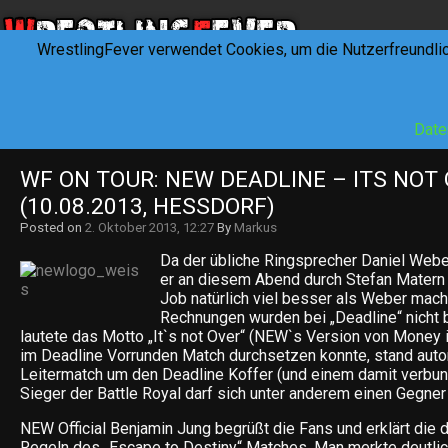
WrestlingFever verwendet Cookies, um die Nutzerfreundli
HOME
NEWS
INTERVIEWS
FEVERTALK
REV
Date
WF ON TOUR: NEW DEADLINE – ITS NOT 
(10.08.2013, HESSDORF)
Posted on
2. Oktober 2013, 12:27
By
Markus
Da der übliche Ringsprecher Daniel Webe
er an diesem Abend durch Stefan Matern 
Job natürlich viel besser als Weber macht
Rechnungen wurden bei „Deadline“ nicht 
lautete das Motto „It`s not Over“ (NEW`s Version von Money i
im Deadline Vorrunden Match durchsetzen konnte, stand aut
Leitermatch um den Deadline Koffer (und einem damit verbun
Sieger der Battle Royal darf sich unter anderem einen Gegne
NEW Official Benjamin Jung begrüßt die Fans und erklärt die 
Regeln des „Escape to Destiny“ Matches. Man merkte deutli