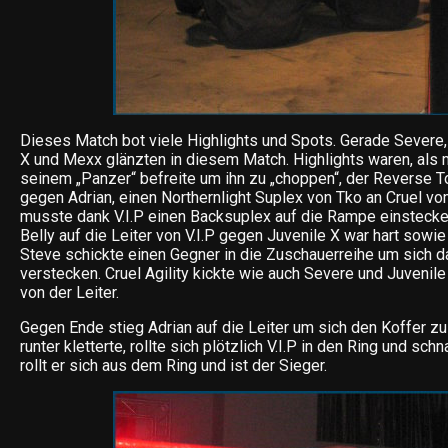
Dieses Match bot viele Highlights und Spots. Gerade Severe, C
X und Mexx glänzten in diesem Match. Highlights waren, als
seinem „Panzer“ befreite um ihn zu „choppen“, der Reverse 
gegen Adrian, einen Northernlight Suplex von Tko an Cruel v
musste dank V.I.P einen Backsuplex auf die Rampe einstecken
Belly auf die Leiter von V.I.P gegen Juvenile X war hart sowi
Steve schickte einen Gegner in die Zuschauerreihe um sich da
verstecken. Cruel Agility kickte wie auch Severe und Juveni
von der Leiter.
Gegen Ende stieg Adrian auf die Leiter um sich den Koffer zu 
runter kletterte, rollte sich plötzlich V.I.P in den Ring und sch
rollt er sich aus dem Ring und ist der Sieger.