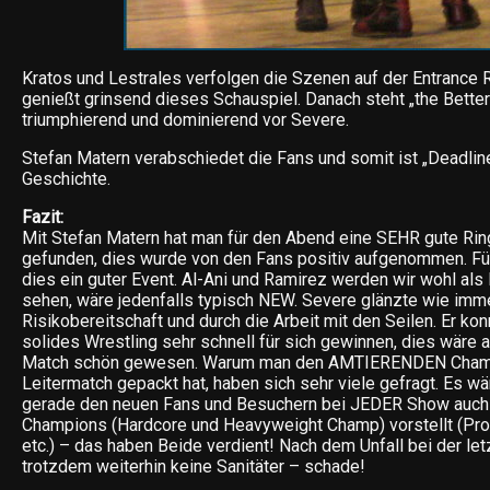
Kratos und Lestrales verfolgen die Szenen auf der Entrance 
genießt grinsend dieses Schauspiel. Danach steht „the Bette
triumphierend und dominierend vor Severe.
Stefan Matern verabschiedet die Fans und somit ist „Deadline
Geschichte.
Fazit:
Mit Stefan Matern hat man für den Abend eine SEHR gute Rin
gefunden, dies wurde von den Fans positiv aufgenommen. Fü
dies ein guter Event. Al-Ani und Ramirez werden wir wohl als
sehen, wäre jedenfalls typisch NEW. Severe glänzte wie imm
Risikobereitschaft und durch die Arbeit mit den Seilen. Er kon
solides Wrestling sehr schnell für sich gewinnen, dies wäre 
Match schön gewesen. Warum man den AMTIERENDEN Champ
Leitermatch gepackt hat, haben sich sehr viele gefragt. Es wä
gerade den neuen Fans und Besuchern bei JEDER Show auch
Champions (Hardcore und Heavyweight Champ) vorstellt (Pr
etc.) – das haben Beide verdient! Nach dem Unfall bei der le
trotzdem weiterhin keine Sanitäter – schade!