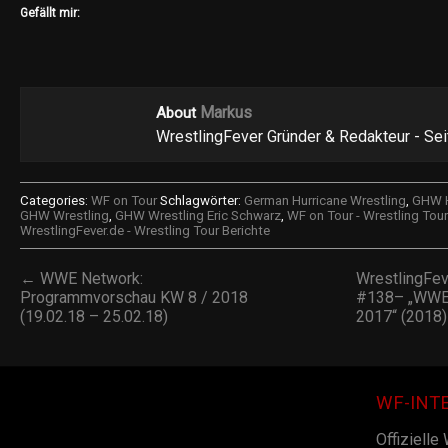
Gefällt mir:
Markus
About
WrestlingFever Gründer & Redakteur - Se
Categories:
WF on Tour
Schlagwörter:
German Hurricane Wrestling
,
GHW H
GHW Wrestling
,
GHW Wrestling Eric Schwarz
,
WF on Tour - Wrestling Tour
WrestlingFever.de - Wrestling Tour Berichte
← WWE Network:
WrestlingFe
Programmvorschau KW 8 / 2018
#138– „WWE:
(19.02.18 – 25.02.18)
2017“ (2018
WF-INT
Offizielle