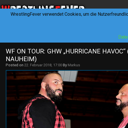
WrestlingFever verwendet Cookies, um die Nutzerfreundli
HOME
NEWS
INTERVIEWS
FEVERTALK
REV
Date
WF ON TOUR: GHW „HURRICANE HAVOC“ (1
NAUHEIM)
Posted on
22. Februar 2018, 17:00
By
Markus