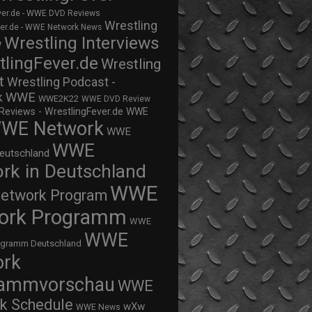
ver.de - WWE DVD Reviews
Wrestling
ver.de - WWE Network News
Wrestling Interviews
w
tlingFever.de
Wrestling
t
Wrestling Podcast -
WWE
k
WWE2K22
WWE DVD Review
views - WrestlingFever.de
WWE
WE Network
WWE
WWE
eutschland
rk in Deutschland
WWE
twork Program
ork Programm
WWE
WWE
ogramm Deutschland
ork
rammvorschau
WWE
k Schedule
wXw
WWE News