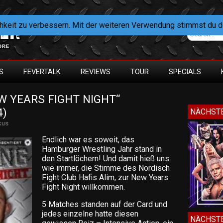
hkeit zu verbessern. Mit der weiteren Verwendung stimmst du 
S
FEVERTALK
REVIEWS
TOUR
SPECIALS
W YEARS FIGHT NIGHT“ 
4)
NÄCHSTE
kus
Endlich war es soweit, das
Hamburger Wrestling Jahr stand in
den Startlöchern! Und damit hieß uns
wie immer, die Stimme des Nordisch
Fight Club Hafis Alim, zur New Years
Fight Night willkommen.
5 Matches standen auf der Card und
jedes einzelne hatte diesen
NÄCHSTE