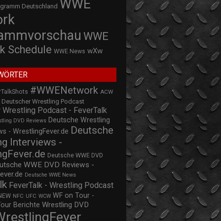
WWE
ogramm Deutschland
ork
rammvorschau
WWE
k Schedule
wXw
WWE News
WÖRTER
#WWENetwork
rTalkShots
ACW
Deutscher Wrestling Podcast
 Wrestling Podcast - FeverTalk
Deutsche Wrestling
stling DVD Reviews
Deutsche
s - WrestlingFever.de
ng Interviews -
ngFever.de
Deutsche WWE DVD
utsche WWE DVD Reviews -
ever.de
Deutsche WWE News
lk
FeverTalk - Wrestling Podcast
WF on Tour -
NEW
NFC
UFC
WCW
Wrestling DVD
Tour Berichte
WrestlingFever