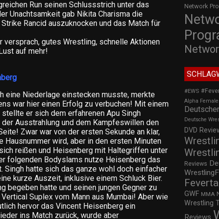
greichen Run seinen Schlussstrich unter das
Network Pr
er Unachtsamkeit gab Nikita Charisma die
Netw
 Strike Rancid auszuknocken und das Match für
Prog
er versprach, gutes Wrestling, schnelle Aktionen
Networ
Lust auf mehr!
SCHLAG
nberg
#Feve
#EWS
 eine Niederlage einstecken musste, merkte
Alpha Female
ens war hier einen Erfolg zu verbuchen! Mit einem
Deutscher
 stellte er sich dem erfahrenen Apu Singh
Deutsche Wre
t, der Ausstrahlung und dem Kampfeswillen den
DVD Review
Seite! Zwar war von der ersten Sekunde an klar,
Wrestli
ne Hausnummer wird, aber in den ersten Minuten
ich reißen und Heisenberg mit Haltegriffen unter
Wrestli
der folgenden Bodyslams nutze Heisenberg das
De
Reviews
 Singh hatte sich das ganze wohl doch einfacher
WrestlingF
ine kurze Auszeit, inklusive einem Schluck Bier.
Feverta
ng begeben hatte und seinen jungen Gegner zu
GWF
MMA
r Vertical Suplex vom Mann aus Mumbai! Aber wie
Wrestling 
tlich hervor das Vincent Heisenberg ein
ieder ins Match zurück, wurde aber
Reviews