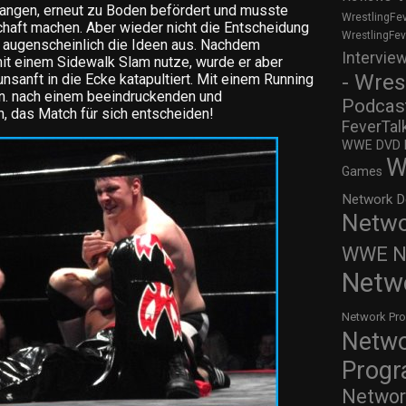
fangen, erneut zu Boden befördert und musste
WrestlingFe
haft machen. Aber wieder nicht die Entscheidung
WrestlingFe
 augenscheinlich die Ideen aus. Nachdem
Intervie
t einem Sidewalk Slam nutze, wurde er aber
- Wres
sanft in die Ecke katapultiert. Mit einem Running
n. nach einem beeindruckenden und
Podcas
 das Match für sich entscheiden!
FeverTal
WWE DVD Re
W
Games
Network D
Netwo
WWE Ne
Netw
Network Pr
Netw
Prog
Networ