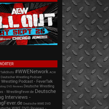
WÖRTER
#WWENetwork
rTalkShots
ACW
Deutscher Wrestling Podcast
 Wrestling Podcast - FeverTalk
Deutsche Wrestling
stling DVD Reviews
Deutsche
s - WrestlingFever.de
ng Interviews -
ngFever.de
Deutsche WWE DVD
utsche WWE DVD Reviews -