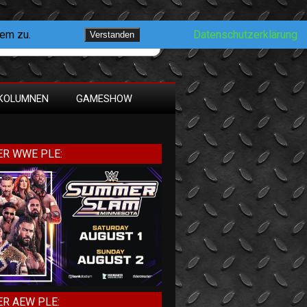
dem zu.
Datenschutzerklärung
Verstanden
KOLUMNEN
GAMESHOW
R WWE PLE:
R AEW PLE: