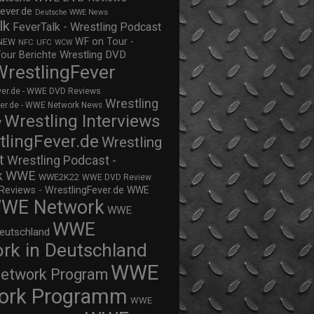
ever.de
Deutsche WWE News
lk
FeverTalk - Wrestling Podcast
WF on Tour -
NEW
NFC
UFC
WCW
Wrestling DVD
Tour Berichte
WrestlingFever
ver.de - WWE DVD Reviews
Wrestling
ver.de - WWE Network News
Wrestling Interviews
w
tlingFever.de
Wrestling
t
Wrestling Podcast -
WWE
k
WWE2K22
WWE DVD Review
views - WrestlingFever.de
WWE
WE Network
WWE
WWE
eutschland
rk in Deutschland
WWE
twork Program
ork Programm
WWE