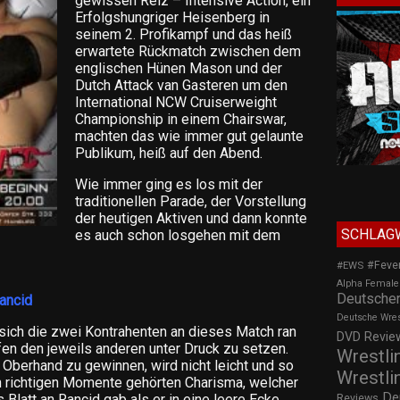
gewissen Reiz – Intensive Action, ein
Erfolgshungriger Heisenberg in
seinem 2. Profikampf und das heiß
erwartete Rückmatch zwischen dem
englischen Hünen Mason und der
Dutch Attack van Gasteren um den
International NCW Cruiserweight
Championship in einem Chairswar,
machten das wie immer gut gelaunte
Publikum, heiß auf den Abend.
Wie immer ging es los mit der
traditionellen Parade, der Vorstellung
der heutigen Aktiven und dann konnte
SCHLAG
es auch schon losgehen mit dem
#Feve
#EWS
Alpha Female
Deutscher
ancid
Deutsche Wre
n sich die zwei Kontrahenten an dieses Match ran
DVD Review
fen den jeweils anderen unter Druck zu setzen.
Wrestli
e Oberhand zu gewinnen, wird nicht leicht und so
Wrestli
en richtigen Momente gehörten Charisma, welcher
De
 Blatt an Rancid gab als er in eine leere Ecke
Reviews