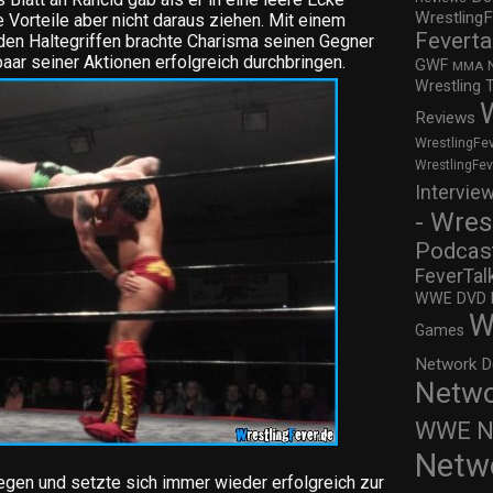
WrestlingF
 Vorteile aber nicht daraus ziehen. Mit einem
Feverta
en Haltegriffen brachte Charisma seinen Gegner
paar seiner Aktionen erfolgreich durchbringen.
GWF
MMA
Wrestling 
Reviews
WrestlingFe
WrestlingFe
Intervie
- Wres
Podcas
FeverTal
WWE DVD Re
W
Games
Network D
Netwo
WWE Ne
Netw
iegen und setzte sich immer wieder erfolgreich zur