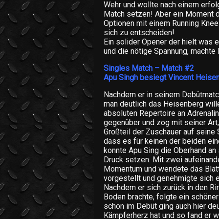
Wehr und wollte nach einem erfol
Match setzen! Aber ein Moment d
Optionen mit einem Running Knee
sich zu entscheiden!
Ein solider Opener der hielt was 
und die nötige Spannung, machte 
Singles Match – Match #2
Apu Singh besiegt Vincent Heise
Nachdem er in seinem Debütmatch
man deutlich das Heisenberg will
absoluten Repertoire an Adrenalin
gegenüber und zog mit seiner Ar
Großteil der Zuschauer auf seine 
dass es für keinen der beiden ei
konnte Apu Sing die Oberhand an s
Druck setzen. Mit zwei aufeinan
Momentum und wendete das Blatt.
vorgestellt und genehmigte sich e
Nachdem er sich zurück in den Ri
Boden brachte, folgte ein schöne
schon im Debüt ging auch hier deu
Kämpferherz hat und so fand er w