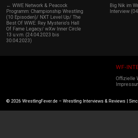
← WWE Network & Peacock
Big Nik im W
Programm: Championship Wrestling
Interview (0
(10 Episoden)/ NXT Level Up/ The
Best Of WWE: Rey Mysterio’s Hall
Of Fame Legacy/ wXw Inner Circle
13 u.v.m. (24.04.2023 bis
30.04.2023)
WF-INT
Offizielle
Impressu
© 2026 WrestlingFever.de – Wrestling Interviews & Reviews | Sin