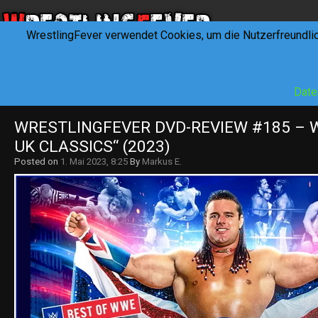
WrestlingFever verwendet Cookies, um die Nutzerfreundli
HOME
NEWS
INTERVIEWS
FEVERTALK
REV
Date
WRESTLINGFEVER DVD-REVIEW #185 – W
UK CLASSICS“ (2023)
Posted on
1. Mai 2023, 8:25
By
Markus E.