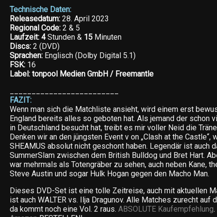
Technische Daten:
Releasedatum:
28. April 2023
Regional Code:
2 & 5
Laufzeit: 4
Stunden &
15
Minuten
Discs:
2 (DVD)
Sprachen:
Englisch (Dolby Digital 5.1)
FSK:
16
Label:
tonpool Medien GmbH / Freemantle
_________________________
FAZIT:
Wenn man sich die Matchliste ansieht, wird einem erst bewu
England bereits alles so geboten hat. Als jemand der schon 
in Deutschland besucht hat, treibt es mir voller Neid die Träne
Denken wir an den jüngsten Event v on „Clash at the Castle“
SHEAMUS absolut nicht geschont haben. Legendär ist auch 
SummerSlam zwischen dem British Bulldog und Bret Hart. Ab
war mehrmals als Totengräber zu sehen, auch neben Kane, th
Steve Austin und sogar Hulk Hogan gegen den Macho Man.
Dieses DVD-Set ist eine tolle Zeitreise, auch mit aktuellen 
ist auch WALTER vs. Ilja Dragunov. Alle Matches zurecht auf di
da kommt noch eine Vol. 2 raus.
ABSOLUTE Kaufempfehlung
.