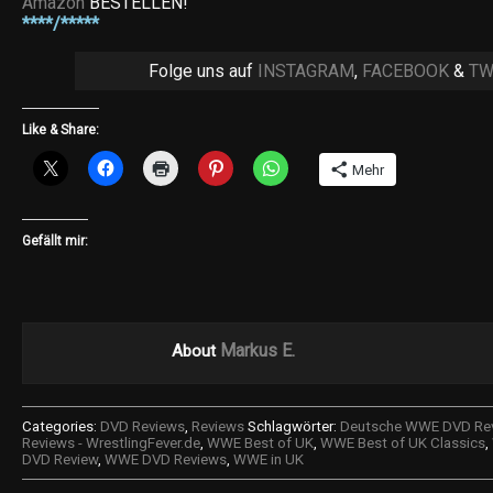
Amazon
BESTELLEN!
****/*****
Folge uns auf
INSTAGRAM
,
FACEBOOK
&
TW
Like & Share:
Mehr
Gefällt mir:
Markus E.
About
Categories:
DVD Reviews
,
Reviews
Schlagwörter:
Deutsche WWE DVD Re
Reviews - WrestlingFever.de
,
WWE Best of UK
,
WWE Best of UK Classics
,
DVD Review
,
WWE DVD Reviews
,
WWE in UK