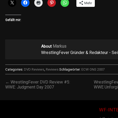
Mehr
Gefällt mir:
Markus
About
WrestlingFever Gründer & Redakteur - Se
Categories:
DVD Reviews
,
Reviews
Schlagwörter:
ECW ONS 2007
← WrestlingFever DVD Review #5:
WrestlingFe
WWE: Judgment Day 2007
WWE Unforg
WF-INT