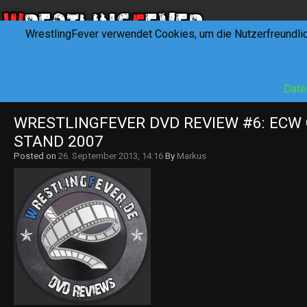
WrestlingFever verwendet Cookies, um die Nutzerfreundli
HOME
NEWS
INTERVIEWS
FEVERTALK
REV
Date
WRESTLINGFEVER DVD REVIEW #6: ECW 
STAND 2007
Posted on
26. September 2013, 14:16
By
Markus