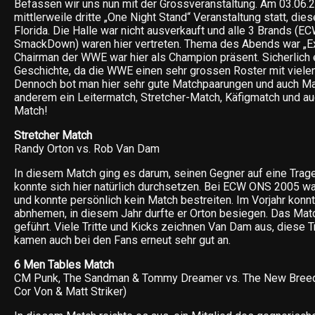
Befassen wir uns nun mit der Grossveranstaltung. Am 03.06.2
mittlerweile dritte „One Night Stand“ Veranstaltung statt, die
Florida. Die Halle war nicht ausverkauft und alle 3 Brands (E
SmackDown) waren hier vertreten. Thema des Abends war „E
Chairman der WWE war hier als Champion präsent. Sicherlich
Geschichte, da die WWE einen sehr grossen Roster mit vielen
Dennoch bot man hier sehr gute Matchpaarungen und auch Ma
anderem ein Leitermatch, Stretcher-Match, Käfigmatch und a
Match!
Stretcher Match
Randy Orton vs. Rob Van Dam
In diesem Match ging es darum, seinen Gegner auf eine Trag
konnte sich hier natürlich durchsetzen. Bei ECW ONS 2005 war
und konnte persönlich kein Match bestreiten. Im Vorjahr konnt
abnhemen, in diesem Jahr durfte er Orton besiegen. Das Mat
geführt. Viele Tritte und Kicks zeichnen Van Dam aus, diese
kamen auch bei den Fans erneut sehr gut an.
6 Men Tables Match
CM Punk, The Sandman & Tommy Dreamer vs. The New Breed 
Cor Von & Matt Striker)