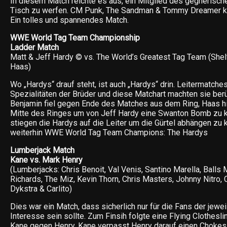
In diesem Match reichte es aus, ein Mitglied des gegnerisc
Tisch zu werfen. CM Punk, The Sandman & Tommy Dreamer ko
Ein tolles und spannendes Match.
WWE World Tag Team Championship
Ladder Match
Matt & Jeff Hardy © vs. The World’s Greatest Tag Team (Shel
Haas)
Wo „Hardys“ drauf steht, ist auch „Hardys“ drin. Leitermatch
Spezialitäten der Brüder und diese Matchart machten sie ber
Benjamin fiel gegen Ende des Matches aus dem Ring, Haas hi
Mitte des Ringes um von Jeff Hardy eine Swanton Bomb zu 
stiegen die Hardys auf die Leiter um die Gürtel abhängen zu 
weiterhin WWE World Tag Team Champions: The Hardys
Lumberjack Match
Kane vs. Mark Henry
(Lumberjacks: Chris Benoit, Val Venis, Santino Marella, Balls
Richards, The Miz, Kevin Thorn, Chris Masters, Johnny Nitro,
Dykstra & Carlito)
Dies war ein Match, dass sicherlich nur für die Fans der jewe
Interesse sein sollte. Zum Finsih folgte eine Flying Clothesli
Kane gegen Henry. Kane verpasst Henry darauf einen Chokes