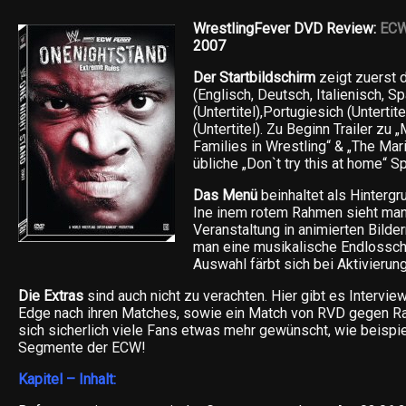
WrestlingFever DVD Review:
ECW
2007
Der Startbildschirm
zeigt zuerst 
(Englisch, Deutsch, Italienisch, S
(Untertitel),Portugiesich (Untertit
(Untertitel). Zu Beginn Trailer zu 
Families in Wrestling“ & „The Mari
übliche „Don`t try this at home“ Sp
Das Menü
beinhaltet als Hinterg
Ine inem rotem Rahmen sieht man
Veranstaltung in animierten Bilder
man eine musikalische Endlosschl
Auswahl färbt sich bei Aktivierung
Die Extras
sind auch nicht zu verachten. Hier gibt es Intervi
Edge nach ihren Matches, sowie ein Match von RVD gegen Ra
sich sicherlich viele Fans etwas mehr gewünscht, wie beisp
Segmente der ECW!
Kapitel – Inhalt: