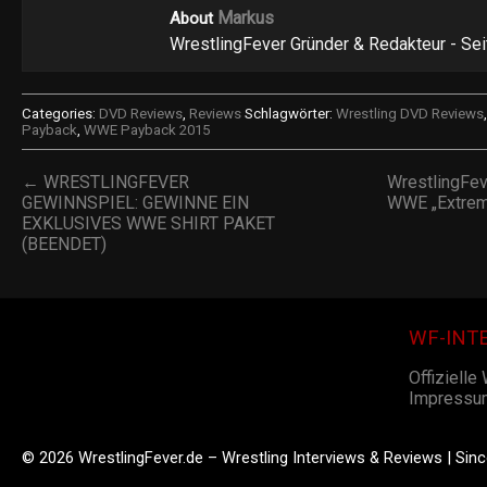
Markus
About
WrestlingFever Gründer & Redakteur - Se
Categories:
DVD Reviews
,
Reviews
Schlagwörter:
Wrestling DVD Reviews
Payback
,
WWE Payback 2015
← WRESTLINGFEVER
WrestlingFe
GEWINNSPIEL: GEWINNE EIN
WWE „Extrem
EXKLUSIVES WWE SHIRT PAKET
(BEENDET)
WF-INT
Offizielle
Impressu
© 2026 WrestlingFever.de – Wrestling Interviews & Reviews | Sin