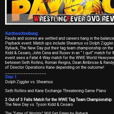
Kurzbeschreibung:
Feuds and scores are settled and careers hang in the balance
Payback event. Match ups include Sheamus vs Dolph Ziggler
Ryback, The New Day put their tag team championship on the 
Kidd & Cesaro, John Cena and Rusev in an “ I quit” match for t
event sees a Fatal 4-Way match for the WWE World Heavyw
between Seth Rollins, Roman Reigns, Dean Ambrose & Randy O
of Director Operations Kane depending on the outcome!
__________________
Disc 1
Dolph Ziggler vs. Sheamus
Seth Rollins and Kane Exchange Threatening Game Plans
2 Out of 3 Falls Match for the WWE Tag Team Championship
The New Day vs. Tyson Kidd & Cesaro
The “Eater of Worlds” Will Get Eaten by Ryback