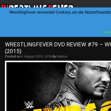
WrestlingFever verwendet Cookies, um die Nutzerfreundli
HOME
NEWS
INTERVIEWS
FEVERTALK
REV
Date
WRESTLINGFEVER DVD REVIEW #79 – WW
(2015)
Posted on
6. August 2015, 19:56
By
Markus