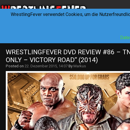
WrestlingFever verwendet Cookies, um die Nutzerfreundli
HOME
NEWS
INTERVIEWS
FEVERTALK
REV
Date
WRESTLINGFEVER DVD REVIEW #86 – TN
ONLY – VICTORY ROAD“ (2014)
Posted on
22. Dezember 2015, 14:07
By
Markus