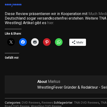
****/*****
Diese Review präsentieren wir in Kooperation mit
Much Medi
Deutschland sogar versandkostenfrei erstehen. Weitere TNA 
Wrestling) Artikel gibt es
hier.
Like & Share:
Mehr
Gefällt mir:
Markus
About
WrestlingFever Gründer & Redakteur - Se
Categories:
DVD Reviews
,
Reviews
Schlagwörter:
TNA DVD Reviews
,
TNA 
Road DVD Review
,
Wrestling DVD Review