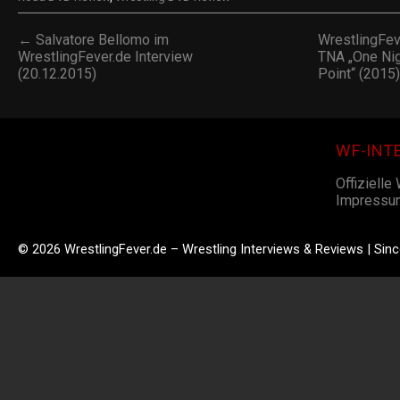
← Salvatore Bellomo im
WrestlingFe
WrestlingFever.de Interview
TNA „One Nig
(20.12.2015)
Point“ (2015
WF-INT
Offizielle
Impressu
© 2026 WrestlingFever.de – Wrestling Interviews & Reviews | Sin