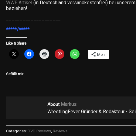
WWE Artikel
(in Deutschland versandkostenfrei) bei unserem
beziehen!
____________________
*****/*****
Like & Share:
Mehr
Gefällt mir:
Markus
About
WrestlingFever Gründer & Redakteur - Se
Categories:
DVD Reviews
,
Reviews