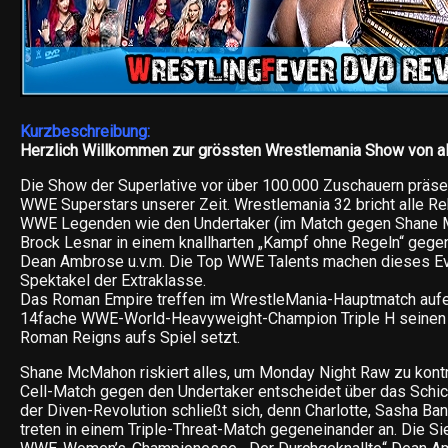
Kurzbeschreibung:
Herzlich Willkommen zur grössten Wrestlemania Show von al
Die Show der Superlative vor über 100.000 Zuschauern präsen
WWE Superstars unserer Zeit. Wrestlemania 32 bricht alle Re
WWE Legenden wie den Undertaker (im Match gegen Shane
Brock Lesnar in einem knallharten „Kampf ohne Regeln“ gege
Dean Ambrose u.v.m. Die Top WWE Talents machen dieses E
Spektakel der Extraklasse.
Das Roman Empire treffen im WrestleMania-Hauptmatch aufe
14fache WWE-World-Heavyweight-Champion Triple H seinen 
Roman Reigns aufs Spiel setzt.
Shane McMahon riskiert alles, um Monday Night Raw zu kontrol
Cell-Match gegen den Undertaker entscheidet über das Schick
der Diven-Revolution schließt sich, denn Charlotte, Sasha B
treten in einem Triple-Threat-Match gegeneinander an. Die Sie