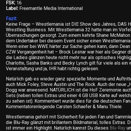
FSK:
16
Label:
Freemantle Media International
Fazit:
Keine Frage – Wrestlemania ist DIE Show des Jahres, DAS Hi
Wrestling Business. Mit Wrestlemania 32 hatte man im Vorfe
Überraschungen gesorgt. Zum einem kehrte Shane McMahon z
dem Undertaker bei diesem Event sicher einen Wrestlemani
Wenn einer bei WWE härter zur Sache gehen kann, dann Dean
CZW Vergangenheit hat – Brock Lesnar war hier als Gegner di
die Ladies glänzen heute nicht mehr nur als optisches Highli
Charlotte, Sasha Banks und Becky Lynch gilt für viele als ein 
Veranstaltung und ja, IHR habt richtig gelesen.
Natürlich gab es wieder ganz spezielle Momente und Auftrit
auch Mick Foley, Steve Austin und The Rock. Auch der neue „
Dogg war anwesend. NATÜRLICH ist die HoF Zeremonie auch 
Sets (neben tollen Extras und einer 4 GB USB Karte auf welc
zu sehen ist). Kommentiert wurde dies für die deutschen F
Kommentatorenlegende Carsten Schaefer & Manu Thiele.
Wrestlemania gehört mit Sicherheit für jeden Fan und Samml
die Blu-Ray glänzt mit brillantem Bildmaterial, tolles Extras.
ist immer ein Highlight. Natürlich kannst Du dieses
Blu-Ray
u