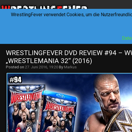
WrestlingFever verwendet Cookies, um die Nutzerfreundli
HOME
NEWS
INTERVIEWS
FEVERTALK
REV
Date
WRESTLINGFEVER DVD REVIEW #94 – W
„WRESTLEMANIA 32“ (2016)
Posted on
27. Juni 2016, 19:20
By
Markus