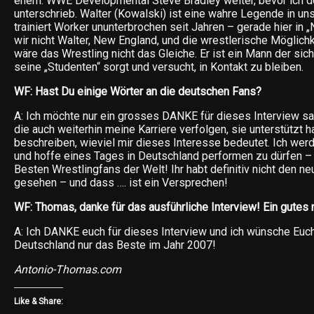
ehem. WWE Developmental Steve Bradley weiter, bevor ich 
unterschrieb. Walter (Kowalski) ist eine wahre Legende in uns
trainiert Worker ununterbrochen seit Jahren – gerade hier in 
wir nicht Walter, New England, und die wrestlerische Möglichk
wäre das Wrestling nicht das Gleiche. Er ist ein Mann der si
seine „Studenten“ sorgt und versucht, in Kontakt zu bleiben.
WF: Hast Du einige Wörter an die deutschen Fans?
A: Ich möchte nur ein grosses DANKE für dieses Interview sa
die auch weiterhin meine Karriere verfolgen, sie unterstützt h
beschreiben, wieviel mir dieses Interesse bedeutet. Ich werd
und hoffe eines Tages in Deutschland performen zu dürfen – 
Besten Wrestlingfans der Welt! Ihr habt definitiv nicht den 
gesehen – und dass …. ist ein Versprechen!
WF: Thomas, danke für das ausführliche Interview! Ein gutes
A: Ich DANKE euch für dieses Interview und ich wünsche Euch
Deutschland nur das Beste im Jahr 2007!
Antonio-Thomas.com
Like & Share: