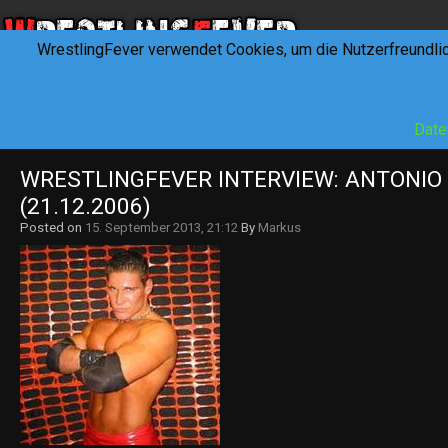
WrestlingFever verwendet Cookies, um die Nutzerfreundli
HOME
NEWS
INTERVIEWS
FEVERTALK
REV
Date
WRESTLINGFEVER INTERVIEW: ANTONIO
(21.12.2006)
Posted on
15. September 2013, 21:12
By
Markus