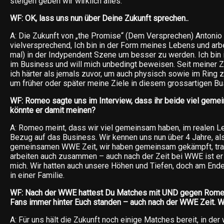
steigen geben wir wirklich alles.
WF: OK, lass uns nun über Deine Zukunft sprechen..
A: Die Zukunft von „the Promise“ (Dem Versprechen) Antonio
vielversprechend, Ich bin in der Form meines Lebens und arb
mal) in der Indypendent Szene um besser zu werden. Ich bin
im Business und will mich unbedingt beweisen. Seit meiner 
ich härter als jemals zuvor, um auch physisch sowie im Ring 
um früher oder später meine Ziele in diesem grossartigen Bu
WF: Romeo sagte uns im Interview, dass ihr beide viel geme
könnte er damit meinen?
A: Romeo meint, dass wir viel gemeinsam haben, im realen L
Bezug auf das Business. Wir kennen uns nun über 4 Jahre, al
gemeinsamen WWE Zeit, wir haben gemeinsam gekämpft, train
arbeiten auch zusammen – auch nach der Zeit bei WWE ist er 
mich. Wir hatten auch unsere Höhen und Tiefen, doch am End
in einer Familie.
WF: Nach der WWE hattest Du Matches mit UND gegen Romeo.
Fans immer hinter Euch standen – auch nach der WWE Zeit. W
A: Für uns hält die Zukunft noch einige Matches bereit, in der 