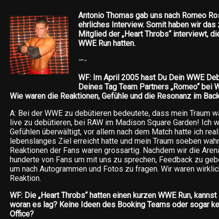
Antonio Thomas gab uns nach Romeo Rose
ehrliches Interview. Somit haben wir da
Mitglied der „Heart Throbs“ interviewt, d
WWE Run hatten.
—-
WF: Im April 2005 hast Du Dein WWE Deb
Deines Tag Team Partners „Romeo“ bei 
Wie waren die Reaktionen, Gefühle und die Resonanz im Bac
A: Bei der WWE zu debütieren bedeutete, dass mein Traum wa
live zu debütieren, bei RAW im Madison Square Garden! Ich 
Gefühlen überwältigt, vor allem nach dem Match hatte ich reali
lebenslanges Ziel erreicht hatte und mein Traum soeben wah
Reaktionen der Fans waren grossartig. Nachdem wir die Arena
hunderte von Fans um mit uns zu sprechen, Feedback zu geben
um nach Autogrammen und Fotos zu fragen. Wir waren wirklic
Reaktion.
WF: Die „Heart Throbs“ hatten einen kurzen WWE Run, kannst 
woran es lag? Keine Ideen des Booking Teams oder sogar ke
Office?