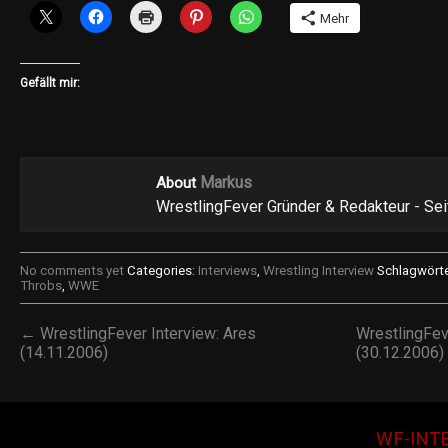
Mehr
Gefällt mir:
Markus
About
WrestlingFever Gründer & Redakteur - Se
No comments yet
Categories:
Interviews
,
Wrestling Interview
Schlagwörte
Throbs
,
WWE
← WrestlingFever Interview: Ares
WrestlingFeve
(14.11.2006)
(30.12.2006
WF-INT