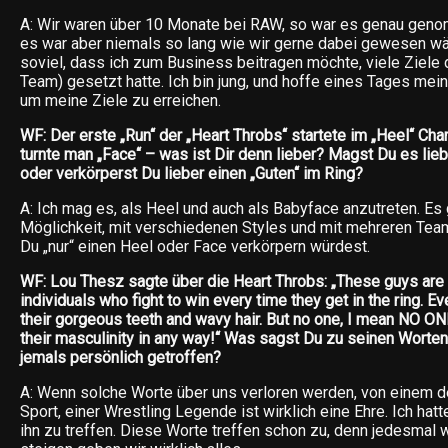
A: Wir waren über 10 Monate bei RAW, so war es genau geno
es war aber niemals so lang wie wir gerne dabei gewesen wä
soviel, dass ich zum Business beitragen möchte, viele Ziele 
Team) gesetzt hatte. Ich bin jung, und hoffe eines Tages me
um meine Ziele zu erreichen.
WF: Der erste „Run“ der „Heart Throbs“ startete im „Heel“ Char
turnte man „Face“ – was ist Dir denn lieber? Magst Du es lieb
oder verkörperst Du lieber einen „Guten“ im Ring?
A: Ich mag es, als Heel und auch als Babyface anzutreten. Es g
Möglichkeit, mit verschiedenen Styles und mit mehreren Team
Du „nur“ einen Heel oder Face verkörpern würdest.
WF: Lou Thesz sagte über die Heart Throbs: „These guys are
individuals who fight to win every time they get in the ring. E
their gorgeous teeth and wavy hair. But no one, I mean NO O
their masculinity in any way!“ Was sagst Du zu seinen Worten
jemals persönlich getroffen?
A: Wenn solche Worte über uns verloren werden, von einem d
Sport, einer Wrestling Legende ist wirklich eine Ehre. Ich hatt
ihn zu treffen. Diese Worte treffen schon zu, denn jedesmal 