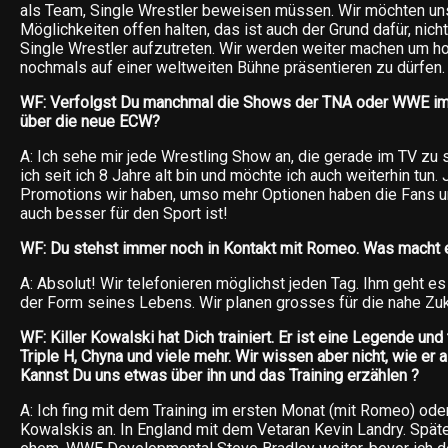
als Team, Single Wrestler beweisen müssen. Wir möchten uns
Möglichkeiten offen halten, das ist auch der Grund dafür, nich
Single Wrestler aufzutreten. Wir werden weiter machen um hof
nochmals auf einer weltweiten Bühne präsentieren zu dürfen.
WF: Verfolgst Du manchmal die Shows der TNA oder WWE im
über die neue ECW?
A: Ich sehe mir jede Wrestling Show an, die gerade im TV zu
ich seit ich 8 Jahre alt bin und möchte ich auch weiterhin tu
Promotions wir haben, umso mehr Optionen haben die Fans u
auch besser für den Sport ist!
WF: Du stehst immer noch in Kontakt mit Romeo. Was macht e
A: Absolut! Wir telefonieren möglichst jeden Tag. Ihm geht es 
der Form seines Lebens. Wir planen grosses für die nahe Zuk
WF: Killer Kowalski hat Dich trainiert. Er ist eine Legende und t
Triple H, Chyna und viele mehr. Wir wissen aber nicht, wie er 
Kannst Du uns etwas über ihn und das Training erzählen ?
A: Ich fing mit dem Training im ersten Monat (mit Romeo) oder
Kowalskis an. In England mit dem Vetaran Kevin Landry. Spät