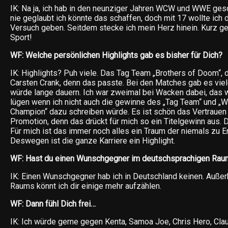
IK: Na ja, ich hab in den neunziger Jahren WCW und WWE gesc
nie geglaubt ich könnte das schaffen, doch mit 17 wollte ich
Versuch geben. Seitdem stecke ich mein Herz hinein. Kurz ge
Sport!
WF: Welche persönlichen Highlights gab es bisher für Dich?
IK: Highlights? Puh viele. Das Tag Team „Brothers of Doom“, di
Carsten Crank, denn das passte. Bei den Matches gab es viel
würde lange dauern. Ich war zweimal bei Wacken dabei, das w
lügen wenn ich nicht auch die gewinne des „Tag Team“ und „
Champion“ dazu schreiben würde. Es ist schön das Vertrauen
Promotion, denn das drückt für mich so ein Titelgewinn aus. 
Für mich ist das immer noch alles ein Traum der niemals zu E
Deswegen ist die ganze Karriere ein Highlight.
WF: Hast du einen Wunschgegner im deutschsprachigen Rau
IK: Einen Wunschgegner hab ich in Deutschland keinen. Auße
Raums könnt ich dir einige mehr aufzählen.
WF: Dann fühl Dich frei…
IK: Ich würde gerne gegen Kenta, Samoa Joe, Chris Hero, Clau