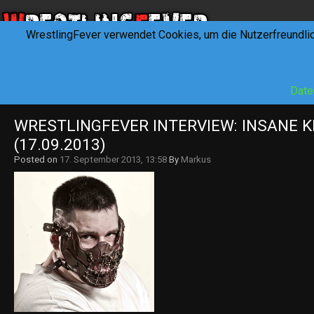
WrestlingFever verwendet Cookies, um die Nutzerfreundli
HOME
NEWS
INTERVIEWS
FEVERTALK
REV
Date
WRESTLINGFEVER INTERVIEW: INSANE KI
(17.09.2013)
Posted on
17. September 2013, 13:58
By
Markus