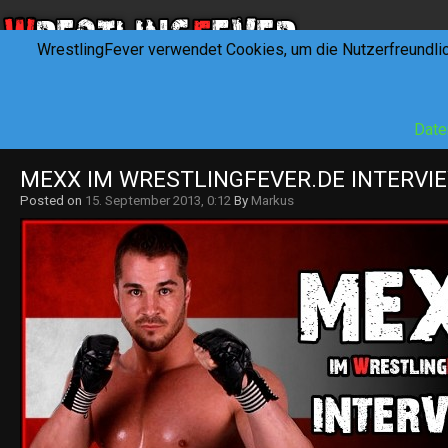
WrestlingFever verwendet Cookies, um die Nutzerfreundli
HOME
NEWS
INTERVIEWS
FEVERTALK
REV
Date
MEXX IM WRESTLINGFEVER.DE INTERVIEW
Posted on
15. September 2013, 0:12
By
Markus