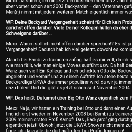
Mexx: Ja stimmt, ich bin jetzt ein bisschen mehr als 3 Jahre
aber vorher schon seit 2003 Backyarder – den Veteranen gefäll
Man(n) nimmt mit jedem weiteren Match eigentlich immer was 
WF: Deine Backyard Vergangenheit scheint für Dich kein Prob
sprichst offen darüber. Viele Deiner Kollegen hüllen da eher
Schweigens darüber …
Mexx: Warum soll ich nicht offen darüber sprechen!? Es ist ja 
Vergangenheit! Dadurch hab ich viel gelernt, obwohl es komisc
Als ich bei Bambi zu trainieren anfing, half es mir voll, da ich
wie man fällt, wie man einige Moves ausführt usw. Da half der 
Wanz auch viel! Ein Kollege und ich schickten Otto die Backya
abgelehnt und verhalf uns zu einem Auftritt! Ich stehe heute 
Backyardliga UKWA die immer populärer wird, da wir ja imme
dazu holen! Und die gibt es jetzt schon seit November 2004.
WF: Das heißt, Du kamst über Big Otto Wanz eigentlich zum 
Mexx: Na ja, wir hatten ein Training bei Otto und dann einen A
fing ich erst wieder im November 2008 bei Bambi zu trainie
2009 meinen ersten Profi Kampf! Das „Backyard“ ging durch
eigentlich jetzt! Obwohl jetzt die UKWA Shows nicht mehr zu
finde ich, da ja alle die dort auftreten, bei Profis trainieren!