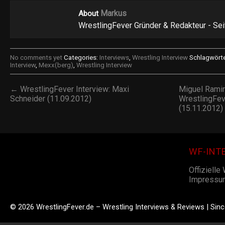
Markus
About
WrestlingFever Gründer & Redakteur - Se
No comments yet
Categories:
Interviews
,
Wrestling Interview
Schlagwörte
Interview
,
Mexx(berg)
,
Wrestling Interview
← WrestlingFever Interview: Maxi
Miguel Rami
Schneider (11.09.2012)
WrestlingFev
(15.11.2012
WF-INT
Offizielle
Impressu
© 2026 WrestlingFever.de – Wrestling Interviews & Reviews | Sin