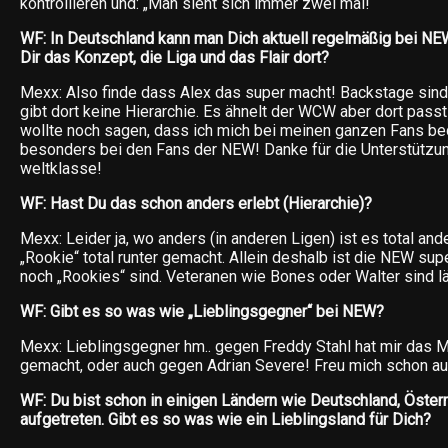
kontrollieren und: „Man sieht sich immer zwei mal!“
WF: In Deutschland kann man Dich aktuell regelmäßig bei NEW
Dir das Konzept, die Liga und das Flair dort?
Mexx: Also finde dass Alex das super macht! Backstage sind 
gibt dort keine Hierarchie. Es ähnelt der WCW aber dort passt 
wollte noch sagen, dass ich mich bei meinen ganzen Fans bed
besonders bei den Fans der NEW! Danke für die Unterstützun
weltklasse!
WF: Hast Du das schon anders erlebt (Hierarchie)?
Mexx: Leider ja, wo anders (in anderen Ligen) ist es total ande
„Rookie“ total runter gemacht. Allein deshalb ist die NEW supe
noch „Rookies“ sind. Veteranen wie Bones oder Walter sind lä
WF: Gibt es so was wie „Lieblingsgegner“ bei NEW?
Mexx: Lieblingsgegner hm.. gegen Freddy Stahl hat mir das M
gemacht, oder auch gegen Adrian Severe! Freu mich schon au
WF: Du bist schon in einigen Ländern wie Deutschland, Öster
aufgetreten. Gibt es so was wie ein Lieblingsland für Dich?