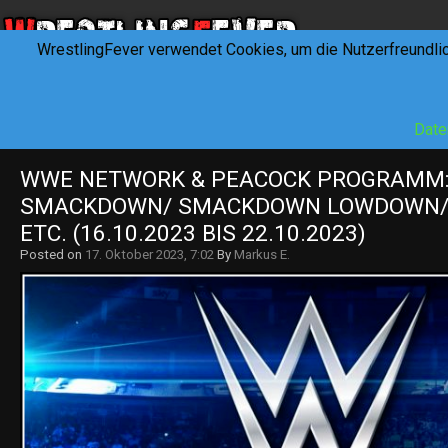
WrestlingFever verwendet Cookies, um die Nutzerfreundli
HOME
NEWS
INTERVIEWS
FEVERTALK
REV
Date
WWE NETWORK & PEACOCK PROGRAMM: 
SMACKDOWN/ SMACKDOWN LOWDOWN/ 
ETC. (16.10.2023 BIS 22.10.2023)
Posted on
17. Oktober 2023, 7:02
By
Markus E.