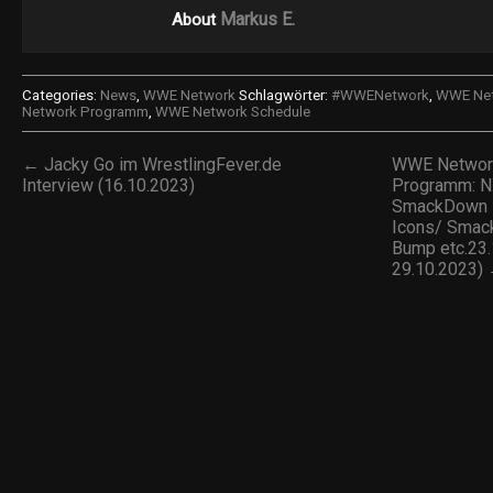
Markus E.
About
Categories:
News
,
WWE Network
Schlagwörter:
#WWENetwork
,
WWE Net
Network Programm
,
WWE Network Schedule
← Jacky Go im WrestlingFever.de
WWE Networ
Interview (16.10.2023)
Programm: 
SmackDown B
Icons/ Sma
Bump etc.23.
29.10.2023)