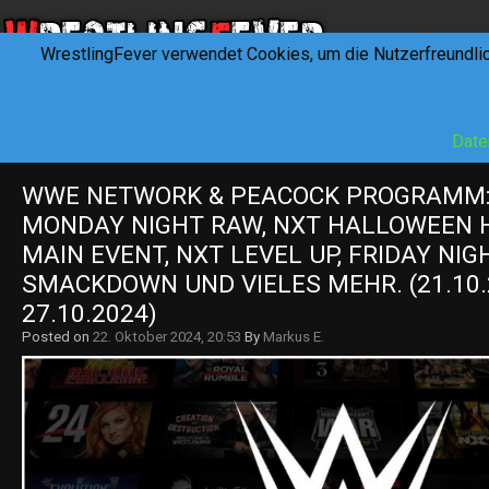
WrestlingFever verwendet Cookies, um die Nutzerfreundli
HOME
NEWS
INTERVIEWS
FEVERTALK
REV
Date
WWE NETWORK & PEACOCK PROGRAMM:
MONDAY NIGHT RAW, NXT HALLOWEEN H
MAIN EVENT, NXT LEVEL UP, FRIDAY NIGH
SMACKDOWN UND VIELES MEHR. (21.10.2
27.10.2024)
Posted on
22. Oktober 2024, 20:53
By
Markus E.