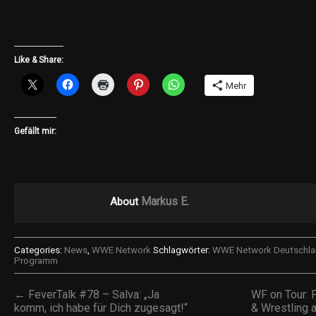
Like & Share:
Mehr
Gefällt mir:
Markus E.
About
Categories:
News
,
WWE Network
Schlagwörter:
WWE Network Deutschla
Programm
← FeverTalk #78 – Salva: „Ja
WF on Tour: 
komm, ich habe für Dich zugesagt!“
& Wrestling 