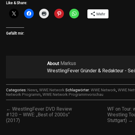
Like & Share:
Mehr
Gefällt mir:
Markus
About
WrestlingFever Gründer & Redakteur - Se
Categories:
News
,
WWE Network
Schlagwörter:
WWE Network
,
WWE Netw
Network Programm
,
WWE Network Programmvorschau
← WrestlingFever DVD Review
WF on Tour:
#120 – WWE: „Best of 2000s“
Wrestling Tou
(2017)
Stuttgart) →