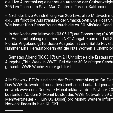
die Live Ausstrahlung einer neuen Ausgabe der Cruiserweig
205 Live“ aus dem Save Mart Center in Fresno, Kalifornien.
– Nach der Live Ausstrahlung von 205 Live, also Mittwoch m
4:45 Uhr folgt die Ausstrahlung der SmackDown Live Post Sh
Wie immer führt Renne Young durch die ca. 30 Minütige Send
– In der Nacht von Mittwoch (03.05.17) auf Donnerstag (04.05
die Erstausstrahlung einer neuen NXT Ausgabe aus der Full Sai
Florida. Angekündigt für diese Ausgabe ist eine Battle Royal 
Nummer Eins Herausforderin auf die NXT Women´s Champion
– Samstag Abend (06.05.17) um 21 Uhr gibt es die Erstausstr
Ausgabe „This Week in WWE“. Bei dieser 30 Minütigen Sendun
gesamte WWE Woche zurückgeblickt.
Alle Shows / PPVs sind nach der Erstausstrahlung im On-Dem
Das WWE Network ist monatlich kündbar und unter folgendem
network.wwe.com. Der erste Monat inklusive des Payback 2
kostenlos. Ab dem 2. Monat kostet das WWE Network 9,99 U
Mehrwertsteuer = 11,89 US-Dollar) pro Monat. Weitere Inf
Network findet ihr hier: KLICK!