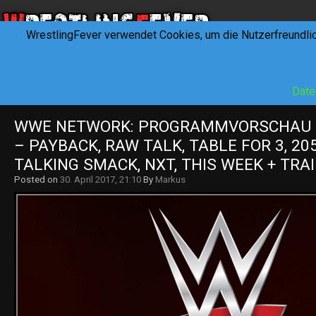
WrestlingFever verwendet Cookies, um die Nutzerfreundli
HOME
NEWS
INTERVIEWS
FEVERTALK
REV
Date
WWE NETWORK: PROGRAMMVORSCHAU KW
– PAYBACK, RAW TALK, TABLE FOR 3, 205 
TALKING SMACK, NXT, THIS WEEK + TRA
Posted on
30. April 2017, 21:10
By
Markus