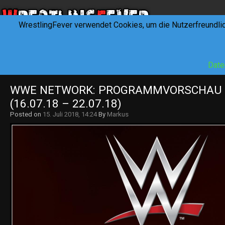
WrestlingFever verwendet Cookies, um die Nutzerfreundli
HOME
NEWS
INTERVIEWS
FEVERTALK
REV
Date
WWE NETWORK: PROGRAMMVORSCHAU KW
(16.07.18 – 22.07.18)
Posted on
15. Juli 2018, 14:24
By
Markus