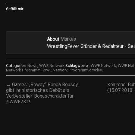
Gefällt mir:
Markus
About
WrestlingFever Gründer & Redakteur - Se
Categories:
News
,
WWE Network
Schlagwörter:
WWE Network
,
WWE Netw
Network Programm
,
WWE Network Programmvorschau
← Games: „Rowdy“ Ronda Rousey
Kolumne: Bub
gibt ihr historisches Debüt als
(15.07.2018 
Vorbesteller-Bonuscharakter für
#WWE2K19