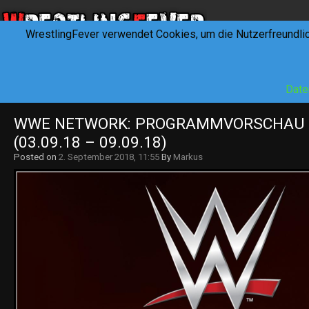
WrestlingFever verwendet Cookies, um die Nutzerfreundli
HOME
NEWS
INTERVIEWS
FEVERTALK
REV
Date
WWE NETWORK: PROGRAMMVORSCHAU KW
(03.09.18 – 09.09.18)
Posted on
2. September 2018, 11:55
By
Markus