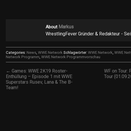
Markus
About
WrestlingFever Gründer & Redakteur - Se
Categories:
News
,
WWE Network
Schlagwörter:
WWE Network
,
WWE Netw
Network Programm
,
WWE Network Programmvorschau
← Games: WWE 2K19 Roster-
WF on Tour:
Enthüllung – Episode 1 mit WWE
Tour (01.09.
Superstars Rusev, Lana & The B-
Team!