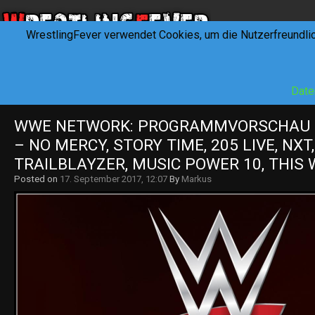
WrestlingFever verwendet Cookies, um die Nutzerfreundli
HOME
NEWS
INTERVIEWS
FEVERTALK
REV
Date
WWE NETWORK: PROGRAMMVORSCHAU KW
– NO MERCY, STORY TIME, 205 LIVE, NXT, 
TRAILBLAYZER, MUSIC POWER 10, THIS
Posted on
17. September 2017, 12:07
By
Markus