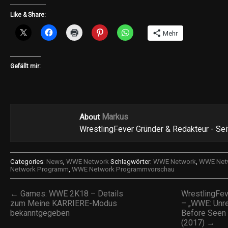
Like & Share:
Mehr
Gefällt mir:
Markus
About
WrestlingFever Gründer & Redakteur - Se
Categories:
News
,
WWE Network
Schlagwörter:
WWE Network
,
WWE Netw
Network Programm
,
WWE Network Programmvorschau
← Games: WWE 2K18 – Details
WrestlingFe
zum Meine KARRIERE-Modus
– „WWE: Unr
bekanntgegeben
Before Seen
(2017) →