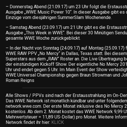
– Donnerstag Abend (21.09.17) um 23 Uhr folgt die Erstausst
Ausgabe „WWE Music Power 10“. In dieser Ausgabe gibt es d
Einzüge vom diesjährigen SummerSlam Wochenende.
– Samstag Abend (23.09.17) um 21 Uhr gibt es die Erstausstr
Ausgabe „This Week in WWE“. Bei dieser 30 Minütigen Sendun
gesamte WWE Woche zurückgeblickt.
– In der Nacht von Sonntag (24.09.17) auf Montag (25.09.17) 
WWE RAW PPV „No Mercy“ in Dallas, Texas statt. Bei diesem
Superstars aus dem „RAW“ Roster an. Die Live Übertragung b
der einstündigen Kickoff Show. Der eigentliche No Mercy 2
Uhr und endet gegen 5 Uhr. Im Main Event der Show verteidig
WWE Universal Championship gegen Braun Strowman und John
Roman Reigns
Alle Shows / PPVs sind nach der Erstausstrahlung im On-Dem
Das WWE Network ist monatlich kündbar und unter folgendem
network.wwe.com. Der erste Monat inklusive des No Mercy 
kostenlos. Ab dem 2. Monat kostet das WWE Network 9,99 U
Mehrwertsteuer = 11,89 US-Dollar) pro Monat. Weitere Inf
Network findet ihr hier:
KLICK