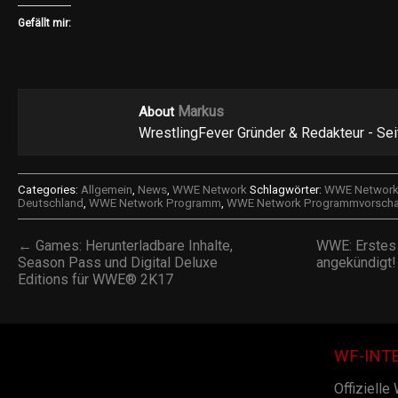
Gefällt mir:
Markus
About
WrestlingFever Gründer & Redakteur - Se
Categories:
Allgemein
,
News
,
WWE Network
Schlagwörter:
WWE Networ
Deutschland
,
WWE Network Programm
,
WWE Network Programmvorsch
← Games: Herunterladbare Inhalte,
WWE: Erstes
Season Pass und Digital Deluxe
angekündigt
Editions für WWE® 2K17
WF-INT
Offizielle