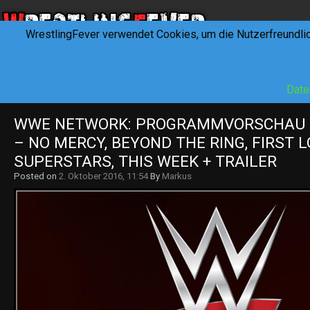
WrestlingFever verwendet Cookies, um die Nutzerfreundli
HOME
NEWS
INTERVIEWS
FEVERTALK
REV
Date
WWE NETWORK: PROGRAMMVORSCHAU KW
– NO MERCY, BEYOND THE RING, FIRST LO
SUPERSTARS, THIS WEEK + TRAILER
Posted on
2. Oktober 2016, 11:54
By
Markus