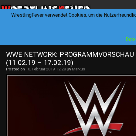
WrestlingFever verwendet Cookies, um die Nutzerfreundli
HOME
NEWS
INTERVIEWS
FEVERTALK
REV
Date
WWE NETWORK: PROGRAMMVORSCHAU KW
(11.02.19 – 17.02.19)
Posted on
10. Februar 2019, 12:28
By
Markus