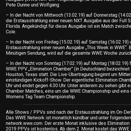
Pete Dunne und Wolfgang.
– In der Nacht von Mittwoch (13.02.19) auf Donnerstag (14.02
die Erstausstrahlung einer neuen NXT Ausgabe aus der Full Sai
Florida. Angekündigt für diese Ausgabe ist ein Match zwisc
Cole.
– In der Nacht von Freitag (15.02.19) auf Samstag (16.02.19) 
Erstausstrahlung einer neuen Ausgabe „This Week in WWE“. B
Minütigen Sendung, wird auf die gesamte WWE Woche zurück
– In der Nacht von Sonntag (17.02.19) auf Montag (18.02.19) 
WWE PPV „Elimination Chamber“ (in Deutschland bezeichnet a
Houston, Texas statt. Die Live-Übertragung beginnt um Mitter
einstündigen Kickoff-Show. Der eigentliche Elimination Cha
Uhr und endet gegen 4:30 Uhr. Unter anderem zu sehen gibt e
Chamber Matches, eins um die WWE Championship und eins
Womens Tag Team Championship.
Alle Shows / PPVs sind nach der Erstausstrahlung im On-Dem
Das WWE Network ist monatlich kündbar und unter folgendem
network.wwe.com. Der erste Monat inklusive des Eliminatio
2019 PPVs ist kostenlos. Ab dem 2. Monat kostet das WWE 