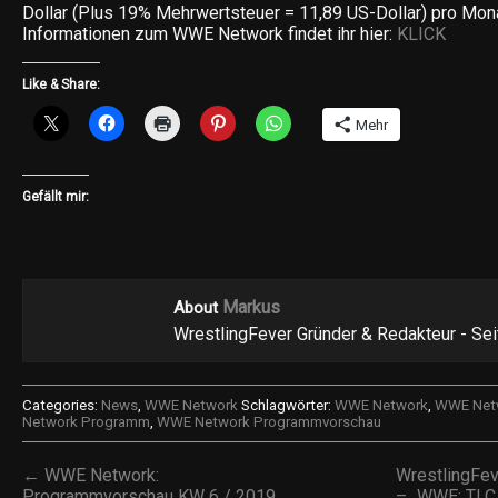
Dollar (Plus 19% Mehrwertsteuer = 11,89 US-Dollar) pro Mon
Informationen zum WWE Network findet ihr hier:
KLICK
Like & Share:
Mehr
Gefällt mir:
Markus
About
WrestlingFever Gründer & Redakteur - Se
Categories:
News
,
WWE Network
Schlagwörter:
WWE Network
,
WWE Netw
Network Programm
,
WWE Network Programmvorschau
← WWE Network:
WrestlingFe
Programmvorschau KW 6 / 2019
– „WWE: TLC 