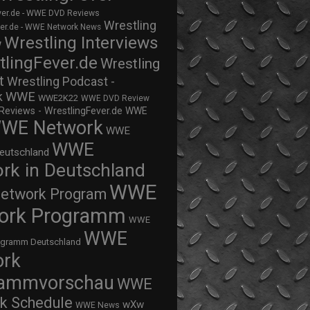
ver.de - WWE DVD Reviews
Wrestling
ver.de - WWE Network News
Wrestling Interviews
w
tlingFever.de
Wrestling
t
Wrestling Podcast -
WWE
k
WWE2K22
WWE DVD Review
views - WrestlingFever.de
WWE
WE Network
WWE
WWE
eutschland
rk in Deutschland
WWE
twork Program
ork Programm
WWE
WWE
ogramm Deutschland
ork
rammvorschau
WWE
k Schedule
wXw
WWE News