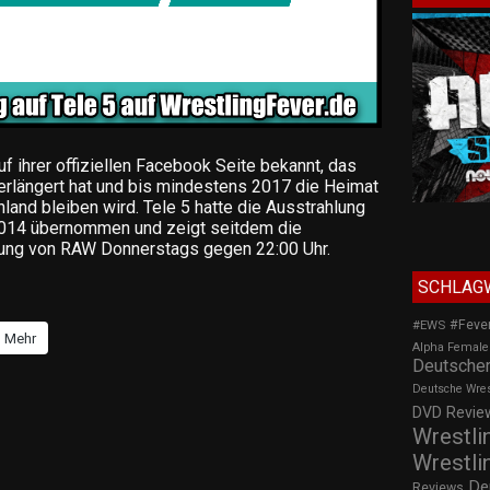
f ihrer offiziellen Facebook Seite bekannt, das
rlängert hat und bis mindestens 2017 die Heimat
and bleiben wird. Tele 5 hatte die Ausstrahlung
2014 übernommen und zeigt seitdem die
sung von RAW Donnerstags gegen 22:00 Uhr.
SCHLAG
#Feve
#EWS
Mehr
Alpha Female
Deutscher
Deutsche Wre
DVD Review
Wrestli
Wrestli
De
Reviews