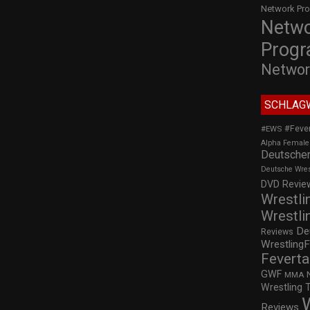
Network Pr
Netw
Prog
Networ
SCHLAG
#Feve
#EWS
Alpha Female
Deutscher
Deutsche Wre
DVD Review
Wrestli
Wrestli
De
Reviews
WrestlingF
Feverta
GWF
MMA
Wrestling 
Reviews