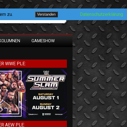
dem zu.
Datenschutzerklärung
Verstanden
KOLUMNEN
GAMESHOW
R WWE PLE:
R AEW PLE: