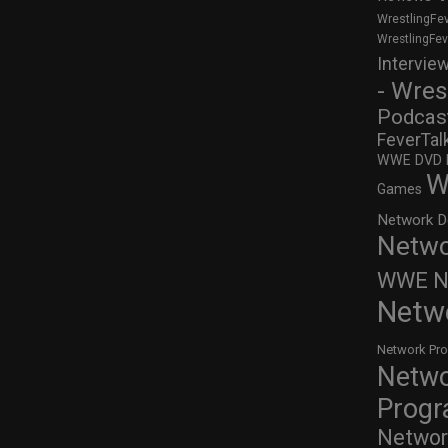
WrestlingFe
WrestlingFe
Intervie
- Wres
Podcas
FeverTal
WWE DVD Re
W
Games
Network D
Netwo
WWE Ne
Netw
Network Pr
Netw
Prog
Networ