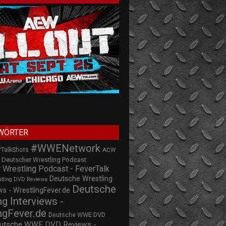
WÖRTER
#WWENetwork
rTalkShots
ACW
Deutscher Wrestling Podcast
 Wrestling Podcast - FeverTalk
Deutsche Wrestling
stling DVD Reviews
Deutsche
s - WrestlingFever.de
ng Interviews -
ngFever.de
Deutsche WWE DVD
utsche WWE DVD Reviews -