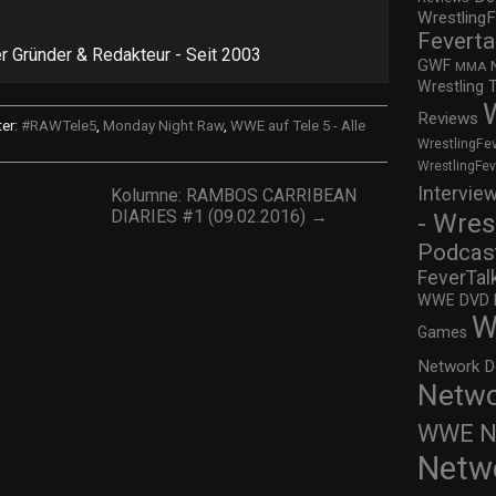
WrestlingF
Feverta
r Gründer & Redakteur - Seit 2003
GWF
MMA
Wrestling 
Reviews
er:
#RAWTele5
,
Monday Night Raw
,
WWE auf Tele 5 - Alle
WrestlingFe
WrestlingFe
Intervie
Kolumne: RAMBOS CARRIBEAN
DIARIES #1 (09.02.2016) →
- Wres
Podcas
FeverTal
WWE DVD Re
W
Games
Network D
Netwo
WWE Ne
Netw