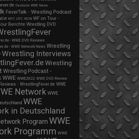
ever.de
Deutsche WWE News
lk
FeverTalk - Wrestling Podcast
WF on Tour -
NEW
NFC
UFC
WCW
Wrestling DVD
Tour Berichte
WrestlingFever
ver.de - WWE DVD Reviews
Wrestling
ver.de - WWE Network News
Wrestling Interviews
w
tlingFever.de
Wrestling
t
Wrestling Podcast -
WWE
k
WWE2K22
WWE DVD Review
views - WrestlingFever.de
WWE
WE Network
WWE
WWE
eutschland
rk in Deutschland
WWE
twork Program
ork Programm
WWE