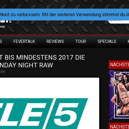
hkeit zu verbessern. Mit der weiteren Verwendung stimmst du 
S
FEVERTALK
REVIEWS
TOUR
SPECIALS
T BIS MINDESTENS 2017 DIE 
NDAY NIGHT RAW
NÄCHSTE
kus
NÄCHSTE