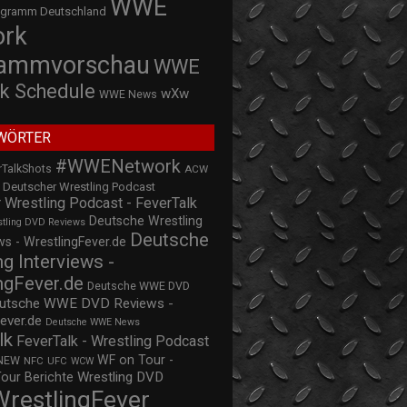
WWE
ogramm Deutschland
ork
rammvorschau
WWE
k Schedule
wXw
WWE News
WÖRTER
#WWENetwork
rTalkShots
ACW
Deutscher Wrestling Podcast
 Wrestling Podcast - FeverTalk
Deutsche Wrestling
stling DVD Reviews
Deutsche
s - WrestlingFever.de
ng Interviews -
ngFever.de
Deutsche WWE DVD
utsche WWE DVD Reviews -
ever.de
Deutsche WWE News
lk
FeverTalk - Wrestling Podcast
WF on Tour -
NEW
NFC
UFC
WCW
Wrestling DVD
Tour Berichte
WrestlingFever