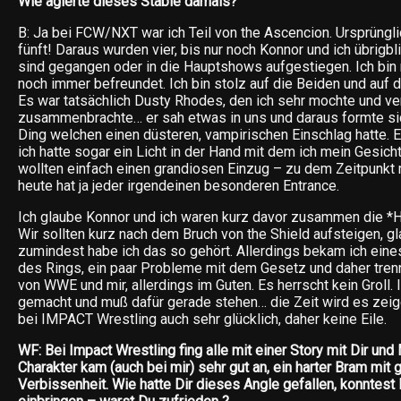
Wie agierte dieses Stable damals?
B: Ja bei FCW/NXT war ich Teil von the Ascencion. Ursprüngl
fünft! Daraus wurden vier, bis nur noch Konnor und ich übrigb
sind gegangen oder in die Hauptshows aufgestiegen. Ich bin 
noch immer befreundet. Ich bin stolz auf die Beiden und auf d
Es war tatsächlich Dusty Rhodes, den ich sehr mochte und ve
zusammenbrachte… er sah etwas in uns und daraus formte si
Ding welchen einen düsteren, vampirischen Einschlag hatte. 
ich hatte sogar ein Licht in der Hand mit dem ich mein Gesich
wollten einfach einen grandiosen Einzug – zu dem Zeitpunkt
heute hat ja jeder irgendeinen besonderen Entrance.
Ich glaube Konnor und ich waren kurz davor zusammen die *H
Wir sollten kurz nach dem Bruch von the Shield aufsteigen, gl
zumindest habe ich das so gehört. Allerdings bekam ich eine
des Rings, ein paar Probleme mit dem Gesetz und daher tren
von WWE und mir, allerdings im Guten. Es herrscht kein Groll. 
gemacht und muß dafür gerade stehen… die Zeit wird es zeigen
bei IMPACT Wrestling auch sehr glücklich, daher keine Eile.
WF: Bei Impact Wrestling fing alle mit einer Story mit Dir un
Charakter kam (auch bei mir) sehr gut an, ein harter Bram mit
Verbissenheit. Wie hatte Dir dieses Angle gefallen, konntest 