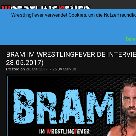
WrestlingFever verwendet Cookies, um die Nutzerfreundli
HOME
NEWS
INTERVIEWS
FEVERTALK
REV
Date
BRAM IM WRESTLINGFEVER.DE INTERVIE
28.05.2017)
Posted on
28. Mai 2017, 7:25
By
Markus