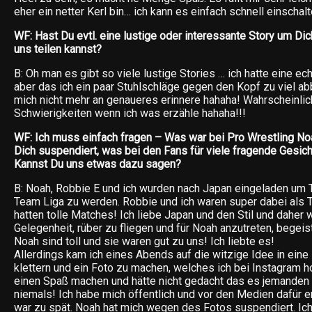
eher ein netter Kerl bin… ich kann es einfach schnell einschal
WF: Hast Du evtl. eine lustige oder interessante Story um Dic
uns teilen kannst?
B: Oh man es gibt so viele lustige Stories … ich hatte eine ech
aber das ich ein paar Stuhlschläge gegen den Kopf zu viel
mich nicht mehr an genaueres erinnere hahaha! Wahrscheinlic
Schwierigkeiten wenn ich was erzähle hahaha!!!
WF: Ich muss einfach fragen – Was war bei Pro Wrestling No
Dich suspendiert, was bei den Fans für viele fragende Gesicht
Kannst Du uns etwas dazu sagen?
B: Noah, Robbie E und ich wurden nach Japan eingeladen um T
Team Liga zu werden. Robbie und ich waren super dabei als
hatten tolle Matches! Ich liebe Japan und den Stil und daher 
Gelegenheit, rüber zu fliegen und für Noah anzutreten, begeis
Noah sind toll und sie waren gut zu uns! Ich liebte es!
Allerdings kam ich eines Abends auf die witzige Idee in eine
klettern und ein Foto zu machen, welches ich bei Instagram ho
einen Spaß machen und hätte nicht gedacht das es jemanden 
niemals! Ich habe mich öffentlich und vor den Medien dafür e
war zu spät. Noah hat mich wegen des Fotos suspendiert. Ich