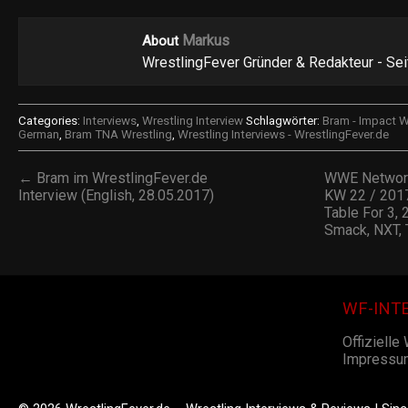
Markus
About
WrestlingFever Gründer & Redakteur - Se
Categories:
Interviews
,
Wrestling Interview
Schlagwörter:
Bram - Impact W
German
,
Bram TNA Wrestling
,
Wrestling Interviews - WrestlingFever.de
← Bram im WrestlingFever.de
WWE Network
Interview (English, 28.05.2017)
KW 22 / 2017
Table For 3, 
Smack, NXT, 
WF-INT
Offizielle
Impressu