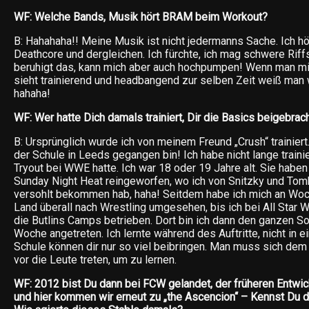
WF: Welche Bands, Musik hört BRAM beim Workout?
B: Hahahaha!! Meine Musik ist nicht jedermanns Sache. Ich h
Deathcore und dergleichen. Ich fürchte, ich mag schwere Rif
beruhigt das, kann mich aber auch hochpumpen! Wenn man mi
sieht trainierend und headbangend zur selben Zeit weiß man
hahaha!
WF: Wer hatte Dich damals trainiert, Dir die Basics beigebrac
B: Ursprünglich wurde ich von meinem Freund „Crush“ trainiert.
der Schule in Leeds gegangen bin! Ich habe nicht lange trainie
Tryout bei WWE hatte. Ich war 18 oder 19 Jahre alt. Sie haben
Sunday Night Heat reingeworfen, wo ich von Snitzky und Tom
versohlt bekommen hab, haha! Seitdem habe ich mich an Wo
Land überall nach Wrestling umgesehen, bis ich bei All Star W
die Butlins Camps betrieben. Dort bin ich dann den ganzen 
Woche angetreten. Ich lernte während des Auftritte, nicht in e
Schule können dir nur so viel beibringen. Man muss sich dem
vor die Leute treten, um zu lernen.
WF: 2012 bist Du dann bei FCW gelandet, der früheren Entwi
und hier kommen wir erneut zu „the Ascencion“ – Kennst Du di