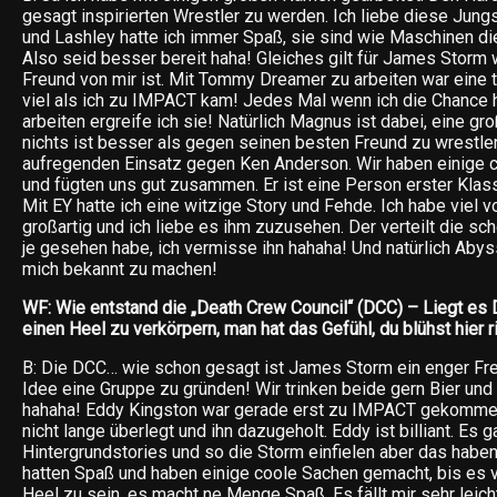
gesagt inspirierten Wrestler zu werden. Ich liebe diese Jun
und Lashley hatte ich immer Spaß, sie sind wie Maschinen d
Also seid besser bereit haha! Gleiches gilt für James Storm 
Freund von mir ist. Mit Tommy Dreamer zu arbeiten war eine tol
viel als ich zu IMPACT kam! Jedes Mal wenn ich die Chance
arbeiten ergreife ich sie! Natürlich Magnus ist dabei, eine gr
nichts ist besser als gegen seinen besten Freund zu wrestlen
aufregenden Einsatz gegen Ken Anderson. Wir haben einige 
und fügten uns gut zusammen. Er ist eine Person erster Klas
Mit EY hatte ich eine witzige Story und Fehde. Ich habe viel vo
großartig und ich liebe es ihm zuzusehen. Der verteilt die sc
je gesehen habe, ich vermisse ihn hahaha! Und natürlich Abys
mich bekannt zu machen!
WF: Wie entstand die „Death Crew Council“ (DCC) – Liegt es D
einen Heel zu verkörpern, man hat das Gefühl, du blühst hier r
B: Die DCC… wie schon gesagt ist James Storm ein enger Fr
Idee eine Gruppe zu gründen! Wir trinken beide gern Bier un
hahaha! Eddy Kingston war gerade erst zu IMPACT gekomme
nicht lange überlegt und ihn dazugeholt. Eddy ist billiant. Es 
Hintergrundstories und so die Storm einfielen aber das haben 
hatten Spaß und haben einige coole Sachen gemacht, bis es vo
Heel zu sein, es macht ne Menge Spaß. Es fällt mir sehr leich