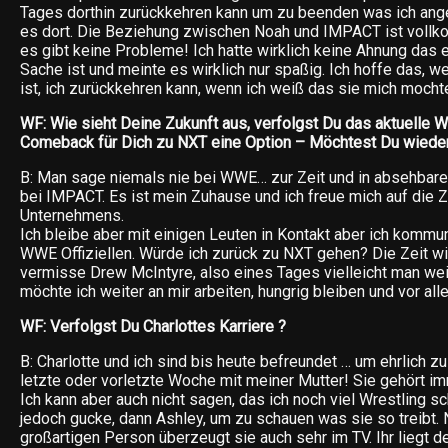
Tages dorthin zurückkehren kann um zu beenden was ich ang
es dort. Die Beziehung zwischen Noah und IMPACT ist voll
es gibt keine Probleme! Ich hatte wirklich keine Ahnung das
Sache ist und meinte es wirklich nur spaßig. Ich hoffe das, w
ist, ich zurückkehren kann, wenn ich weiß das sie mich mocht
WF: Wie sieht Deine Zukunft aus, verfolgst Du das aktuelle 
Comeback für Dich zu NXT eine Option – Möchtest Du wiede
B: Man sage niemals nie bei WWE… zur Zeit und in absehbarer
bei IMPACT. Es ist mein Zuhause und ich freue mich auf die 
Unternehmens.
Ich bleibe aber mit einigen Leuten in Kontakt aber ich kommun
WWE Offiziellen. Würde ich zurück zu NXT gehen? Die Zeit wi
vermisse Drew McIntyre, also eines Tages vielleicht man weiß
möchte ich weiter an mir arbeiten, hungrig bleiben und vor al
WF: Verfolgst Du Charlottes Karriere ?
B: Charlotte und ich sind bis heute befreundet … um ehrlich zu 
letzte oder vorletzte Woche mit meiner Mutter! Sie gehört im
Ich kann aber auch nicht sagen, das ich noch viel Wrestling s
jedoch gucke, dann Ashley, um zu schauen was sie so treibt. 
großartigen Person überzeugt sie auch sehr im TV. Ihr liegt d