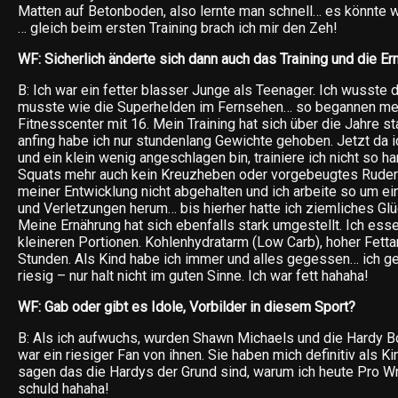
Matten auf Betonboden, also lernte man schnell… es könnte w
… gleich beim ersten Training brach ich mir den Zeh!
WF: Sicherlich änderte sich dann auch das Training und die Er
B: Ich war ein fetter blasser Junge als Teenager. Ich wusste
musste wie die Superhelden im Fernsehen… so begannen m
Fitnesscenter mit 16. Mein Training hat sich über die Jahre sta
anfing habe ich nur stundenlang Gewichte gehoben. Jetzt da i
und ein klein wenig angeschlagen bin, trainiere ich nicht so ha
Squats mehr auch kein Kreuzheben oder vorgebeugtes Rudern
meiner Entwicklung nicht abgehalten und ich arbeite so um e
und Verletzungen herum… bis hierher hatte ich ziemliches Glü
Meine Ernährung hat sich ebenfalls stark umgestellt. Ich esse
kleineren Portionen. Kohlenhydratarm (Low Carb), hoher Fettan
Stunden. Als Kind habe ich immer und alles gegessen… ich ge
riesig – nur halt nicht im guten Sinne. Ich war fett hahaha!
WF: Gab oder gibt es Idole, Vorbilder in diesem Sport?
B: Als ich aufwuchs, wurden Shawn Michaels und die Hardy Bo
war ein riesiger Fan von ihnen. Sie haben mich definitiv als Ki
sagen das die Hardys der Grund sind, warum ich heute Pro Wre
schuld hahaha!