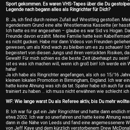
Sport gekommen. Es waren VHS-Tapes über die Du gestolpert
Legende nach begann alles als Ringrichter für Dich?
B: Ja, ich find durch reinen Zufall auf Wrestling gestoßen. Me
irgendeinem Grund eine alte Wrestlemania Kassette (er hasst
Ich hatte es mir angesehen – glaube es war Sid vs Hogan. Da
Freunde davon erzählt. Meine Familie hatte kein Kabelfernseh
es nicht gucken. Habe mir dann Videos von Freunden geliehen
gewesen, um als Kind wach zu bleiben um es zu schauen! Ic
begeistert von diesen Jungs und ihren verrückten Risiken, da
Gewalt! Für mich schien es die beste Zeit überhaupt zu sein! 
ist es was ich machen will, wenn ich groß bin! Ich werde ein 
haha!
Ja ich habe als Ringrichter angefangen, als ich so 15/16 Jahre 
kleinen lokalen Promotion in Birmingham, England. Ich war ei
hatte keine Ahnung was ich da tat. Später habe ich auch für s
trainiert zu haben … ich muss nicht erwähnen wie schlecht ich
WF: Wie lange warst Du als Referee aktiv, bis Du mehr wollte
B: Ich war für gut ein Jahr Ringrichter und hatte dann endlich
etwa 2002. Ich war so unerfahren und hatte keine Ahnung was i
dann in die Nähe von Leeds und fand eine angemessenere We
von Jeff Kaye und dem kürzlich verstorbenem Drew McDonal