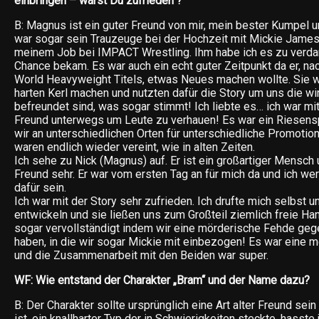
einbringen – warst Du zufrieden ?
B: Magnus ist ein guter Freund von mir, mein bester Kumpel 
war sogar sein Trauzeuge bei der Hochzeit mit Mickie James. 
meinem Job bei IMPACT Wrestling. Ihm habe ich es zu verda
Chance bekam. Es war auch ein echt guter Zeitpunkt da er, n
World Heavyweight Titels, etwas Neues machen wollte. Sie w
harten Kerl machen und nutzten dafür die Story um uns die wi
befreundet sind, was sogar stimmt! Ich liebte es… ich war m
Freund unterwegs um Leute zu verhauen! Es war ein Riesens
wir an unterschiedlichen Orten für unterschiedliche Promotio
waren endlich wieder vereint, wie in alten Zeiten.
Ich sehe zu Nick (Magnus) auf. Er ist ein großartiger Mensch 
Freund sehr. Er war vom ersten Tag an für mich da und ich we
dafür sein.
Ich war mit der Story sehr zufrieden. Ich drufte mich selbst u
entwickeln und sie ließen uns zum Großteil ziemlich freie Ha
sogar vervollständigt indem wir eine mörderische Fehde geg
haben, in die wir sogar Mickie mit einbezogen! Es war eine m
und die Zusammenarbeit mit den Beiden war super.
WF: Wie entstand der Charakter „Bram“ und der Name dazu?
B: Der Charakter sollte ursprünglich eine Art alter Freund sein
ist, ein knallharter Typ der in Schwierigkeiten steckte, hasste 