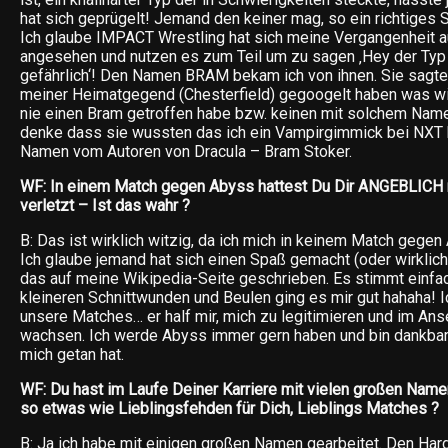
hat sich geprügelt! Jemand den keiner mag, so ein richtiges 
Ich glaube IMPACT Wrestling hat sich meine Vergangenheit 
angesehen und nutzen es zum Teil um zu sagen ‚Hey der Typ 
gefährlich‘! Den Namen BRAM bekam ich von ihnen. Sie sagt
meiner Heimatgegend (Chesterfield) gegoogelt haben was witz
nie einen Bram getroffen habe bzw. keinen mit solchem Name
denke dass sie wussten das ich ein Vampirgimmick bei NXT
Namen vom Autoren von Dracula – Bram Stoker.
WF: In einem Match gegen Abyss hattest Du Dir ANGEBLICH
verletzt – Ist das wahr ?
B: Das ist wirklich witzig, da ich mich in keinem Match gegen
Ich glaube jemand hat sich einen Spaß gemacht (oder wirklic
das auf meine Wikipedia-Seite geschrieben. Es stimmt einfac
kleineren Schnittwunden und Beulen ging es mir gut hahaha!
unsere Matches… er half mir, mich zu legitimieren und im An
wachsen. Ich werde Abyss immer gern haben und bin dankbar f
mich getan hat.
WF: Du hast im Laufe Deiner Karriere mit vielen großen Name
so etwas wie Lieblingsfehden für Dich, Lieblings Matches ?
B: Ja ich habe mit einigen großen Namen gearbeitet. Den Har