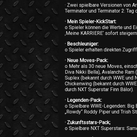
· Zwei spielbare Versionen von A
Terminator und Terminator 2: Tag
· Mein Spieler-KickStart:
o Spieler können die Werte und E
‚Meine KARRIERE‘ sofort steigern
· Beschleuniger:
o Spieler erhalten direkten Zugriff
· Neue Moves-Pack:
o Mehr als 30 neue Moves, einsch
Diva Nikki Bella), Avalanche Ram
Suplex (bekannt durch WWE und N
Chickenwing (bekannt durch WWE 
durch NXT Superstar Finn Bálor).
· Legenden-Pack:
o Spielbare WWE-Legenden: Big Bo
„Rowdy“ Roddy Piper und Trish St
· Zukunftsstars-Pack;
o Spielbare NXT Superstars: Samo