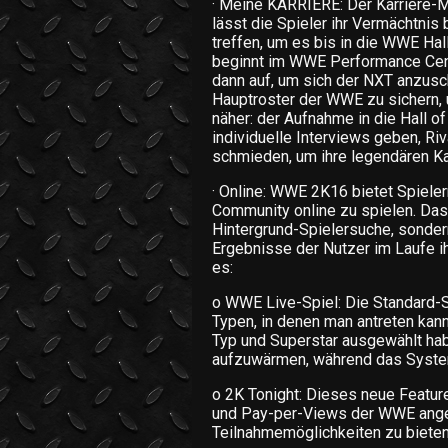
· Meine KARRIERE: Der Karriere-M
lässt die Spieler ihr Vermächtni
treffen, um es bis in die WWE Hal
beginnt im WWE Performance Cente
dann auf, um sich der NXT anzusch
Hauptroster der WWE zu sichern,
näher: der Aufnahme in die Hall of
individuelle Interviews geben, Ri
schmieden, um ihre legendären K
· Online: WWE 2K16 bietet Spiele
Community online zu spielen. Das 
Hintergrund-Spielersuche, sondern
Ergebnisse der Nutzer im Laufe ih
es:
o WWE Live-Spiel: Die Standard-
Typen, in denen man antreten kan
Typ und Superstar ausgewählt habe
aufzuwärmen, während das System
o 2K Tonight: Dieses neue Feature
und Pay-per-Views der WWE angel
Teilnahmemöglichkeiten zu bieten