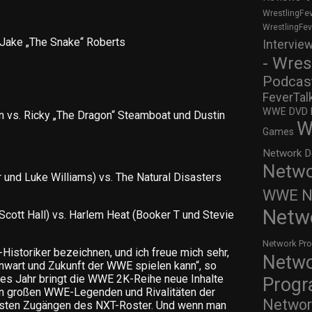
WrestlingFe
WrestlingFe
Jake „The Snake“ Roberts
Intervie
- Wres
Podcas
FeverTal
WWE DVD Re
 vs. Ricky „The Dragon“ Steamboat und Dustin
W
Games
Network D
Netwo
 und Luke Williams) vs. The Natural Disasters
WWE Ne
Netw
cott Hall) vs. Harlem Heat (Booker T und Stevie
Network Pr
Historiker bezeichnen, und ich freue mich sehr,
Netw
nwart und Zukunft der WWE spielen kann“, so
es Jahr bringt die WWE 2K-Reihe neue Inhalte
Prog
on großen WWE-Legenden und Rivalitäten der
Networ
esten Zugängen des NXT-Roster. Und wenn man