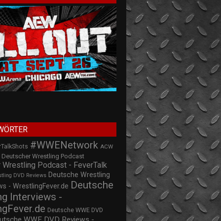
WÖRTER
#WWENetwork
rTalkShots
ACW
Deutscher Wrestling Podcast
 Wrestling Podcast - FeverTalk
Deutsche Wrestling
stling DVD Reviews
Deutsche
s - WrestlingFever.de
ng Interviews -
ngFever.de
Deutsche WWE DVD
utsche WWE DVD Reviews -