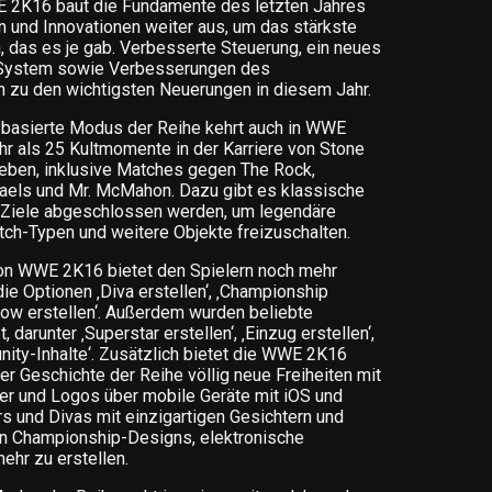
 2K16 baut die Fundamente des letzten Jahres
 und Innovationen weiter aus, um das stärkste
 das es je gab. Verbesserte Steuerung, ein neues
-System sowie Verbesserungen des
 zu den wichtigsten Neuerungen in diesem Jahr.
ybasierte Modus der Reihe kehrt auch in WWE
hr als 25 Kultmomente in der Karriere von Stone
leben, inklusive Matches gegen The Rock,
haels und Mr. McMahon. Dazu gibt es klassische
iele abgeschlossen werden, um legendäre
tch-Typen und weitere Objekte freizuschalten.
r von WWE 2K16 bietet den Spielern noch mehr
ie Optionen ‚Diva erstellen‘, ‚Championship
‚Show erstellen‘. Außerdem wurden beliebte
darunter ‚Superstar erstellen‘, ‚Einzug erstellen‘,
ity-Inhalte‘. Zusätzlich bietet die WWE 2K16
er Geschichte der Reihe völlig neue Freiheiten mit
er und Logos über mobile Geräte mit iOS und
rs und Divas mit einzigartigen Gesichtern und
n Championship-Designs, elektronische
hr zu erstellen.