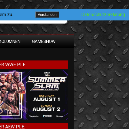
dem zu.
Datenschutzerklärung
Verstanden
KOLUMNEN
GAMESHOW
R WWE PLE:
R AEW PLE: