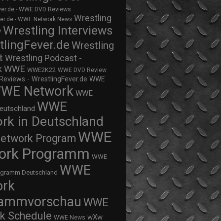
ver.de - WWE DVD Reviews
Wrestling
ver.de - WWE Network News
Wrestling Interviews
w
tlingFever.de
Wrestling
t
Wrestling Podcast -
WWE
k
WWE2K22
WWE DVD Review
views - WrestlingFever.de
WWE
WE Network
WWE
WWE
eutschland
rk in Deutschland
WWE
twork Program
ork Programm
WWE
WWE
ogramm Deutschland
ork
rammvorschau
WWE
k Schedule
wXw
WWE News