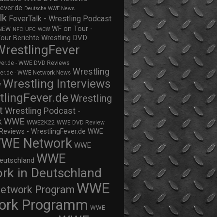
ever.de
Deutsche WWE News
lk
FeverTalk - Wrestling Podcast
WF on Tour -
NEW
NFC
UFC
WCW
Wrestling DVD
Tour Berichte
WrestlingFever
ver.de - WWE DVD Reviews
Wrestling
ver.de - WWE Network News
Wrestling Interviews
w
tlingFever.de
Wrestling
t
Wrestling Podcast -
WWE
k
WWE2K22
WWE DVD Review
views - WrestlingFever.de
WWE
WE Network
WWE
WWE
eutschland
rk in Deutschland
WWE
twork Program
ork Programm
WWE