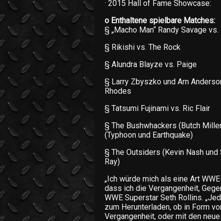
· 2015 Hall of Fame Showcase:
o Enthaltene spielbare Matches:
§ „Macho Man“ Randy Savage vs. 
§ Rikishi vs. The Rock
§ Alundra Blayze vs. Paige
§ Larry Zbyszko und Arn Anderson
Rhodes
§ Tatsumi Fujinami vs. Ric Flair
§ The Bushwhackers (Butch Miller
(Typhoon und Earthquake)
§ The Outsiders (Kevin Nash und S
Ray)
„Ich würde mich als eine Art WWE-
dass ich die Vergangenheit, Gege
WWE Superstar Seth Rollins. „Jed
zum Herunterladen, ob in Form v
Vergangenheit, oder mit den neu