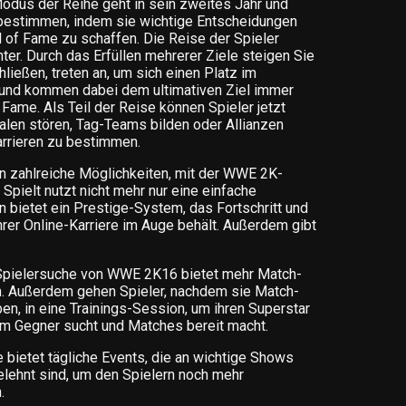
odus der Reihe geht in sein zweites Jahr und
s bestimmen, indem sie wichtige Entscheidungen
l of Fame zu schaffen. Die Reise der Spieler
r. Durch das Erfüllen mehrerer Ziele steigen Sie
ließen, treten an, um sich einen Platz im
 und kommen dabei dem ultimativen Ziel immer
 Fame. Als Teil der Reise können Spieler jetzt
valen stören, Tag-Teams bilden oder Allianzen
arrieren zu bestimmen.
rn zahlreiche Möglichkeiten, mit der WWE 2K-
Spielt nutzt nicht mehr nur eine einfache
 bietet ein Prestige-System, das Fortschritt und
rer Online-Karriere im Auge behält. Außerdem gibt
Spielersuche von WWE 2K16 bietet mehr Match-
n. Außerdem gehen Spieler, nachdem sie Match-
n, in eine Trainings-Session, um ihren Superstar
 Gegner sucht und Matches bereit macht.
 bietet tägliche Events, die an wichtige Shows
ehnt sind, um den Spielern noch mehr
.