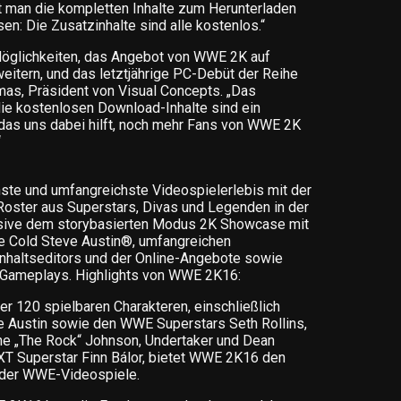
man die kompletten Inhalte zum Herunterladen
en: Die Zusatzinhalte sind alle kostenlos.“
Möglichkeiten, das Angebot von WWE 2K auf
eitern, und das letztjährige PC-Debüt der Reihe
mas, Präsident von Visual Concepts. „Das
ie kostenlosen Download-Inhalte sind ein
das uns dabei hilft, noch mehr Fans von WWE 2K
“
ste und umfangreichste Videospielerlebis mit der
oster aus Superstars, Divas und Legenden in der
usive dem storybasierten Modus 2K Showcase mit
 Cold Steve Austin®, umfangreichen
Inhaltseditors und der Online-Angebote sowie
 Gameplays. Highlights von WWE 2K16:
über 120 spielbaren Charakteren, einschließlich
e Austin sowie den WWE Superstars Seth Rollins,
ne „The Rock“ Johnson, Undertaker und Dean
 Superstar Finn Bálor, bietet WWE 2K16 den
e der WWE-Videospiele.