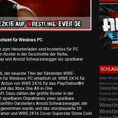
cheint für Windows PC
lte zum Herunterladen sind kostenlos für PC
en Roster in der Geschichte der Reihe,
ay und Arnold Schwarzenegger als spielbarer
SCHLAG
, der neueste Titel der führenden WWE-
am für Windows PC erhältlich ist. WWE 2K16 für
#Feve
#EWS
 Action von WWE 2K16 für das PlayStation®4
Alpha Female
Deutscher
und das Xbox One All-in-One
t. Dazu zählen der größte Roster in der
Deutsche Wre
0 spielbaren Charakteren, zwei spielbare
DVD Review
ionfilm-Darstellers Arnold Schwarzenegger, der
Wrestli
fgenommen wurde, und das storybasierte 2K
Wrestli
Famer und WWE 2K16 Cover-Superstar Stone Cold
De
Reviews