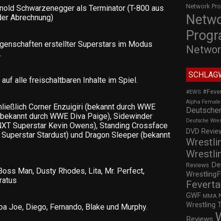
Network Pr
rnold Schwarzenegger als Terminator (T-800 aus
Netw
 der Abrechnung)
Prog
igenschaften erstellter Superstars im Modus
Networ
.
SCHLAG
 auf alle freischaltbaren Inhalte im Spiel.
#Feve
#EWS
Alpha Female
ließlich Corner Enzuigiri (bekannt durch WWE
Deutscher
 (bekannt durch WWE Diva Paige), Sidewinder
Deutsche Wre
XT Superstar Kevin Owens), Standing Crossface
DVD Review
Superstar Stardust) und Dragon Sleeper (bekannt
Wrestli
Wrestli
De
Reviews
ss Man, Dusty Rhodes, Lita, Mr. Perfect,
WrestlingF
ratus
Feverta
GWF
MMA
Wrestling 
a Joe, Diego, Fernando, Blake und Murphy.
Reviews