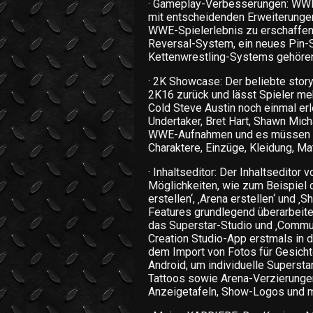
· Gameplay-Verbesserungen: WWE
mit entscheidenden Erweiterungen
WWE-Spielerlebnis zu erschaffen,
Reversal-System, ein neues Pin
Kettenwrestling-Systems gehören
· 2K Showcase: Der beliebte stor
2K16 zurück und lässt Spieler me
Cold Steve Austin noch einmal er
Undertaker, Bret Hart, Shawn Mic
WWE-Aufnahmen und es müssen Z
Charaktere, Einzüge, Kleidung, Ma
· Inhaltseditor: Der Inhaltsedito
Möglichkeiten, wie zum Beispiel d
erstellen‘, ‚Arena erstellen‘ und 
Features grundlegend überarbeitet, 
das Superstar-Studio und ‚Commun
Creation Studio-App erstmals in d
dem Import von Fotos für Gesicht
Android, um individuelle Supersta
Tattoos sowie Arena-Verzierunge
Anzeigetafeln, Show-Logos und me