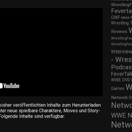
WrestlingF
Feverta
GWF
MMA
Wrestling 
Reviews
WrestlingFe
WrestlingFe
Intervie
- Wres
Podcas
FeverTal
WWE DVD Re
W
Games
Network D
Netwo
sher veröffentlichten Inhalte zum Herunterladen
ter neue spielbare Charaktere, Moves und Story-
WWE Ne
Folgende Inhalte sind verfügbar:
Netw