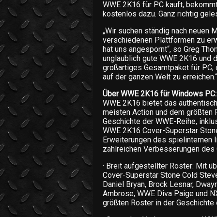
WWE 2K16 für PC kauft, bekommt 
kostenlos dazu. Ganz richtig geles
„Wir suchen ständig nach neuen 
verschiedenen Plattformen zu erw
hat uns angespornt“, so Greg Tho
unglaublich gute WWE 2K16 und d
großartiges Gesamtpaket für PC, 
auf der ganzen Welt zu erreichen.
Über WWE 2K16 für Windows PC:
WWE 2K16 bietet das authentisch
meisten Action und dem größten R
Geschichte der WWE-Reihe, inkl
WWE 2K16 Cover-Superstar Stone
Erweiterungen des spielinternen 
zahlreichen Verbesserungen des
· Breit aufgestellter Roster: Mit 
Cover-Superstar Stone Cold Stev
Daniel Bryan, Brock Lesnar, Dway
Ambrose, WWE Diva Paige und NXT
größten Roster in der Geschicht