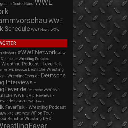
WWE
ogramm Deutschland
ork
rammvorschau
WWE
k Schedule
wXw
WWE News
WÖRTER
#WWENetwork
rTalkShots
ACW
Deutscher Wrestling Podcast
 Wrestling Podcast - FeverTalk
Deutsche Wrestling
stling DVD Reviews
Deutsche
s - WrestlingFever.de
ng Interviews -
ngFever.de
Deutsche WWE DVD
utsche WWE DVD Reviews -
ever.de
Deutsche WWE News
lk
FeverTalk - Wrestling Podcast
WF on Tour -
NEW
NFC
UFC
WCW
Wrestling DVD
Tour Berichte
WrestlingFever