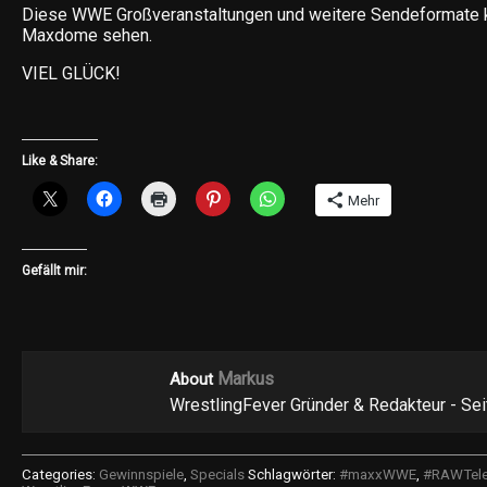
Diese WWE Großveranstaltungen und weitere Sendeformate 
Maxdome sehen.
VIEL GLÜCK!
Like & Share:
Mehr
Gefällt mir:
Markus
About
WrestlingFever Gründer & Redakteur - Se
Categories:
Gewinnspiele
,
Specials
Schlagwörter:
#maxxWWE
,
#RAWTel