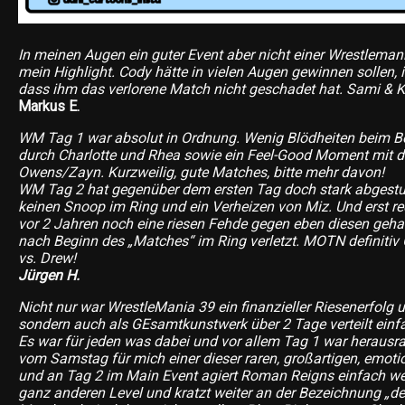
In meinen Augen ein guter Event aber nicht einer Wrestleman
mein Highlight. Cody hätte in vielen Augen gewinnen sollen, 
dass ihm das verlorene Match nicht geschadet hat. Sami & K
Markus E.
WM Tag 1 war absolut in Ordnung. Wenig Blödheiten beim 
durch Charlotte und Rhea sowie ein Feel-Good Moment mit 
Owens/Zayn. Kurzweilig, gute Matches, bitte mehr davon!
WM Tag 2 hat gegenüber dem ersten Tag doch stark abgestu
keinen Snoop im Ring und ein Verheizen von Miz. Und erst re
vor 2 Jahren noch eine riesen Fehde gegen eben diesen geha
nach Beginn des „Matches“ im Ring verletzt. MOTN definiti
vs. Drew!
Jürgen H.
Nicht nur war WrestleMania 39 ein finanzieller Riesenerfolg 
sondern auch als GEsamtkunstwerk über 2 Tage verteilt einf
Es war für jeden was dabei und vor allem Tag 1 war herausr
vom Samstag für mich einer dieser raren, großartigen, em
und an Tag 2 im Main Event agiert Roman Reigns einfach we
ganz anderen Level und kratzt weiter an der Bezeichnung „der