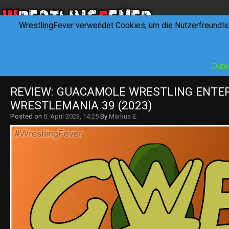
WrestlingFever verwendet Cookies, um die Nutzerfreundli
HOME
NEWS
INTERVIEWS
FEVERTALK
REV
Date
REVIEW: GUACAMOLE WRESTLING ENTER
WRESTLEMANIA 39 (2023)
Posted on
6. April 2023, 14:25
By
Markus E.