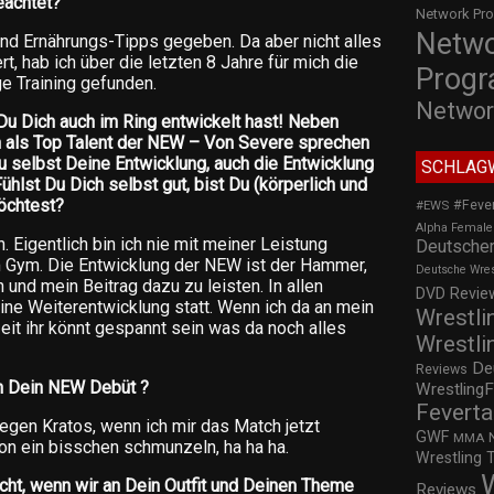
eachtet?
Network Pr
Netw
 und Ernährungs-Tipps gegeben. Da aber nicht alles
rt, hab ich über die letzten 8 Jahre für mich die
Prog
ge Training gefunden.
Networ
 Du Dich auch im Ring entwickelt hast! Neben
ch als Top Talent der NEW – Von Severe sprechen
Du selbst Deine Entwicklung, auch die Entwicklung
SCHLAG
hlst Du Dich selbst gut, bist Du (körperlich und
möchtest?
#Feve
#EWS
Alpha Female
 Eigentlich bin ich nie mit meiner Leistung
Deutscher
im Gym. Die Entwicklung der NEW ist der Hammer,
Deutsche Wre
n und mein Beitrag dazu zu leisten. In allen
DVD Review
ine Weiterentwicklung statt. Wenn ich da an mein
Wrestli
eit ihr könnt gespannt sein was da noch alles
Wrestli
De
Reviews
an Dein NEW Debüt ?
WrestlingF
Feverta
egen Kratos, wenn ich mir das Match jetzt
GWF
MMA
n ein bisschen schmunzeln, ha ha ha.
Wrestling 
icht, wenn wir an Dein Outfit und Deinen Theme
Reviews