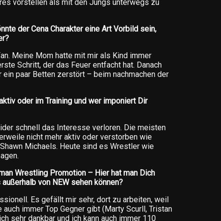
eres vorstellen als mit den Jungs unterwegs zu
nnte der Cena Charakter eine Art Vorbild sein,
er?
Fan. Meine Mom hatte mit mir als Kind immer
rste Schritt, der das Feuer entfacht hat. Danach
r ein paar Betten zerstört – beim nachmachen der
ktiv oder im Training und wer imponiert Dir
ider schnell das Interesse verloren. Die meisten
erweile nicht mehr aktiv oder verstorben wie
r Shawn Michaels. Heute sind es Wrestler wie
sagen.
rman Wrestling Promotion – Hier hat man Dich
s außerhalb von NEW sehen können?
ionell. Es gefällt mir sehr, dort zu arbeiten, weil
auch immer Top Gegner gibt (Marty Scurll, Tristan
n ich sehr dankbar und ich kann auch immer 110