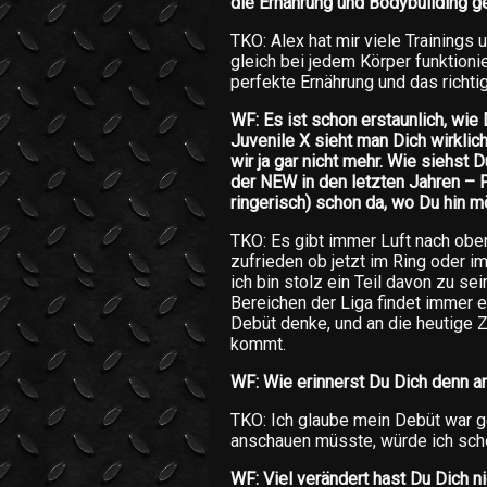
die Ernährung und Bodybuilding g
TKO: Alex hat mir viele Trainings
gleich bei jedem Körper funktionie
perfekte Ernährung und das richti
WF: Es ist schon erstaunlich, wie
Juvenile X sieht man Dich wirkli
wir ja gar nicht mehr. Wie siehst 
der NEW in den letzten Jahren – Fü
ringerisch) schon da, wo Du hin 
TKO: Es gibt immer Luft nach oben.
zufrieden ob jetzt im Ring oder 
ich bin stolz ein Teil davon zu sei
Bereichen der Liga findet immer e
Debüt denke, und an die heutige Z
kommt.
WF: Wie erinnerst Du Dich denn 
TKO: Ich glaube mein Debüt war g
anschauen müsste, würde ich scho
WF: Viel verändert hast Du Dich n