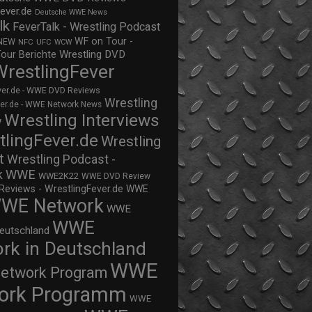
ever.de
Deutsche WWE News
lk
FeverTalk - Wrestling Podcast
WF on Tour -
NEW
NFC
UFC
WCW
Wrestling DVD
Tour Berichte
WrestlingFever
ver.de - WWE DVD Reviews
Wrestling
ver.de - WWE Network News
Wrestling Interviews
w
tlingFever.de
Wrestling
t
Wrestling Podcast -
WWE
k
WWE2K22
WWE DVD Review
views - WrestlingFever.de
WWE
WE Network
WWE
WWE
eutschland
rk in Deutschland
WWE
twork Program
ork Programm
WWE