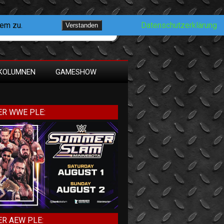
dem zu.
Datenschutzerklärung
Verstanden
KOLUMNEN
GAMESHOW
R WWE PLE:
R AEW PLE: