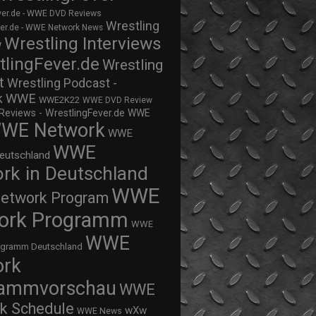
ver.de - WWE DVD Reviews
Wrestling
ver.de - WWE Network News
Wrestling Interviews
w
tlingFever.de
Wrestling
t
Wrestling Podcast -
WWE
k
WWE2K22
WWE DVD Review
views - WrestlingFever.de
WWE
WE Network
WWE
WWE
eutschland
rk in Deutschland
WWE
twork Program
ork Programm
WWE
WWE
ogramm Deutschland
ork
rammvorschau
WWE
k Schedule
wXw
WWE News