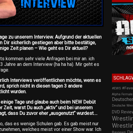
age zu unserem Interview. Aufgrund der aktuellen
 Dir sicherlich gestiegen aber bitte bestätige,
nige Zeit planen – Wie geht es Dir aktuell?
uts kommen sehr viele Anfragen bei mir an. ich
 3 Jahre an dem Interview (ha ha ha). Mir geht es
rage.
SCHLAG
ürlich Interviews veröffentlichen möchte, wenn es
ird, sprich nicht in diesen tagen 3 andere
#Feve
#EWS
licht wurden.
Alpha Female
Deutscher
n einige Tage und glaube auch beim NEW Debüt
Deutsche Wre
 Zeit, warst Du auch „aktiv“ und bei unserem
DVD Review
agt, dass Du zuvor eher „ausgenutzt“ wurdest….
Wrestli
so, das es wenige Schulen gab. Es gab meist nur
Wrestli
zunehmen, welches meist vor einer Show war. Ich
De
Reviews