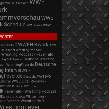
WWE
ogramm Deutschland
ork
rammvorschau
WWE
k Schedule
wXw
WWE News
WÖRTER
#WWENetwork
rTalkShots
ACW
Deutscher Wrestling Podcast
 Wrestling Podcast - FeverTalk
Deutsche Wrestling
stling DVD Reviews
Deutsche
s - WrestlingFever.de
ng Interviews -
ngFever.de
Deutsche WWE DVD
utsche WWE DVD Reviews -
ever.de
Deutsche WWE News
lk
FeverTalk - Wrestling Podcast
WF on Tour -
NEW
NFC
UFC
WCW
Wrestling DVD
Tour Berichte
WrestlingFever