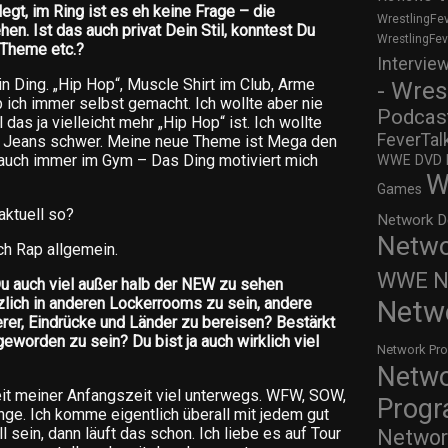
egt, im Ring ist es eh keine Frage – die
WrestlingFe
en. Ist das auch privat Dein Stil, konntest Du
WrestlingFe
 Theme etc.?
Intervie
n Ding. „Hip Hop“, Muscle Shirt im Club, Arme
- Wres
b ich immer selbst gemacht. Ich wollte aber nie
Podcas
das ja vielleicht mehr „Hip Hop“ ist. Ich wollte
FeverTal
it Jeans schwer. Meine neue Theme ist Mega den
 auch immer im Gym – Das Ding motiviert mich
WWE DVD Re
W
Games
aktuell so?
Network D
Netwo
ch Rap allgemein.
WWE Ne
Du auch viel außer halb der NEW zu sehen
zlich in anderen Lockerrooms zu sein, andere
Netw
er, Eindrücke und Länder zu bereisen? Bestärkt
eworden zu sein? Du bist ja auch wirklich viel
Network Pr
Netw
seit meiner Anfangszeit viel unterwegs. WFW, SOW,
Prog
e. Ich komme eigentlich überall mit jedem gut
 sein, dann läuft das schon. Ich liebe es auf Tour
Networ