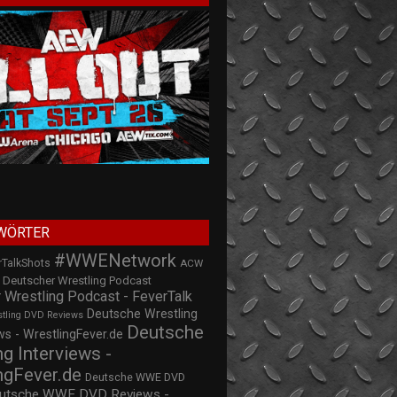
WÖRTER
#WWENetwork
rTalkShots
ACW
Deutscher Wrestling Podcast
 Wrestling Podcast - FeverTalk
Deutsche Wrestling
stling DVD Reviews
Deutsche
s - WrestlingFever.de
ng Interviews -
ngFever.de
Deutsche WWE DVD
utsche WWE DVD Reviews -