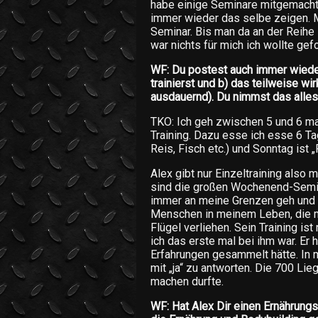
habe einige Seminare mitgemacht 
immer wieder das selbe zeigen. 
Seminar. Bis man da an der Reihe i
war nichts für mich ich wollte ge
WF: Du postest auch immer wieder
trainierst und b) das teilweise wi
ausdauernd). Du nimmst das alles 
TKO: Ich geh zwischen 5 und 6 ma
Training. Dazu esse ich esse 6 Ta
Reis, Fisch etc.) und Sonntag ist „
Alex gibt nur Einzeltraining also
sind die großen Wochenend-Semina
immer an meine Grenzen geh und d
Menschen in meinem Leben, die m
Flügel verliehen. Sein Training ist
ich das erste mal bei ihm war. Er h
Erfahrungen gesammelt hätte. In m
mit „ja“ zu antworten. Die 700 Li
machen durfte.
WF: Hat Alex Dir einen Ernährungs