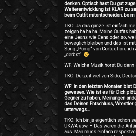
denken. Optisch hast Du gut zugel
Weiterentwicklung ist KLAR zu seh
beim Outfit mitentscheiden, beim
TKO: Ja das ganze ist einfach mei
zeigen ha ha ha. Meine Outfits ha
eine Jeans wie Cena oder so, weil 
beweglich bleiben und das ist m
Song „Pump“ von Cortex höre ich
„derbst“.
WF: Welche Musik hörst Du denn 
TKO: Derzeit viel von Sido, Deuts
WF: In den letzten Monaten bist 
gewesen. Wie ist es für Dich plöt
Gegner zu haben, Meinungen ander
das Deinen Entschluss, Wrestler g
unterwegs…
TKO: Ich bin ja eigentlich schon 
UKWA usw. – Das waren die Anfäng
aus. Man muss einfach respektvoll