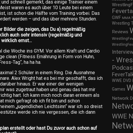
und schnell gemerkt, das einige Trainier einem
WrestlingF
Meist waren es auch über 10 Leute bei einem
Feverta
st, ist schon die Hälfte vom Training vorbei. Das
GWF
MMA
fordert werden – und das über mehrere Stunden.
Wrestling 
 Bilder die zeigen, das Du a) regelmäßig
Reviews
rklich auch sehr intensiv (regelmäßig und
WrestlingFe
wirklich ernst…
WrestlingFe
l die Woche ins GYM. Vor allem Kraft und Cardio
Intervie
ge clean (Fitness Ernährung in Form von Huhn,
- Wres
Fress-Tag“, ha ha ha.
Podcas
 maximal 2 Schüler in einem Ring. Die Ausnahme
FeverTal
re. Alex Wright hat es bei mir geschafft, das ich
WWE DVD Re
arüber hinaus. Er war einer der wenigen
W
Games
ir was zugetraut haben und genau das hat mir
 richtig hart. Ich kann mich noch daran erinnern als
Network D
at mich gefragt ob ich fit bin und schon
Netwo
einem „jugendlichen Leichtsinn“ war ich so dreist
egestütze werde ich nie vergessen, die ich dann
WWE Ne
Netw
plan erstellt oder hast Du zuvor auch schon auf