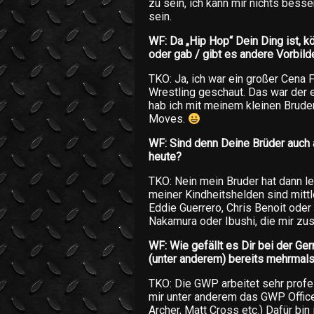
zu sein, ich kann mir nichts bess
sein.
WF: Da „Hip Hop“ Dein Ding ist, kö
oder gab / gibt es andere Vorbild
TKO: Ja, ich war ein großer Cena 
Wrestling geschaut. Das war der e
hab ich mit meinem kleinen Brude
Moves.
WF: Sind denn Deine Brüder auch a
heute?
TKO: Nein mein Bruder hat dann le
meiner Kindheitshelden sind mittl
Eddie Guerrero, Chris Benoit ode
Nakamura oder Ibushi, die mir zu
WF: Wie gefällt es Dir bei der Ge
(unter anderem) bereits mehrmal
TKO: Die GWP arbeitet sehr profess
mir unter anderem das GWP Office 
Archer, Matt Cross etc.) Dafür bi