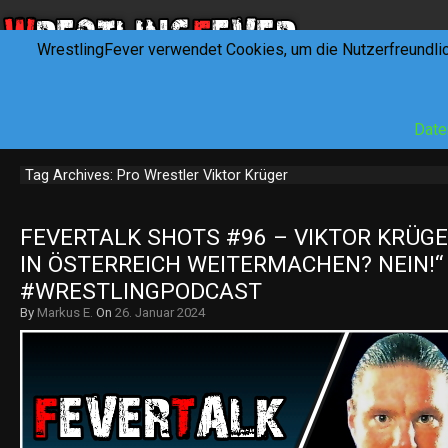
WrestlingFever verwendet Cookies, um die Nutzerfreundli
HOME
NEWS
INTERVIEWS
FEVERTALK
REV
Date
Tag Archives: Pro Wrestler Viktor Krüger
FEVERTALK SHOTS #96 – VIKTOR KRÜGER
IN ÖSTERREICH WEITERMACHEN? NEIN!“ (
#WRESTLINGPODCAST
By
Markus E.
On
26. Januar 2024