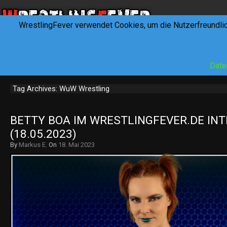
WrestlingFever verwendet Cookies, um die Nutzerfreundli
HOME
NEWS
INTERVIEWS
FEVERTALK
REV
Date
Tag Archives: WuW Wrestling
BETTY BOA IM WRESTLINGFEVER.DE INT
(18.05.2023)
By
Markus E.
On
18. Mai 2023