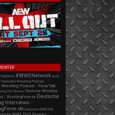
WÖRTER
#WWENetwork
rTalkShots
ACW
Deutscher Wrestling Podcast
 Wrestling Podcast - FeverTalk
Deutsche Wrestling
stling DVD Reviews
Deutsche
s - WrestlingFever.de
ng Interviews -
ngFever.de
Deutsche WWE DVD
utsche WWE DVD Reviews -