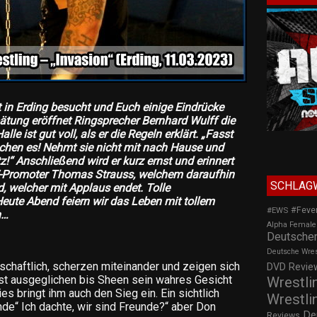
in Erding besucht und Euch einige Eindrücke
ätung eröffnet Ringsprecher Bernhard Wulff die
e ist gut voll, als er die Regeln erklärt. „Fasst
schen es! Nehmt sie nicht mit nach Hause und
z!“ Anschließend wird er kurz ernst und erinnert
W-Promoter Thomas Strauss, welchem daraufhin
SCHLAG
d, welcher mit Applaus endet. Tolle
eute Abend feiern wir das Leben mit tollem
#Feve
#EWS
n…
Alpha Female
Deutscher
Deutsche Wre
chaftlich, scherzen miteinander und zeigen sich
DVD Review
ist ausgeglichen bis Sheen sein wahres Gesicht
Wrestli
Dies bringt ihm auch den Sieg ein. Ein sichtlich
Wrestli
nde“ Ich dachte, wir sind Freunde?“ aber Don
De
Reviews