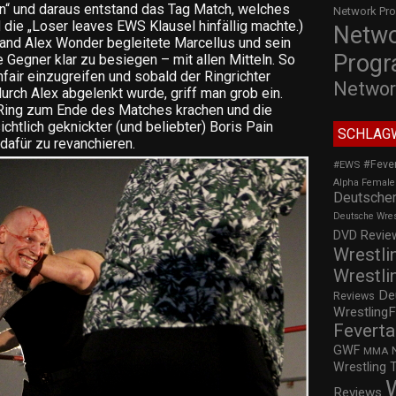
en“ und daraus entstand das Tag Match, welches
Network Pr
 die „Loser leaves EWS Klausel hinfällig machte.)
Netw
and Alex Wonder begleitete Marcellus und sein
Prog
e Gegner klar zu besiegen – mit allen Mitteln. So
fair einzugreifen und sobald der Ringrichter
Networ
rch Alex abgelenkt wurde, griff man grob ein.
 Ring zum Ende des Matches krachen und die
htlich geknickter (und beliebter) Boris Pain
SCHLAG
dafür zu revanchieren.
#Feve
#EWS
Alpha Female
Deutscher
Deutsche Wre
DVD Review
Wrestli
Wrestli
De
Reviews
WrestlingF
Feverta
GWF
MMA
Wrestling 
Reviews