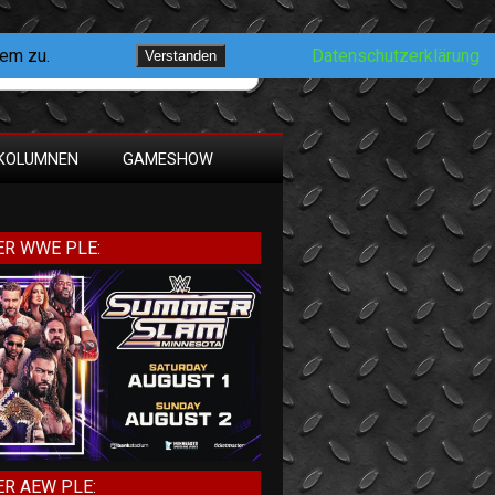
dem zu.
Datenschutzerklärung
Verstanden
KOLUMNEN
GAMESHOW
R WWE PLE:
R AEW PLE: