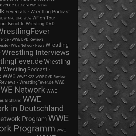
ever.de
Deutsche WWE News
lk
FeverTalk - Wrestling Podcast
WF on Tour -
NEW
NFC
UFC
WCW
Wrestling DVD
Tour Berichte
WrestlingFever
ver.de - WWE DVD Reviews
Wrestling
ver.de - WWE Network News
Wrestling Interviews
w
tlingFever.de
Wrestling
t
Wrestling Podcast -
WWE
k
WWE2K22
WWE DVD Review
views - WrestlingFever.de
WWE
WE Network
WWE
WWE
eutschland
rk in Deutschland
WWE
twork Program
ork Programm
WWE