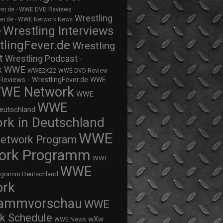
ver.de - WWE DVD Reviews
Wrestling
ver.de - WWE Network News
Wrestling Interviews
w
tlingFever.de
Wrestling
t
Wrestling Podcast -
WWE
k
WWE2K22
WWE DVD Review
views - WrestlingFever.de
WWE
WE Network
WWE
WWE
eutschland
rk in Deutschland
WWE
twork Program
ork Programm
WWE
WWE
ogramm Deutschland
ork
rammvorschau
WWE
k Schedule
wXw
WWE News