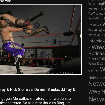
so war.
WrestlingF
Feverta
GWF
MMA
Wrestling 
Reviews
WrestlingFe
WrestlingFe
Intervie
- Wres
Podcas
FeverTal
WWE DVD Re
W
Games
Network D
Netwo
rey & Nick Sierra vs. Damian Brooks, JJ Toy &
WWE Ne
Netw
s gegen Marcellus antreten, jener wurde aber
icht antreten. So trug man ihn zum Ring, um