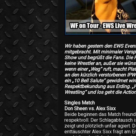
Wir haben gestern den EWS Event 
mitgebracht. Mit minimaler Versp
Show und begrüßt die Fans. Die Hall
keine Wrestler an, außer sie wün
wenn einer „Weg“ ruft, macht Plat
an den kürzlich verstorbenen IP
ein „10 Bell Salute“ gewidmet wir
Respektbekundung aus Erding. „H
Wrestling“ und los geht die Actio
Singles Match
Don Sheen vs. Alex Sixx
Beide beginnen das Match freunds
respektvoll. Der Schlagabtausch 
zeigt und plötzlich unfair agiert. 
enttäuschter Alex Sixx frägt am E