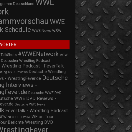
WWE
ogramm Deutschland
ork
rammvorschau
WWE
k Schedule
wXw
WWE News
WÖRTER
#WWENetwork
rTalkShots
ACW
Deutscher Wrestling Podcast
 Wrestling Podcast - FeverTalk
Deutsche Wrestling
stling DVD Reviews
Deutsche
s - WrestlingFever.de
ng Interviews -
ngFever.de
Deutsche WWE DVD
utsche WWE DVD Reviews -
ever.de
Deutsche WWE News
lk
FeverTalk - Wrestling Podcast
WF on Tour -
NEW
NFC
UFC
WCW
Wrestling DVD
Tour Berichte
WrestlingFever