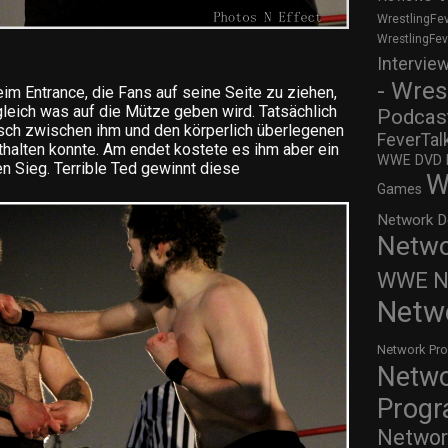
WrestlingFe
WrestlingFe
Intervie
- Wres
im Entrance, die Fans auf seine Seite zu ziehen,
 gleich was auf die Mütze geben wird. Tatsächlich
Podcas
sch zwischen ihm und den körperlich überlegenen
FeverTal
halten konnte. Am endet kostete es ihm aber ein
WWE DVD Re
n Sieg. Terrible Ted gewinnt diese
W
Games
Network D
Netwo
WWE Ne
Netw
Network Pr
Netw
Prog
Networ