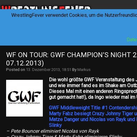
WrestlingFever verwendet Cookies, um die Nutzerfreundli
HOME
NEWS
INTERVIEWS
FEVERTALK
REV
Date
WF ON TOUR: GWF CHAMPION’S NIGHT 2 (
07.12.2013)
Posted on
13. Dezember 2013, 18:51
By
Markus
Die wohl größte GWF Veranstaltung des 
und wie immer fand es im Shake am Ostbah
Dieses Mal mit einen anderen Ringsprech
gut gemacht hat!), da Ingo wieder mal im 
GWF Middleweight Title #1 Contendershi
Marty Fabz besiegt Crazy Johnny Tiger u
Matze Danger und Nicolas von Rayk und 
Slinky
– Pete Bouncer eliminiert Nicolas von Rayk
– Crazy Johnny Tiger & Marty Fabz eliminieren Slinky