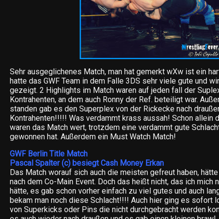
Sehr ausgeglichenes Match, man hat gemerkt wXw ist ein har
hatte das GWF Team in dem Falle 3DS sehr viele gute und w
gezeigt. 2 Highlights im Match waren auf jeden fall der Suplex
Kontrahenten, an dem auch Ronny der Ref. beteiligt war. Auße
standen gab es den Superplex von der Rickecke nach draußen
Kontrahenten!!!!! Was verdammt krass aussah! Schon allein d
waren das Match wert, trotzdem eine verdammt gute Schlach
gewonnen hat. Außerdem ein Must Watch Match!
GWF Berlin Title Match
Pascal Spalter (c) besiegt Cash Money Erkan
Das Match worauf sich auch die meisten gefreut haben, hätte 
nach dem Co-Main Event. Doch das heißt nicht, das ich mich n
hätte, es gab schon vorher einfach zu viel gutes und auch la
bekam man noch diese Schlacht!!!! Auch hier ging es sofort 
von Superkicks oder Pins die nicht durchgebracht werden ko
es auch wieder nach draußen und es gab einen kleinen brawl. 