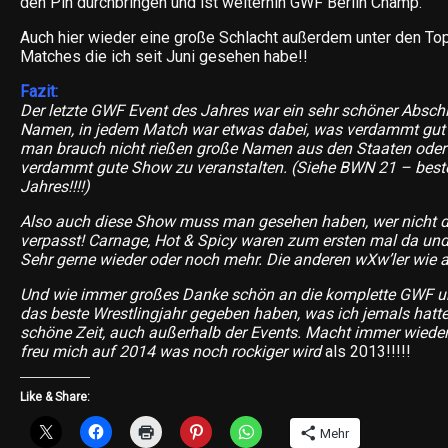
den Pin durchbringen und ist weiterhin GWF Berlin Champ.
Auch hier wieder eine große Schlacht außerdem unter den T
Matches die ich seit Juni gesehen habe!!
Fazit:
Der letzte GWF Event des Jahres war ein sehr schöner Absch
Namen, in jedem Match war etwas dabei, was verdammt gut 
man brauch nicht rießen große Namen aus den Staaten oder
verdammt gute Show zu veranstalten. (Siehe BWN 21 – best
Jahres!!!!)
Also auch diese Show muss man gesehen haben, wer nicht d
verpasst! Carnage, Hot & Spicy waren zum ersten mal da und ei
Sehr gerne wieder oder noch mehr. Die anderen wXw’ler wie 
Und wie immer großes Danke schön an die komplette GWF u
das beste Wrestlingjahr gegeben haben, was ich jemals hatte
schöne Zeit, auch außerhalb der Events. Macht immer wiede
freu mich auf 2014 was noch rockiger wird
als 2013!!!!!
Like & Share:
Mehr