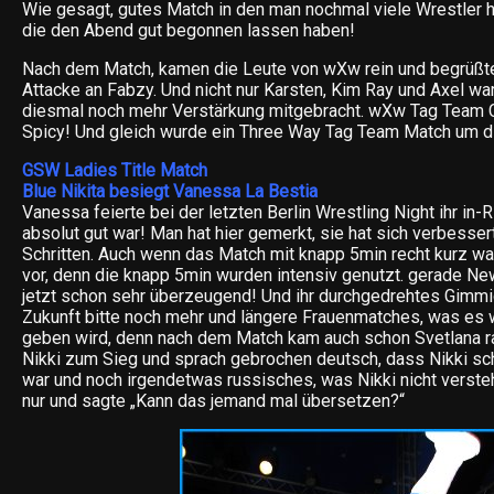
Wie gesagt, gutes Match in den man nochmal viele Wrestler 
die den Abend gut begonnen lassen haben!
Nach dem Match, kamen die Leute von wXw rein und begrüßte
Attacke an Fabzy. Und nicht nur Karsten, Kim Ray und Axel wa
diesmal noch mehr Verstärkung mitgebracht. wXw Tag Team
Spicy! Und gleich wurde ein Three Way Tag Team Match um di
GSW Ladies Title Match
Blue Nikita besiegt Vanessa La Bestia
Vanessa feierte bei der letzten Berlin Wrestling Night ihr in
absolut gut war! Man hat hier gemerkt, sie hat sich verbesser
Schritten. Auch wenn das Match mit knapp 5min recht kurz war
vor, denn die knapp 5min wurden intensiv genutzt. gerade N
jetzt schon sehr überzeugend! Und ihr durchgedrehtes Gimmick
Zukunft bitte noch mehr und längere Frauenmatches, was es 
geben wird, denn nach dem Match kam auch schon Svetlana ra
Nikki zum Sieg und sprach gebrochen deutsch, dass Nikki sch
war und noch irgendetwas russisches, was Nikki nicht versteh
nur und sagte „Kann das jemand mal übersetzen?“