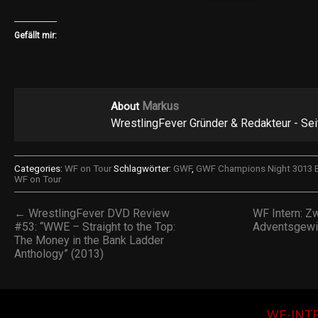
Gefällt mir:
Markus
About
WrestlingFever Gründer & Redakteur - Se
Categories:
WF on Tour
Schlagwörter:
GWF
,
GWF Champions Night 3013 Be
WF on Tour
← WrestlingFever DVD Review
WF Intern: Z
#53: “WWE – Straight to the Top:
Adventsgewi
The Money in the Bank Ladder
Anthology” (2013)
WF-INT