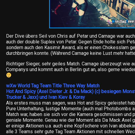
Der Dive übers Seil von Chris auf Petar und Carnage war auc
auch der double Suplex von Petar. Gegen Ende holte sich Peta
sondern auch den Kasimir Award, als er einen Chokesslam g
durchbringen konnte. (Während Carnage keine Lust mehr hatte 
Richtiger Sieger, sehr geiles Match. Carnage überzeugt wie a
Companys und kommt auch in Berlin gut an, also gerne wiede
wXw World Tag Team Title Three Way Match
Hot And Spicy (Axel Dieter Jr. & Da Mack) (c) besiegen Mons
Trucker & Jaxx) und Ivan Kiev & Koray
Als erstes muss man sagen, was Hot and Spicy geleistet habe
Pure Unterhaltung, lustige Momente (auch mal Photobombs al
Match war, haben sie sich vor die Kamera geschmissen und po
geniale Momente. Genau wie der Moment als Da Mack Axel g
er einige Aktionen u.a. auch eine Kopfschere von Ivan abbek
alle 3 Teams sehr gute Tag Team Aktionen mit schnellen Wec