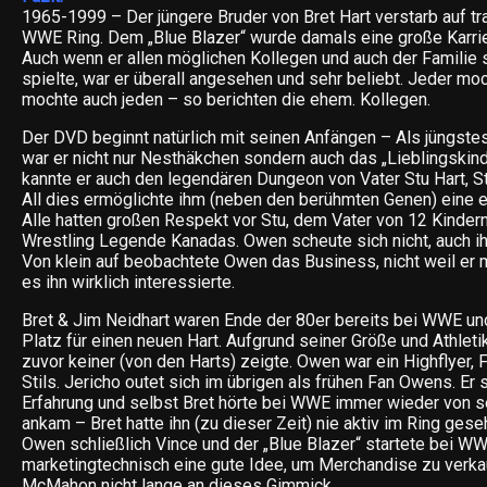
1965-1999 – Der jüngere Bruder von Bret Hart verstarb auf t
WWE Ring. Dem „Blue Blazer“ wurde damals eine große Karri
Auch wenn er allen möglichen Kollegen und auch der Familie s
spielte, war er überall angesehen und sehr beliebt. Jeder 
mochte auch jeden – so berichten die ehem. Kollegen.
Der DVD beginnt natürlich mit seinen Anfängen – Als jüngstes
war er nicht nur Nesthäkchen sondern auch das „Lieblingskind“ 
kannte er auch den legendären Dungeon von Vater Stu Hart, 
All dies ermöglichte ihm (neben den berühmten Genen) eine e
Alle hatten großen Respekt vor Stu, dem Vater von 12 Kinde
Wrestling Legende Kanadas. Owen scheute sich nicht, auch ih
Von klein auf beobachtete Owen das Business, nicht weil er 
es ihn wirklich interessierte.
Bret & Jim Neidhart waren Ende der 80er bereits bei WWE u
Platz für einen neuen Hart. Aufgrund seiner Größe und Athletik
zuvor keiner (von den Harts) zeigte. Owen war ein Highflyer,
Stils. Jericho outet sich im übrigen als frühen Fan Owens. Er
Erfahrung und selbst Bret hörte bei WWE immer wieder von s
ankam – Bret hatte ihn (zu dieser Zeit) nie aktiv im Ring ges
Owen schließlich Vince und der „Blue Blazer“ startete bei W
marketingtechnisch eine gute Idee, um Merchandise zu verka
McMahon nicht lange an dieses Gimmick.