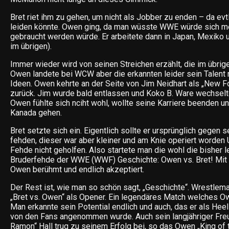
Bret riet ihm zu gehen, um nicht als Jobber zu enden – da evtl
leiden könnte. Owen ging, da man wüsste WWE würde sich m
gebraucht werden würde. Er arbeitete dann in Japan, Mexiko
im übrigen).
Immer wieder wird von seinen Streichen erzählt, die im übrige
Owen landete bei WCW aber die erkannten leider sein Talent n
Ideen. Owen kehrte an der Seite von Jim Neidhart als „New 
zurück. Jim wurde bald entlassen und Koko B. Ware wechselt
Owen fühlte sich nciht wohl, wollte seine Karriere beenden u
Kanada gehen.
Bret setzte sich ein. Eigentlich sollte er ursprünglich gegen 
fehden, dieser war aber kleiner und am Knie operiert worden
Fehde nicht geholfen. Also startete man die wohl die bisher 
Bruderfehde der WWE (WWF) Geschichte: Owen vs. Bret! Mit
Owen berühmt und endlich akzeptiert.
Der Rest ist, wie man so schön sagt, „Geschichte“. Wrestlema
„Bret vs. Owen“ als Opener. Ein legendäres Match welches O
Man erkannte sein Potential endlich und auch, das er als Hee
von den Fans angenommen wurde. Auch sein langjähriger Fre
Ramon“ Hall trug zu seinem Erfolg bei, so das Owen „King of t