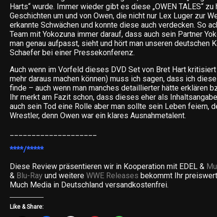
Harts“ wurde. Immer wieder gibt es diese „OWEN TALES“ zu 
Geschichten um und von Owen, die nicht nur Lex Luger zur We
erkannte Schwächen und konnte diese auch verdecken. So ach
Team mit Yokozuna immer darauf, dass auch sein Partner Yo
man genau aufpasst, sieht und hört man unseren deutschen 
Schaefer bei einer Pressekonferenz.
Auch wenn im Vorfeld dieses DVD Set von Bret Hart kritisier
mehr daraus machen können) muss ich sagen, dass ich dies
finde – auch wenn man manches detaillierter hätte erklären b
Ihr merkt am Fazit schon, dass dieses eher als Inhaltsangabe 
auch sein Tod eine Rolle aber man sollte sein Leben feiern,
Wrestler, denn Owen war ein klares Ausnahmetalent.
____________________
****/*****
Diese Review präsentieren wir in Kooperation mit EDEL &
Mu
&
Blu-Ray
und weitere
WWE Releases
bekommt Ihr preiswert
Much Media in Deutschland versandkostenfrei.
Like & Share: