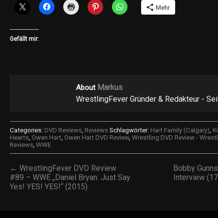
Mehr
Gefällt mir:
Markus
About
WrestlingFever Gründer & Redakteur - Se
Categories:
DVD Reviews
,
Reviews
Schlagwörter:
Hart Family (Calgary)
,
K
Hearts
,
Owen Hart
,
Owen Hart DVD Review
,
Wrestling DVD Review - Wrestl
Reviews
,
WWE
← WrestlingFever DVD Review
Bobby Gunns 
#89 – WWE „Daniel Bryan: Just Say
Interview (1
Yes! YES! YES!“ (2015)