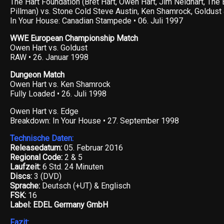
The Hart Foundation (Bret Hart, Owen Hart, Jim Neidhart, The B
Pillman) vs. Stone Cold Steve Austin, Ken Shamrock, Goldus
In Your House: Canadian Stampede • 06. Juli 1997
WWE European Championship Match
Owen Hart vs. Goldust
RAW • 26. Januar 1998
Dungeon Match
Owen Hart vs. Ken Shamrock
Fully Loaded • 26. Juli 1998
Owen Hart vs. Edge
Breakdown: In Your House • 27. September 1998
Technische Daten:
Releasedatum:
05. Februar 2016
Regional Code:
2 & 5
Laufzeit:
6 Std. 24 Minuten
Discs:
3 (DVD)
Sprache:
Deutsch (+UT) & Englisch
FSK:
16
Label: EDEL Germany GmbH
Fazit: