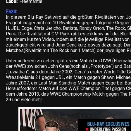
Label:
Freemantle
Fazit:
In diesem Blu-Ray Set wird auf die größten Rivalitäten von 
Es geht insgesamt um 10 Rivalitäten gegen folgende Gegner: 
H, JBL, Edge, Chris Jericho, Batista, Randy Orton, The Rock
Punk. Die Rivalität mit CM Punk gibt es exklusiv auf der Blu-
mit einem kurzen Video, indem auf die jeweilige Rivalität vo
zurückgeblickt wird und John Cena kurz etwas dazu sagt. Da
Matches(Rivalität mit The Rock nur 1 Match) der jeweiligen Riv
Unter anderem zu sehen gibt es ein Match bei OVW (Ehemali
der WWE) zwischen John Cena(noch als „Prototype“) und Bati
„Leviathan“) aus dem Jahre 2002, Cena´s erster World Title G
WrestleMania 21 gegen JBL, ein Match gegen Shawn Michae
Jahre 2007, ein Last Man Standing Match gegen Edge bei Ba
Herausforderer Match auf den WWE Champion Titel gegen C
dem Jahre 2013, das WWE Championship Match gegen The R
29 und viele mehr.