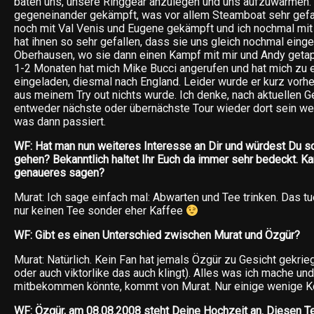
baten uns, unsere Ringgear anzulegen und uns aufzuwärmen.
gegeneinander gekämpft, was vor allem Steamboat sehr gefal
noch mit Val Venis und Eugene gekämpft und ich nochmal mit 
hat ihnen so sehr gefallen, dass sie uns gleich nochmal eing
Oberhausen, wo sie dann einen Kampf mit mir und Andy geta
1-2 Monaten hat mich Mike Bucci angerufen und hat mich zu e
eingeladen, diesmal nach England. Leider wurde er kurz vorh
aus meinem Try out nichts wurde. Ich denke, nach aktuellen G
entweder nächste oder übernächste Tour wieder dort sein w
was dann passiert.
WF: Hat man nun weiteres Interesse an Dir und würdest Du sof
gehen? Bekanntlich haltet Ihr Euch da immer sehr bedeckt. Ka
genaueres sagen?
Murat: Ich sage einfach mal: Abwarten und Tee trinken. Das tue
nur keinen Tee sonder eher Kaffee
WF: Gibt es einen Unterschied zwischen Murat und Özgür?
Murat: Natürlich. Kein Fan hat jemals Özgür zu Gesicht gekrie
oder auch viktorlike das auch klingt). Alles was ich mache un
mitbekommen könnte, kommt von Murat. Nur einige wenige K
WF: Özgür, am 08.08.2008 steht Deine Hochzeit an. Diesen T