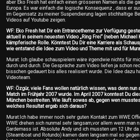
aber Eko Fresh hat einfach einen grösseren Namen als die g
Europa. Es war einfach die logische Konsequenz , dass er su
im Gegensatz zu meiner Suspendierung lagen stichhaltige Be
Videos auf Youtube zeigen.
WF: Eko Fresh hat Dir ein Entrancetheme zur Verfügung gestel
aktuell in seinem neuesten Video „Ring Frei“ (neben Michael 
kämpferische Rolle. Könntest Du Dir eine Karriere als Schaus
wie entstand die Idee zum Video und Theme mit und für Mur
Murat: Ich glaube schauspielern wäre irgendwie nichts für mic
durch und durch. Die Gespräche zum Video liefen ja schon rec
bisschen gedauert bis alles realisiert wurde. Die Idee dazu h
Videoteam.
WF: Özgür, viele Fans wollen natürlich wissen, was denn nun
Match im Frühjahr 2007 wurde. Im April 2007 konntest Du dies
München bestreiten. Wie läuft sowas ab, gegen wen musste
welches Resultat ergab sich daraus?
Murat:Ich habe immer noch sehr guten Kontakt zum WWE Offic
WWE drehen sich nunmal sehr langsam,vor allem wenn man n
Gardemass ist. Absolute Andy und ich mussten um 12 Uhr da s
(Steamboat und Rotundo) kamen dann langsam mal so gegen 1