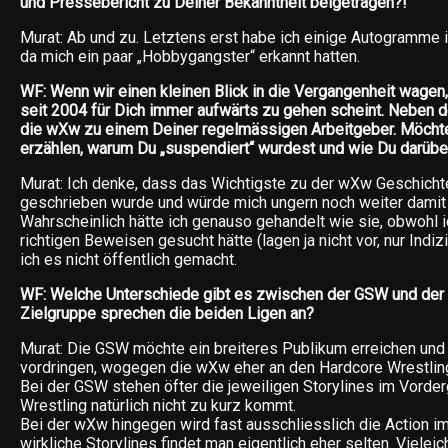
und Pressebericht zu Deiner Bekanntheit beigetragen?!
Murat: Ab und zu. Letztens erst habe ich einige Autogramme in
da mich ein paar „Hobbygangster“ erkannt hatten.
WF: Wenn wir einen kleinen Blick in die Vergangenheit wagen, 
seit 2004 für Dich immer aufwärts zu gehen scheint. Neben 
die wXw zu einem Deiner regelmässigen Arbeitgeber. Möchte
erzählen, warum Du „suspendiert“ wurdest und wie Du darübe
Murat: Ich denke, dass das Wichtigste zu der wXw Geschicht
geschrieben wurde und würde mich ungern noch weiter damit
Wahrscheinlich hätte ich genauso gehandelt wie sie, obwohl 
richtigen Beweisen gesucht hätte (lagen ja nicht vor, nur Indi
ich es nicht öffentlich gemacht.
WF: Welche Unterschiede gibt es zwischen der GSW und der
Zielgruppe sprechen die beiden Ligen an?
Murat: Die GSW möchte ein breiteres Publikum erreichen und
vordringen, wogegen die wXw eher an den Hardcore Wrestlingf
Bei der GSW stehen öfter die jeweiligen Storylines im Vorde
Wrestling natürlich nicht zu kurz kommt.
Bei der wXw hingegen wird fast ausschliesslich die Action i
wirkliche Storylines findet man eigentlich eher selten. Viel