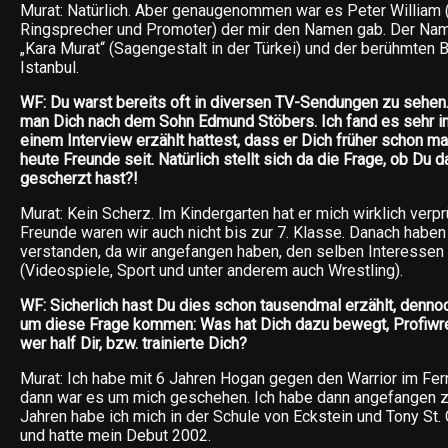
Murat: Natürlich. Aber genaugenommen war es Peter William 
Ringsprecher und Promoter) der mir den Namen gab. Der Name
„Kara Murat“ (Sagengestalt in der Türkei) und der berühmten 
Istanbul.
WF: Du warst bereits oft in diversen TV-Sendungen zu sehen
man Dich nach dem Sohn Edmund Stöbers. Ich fand es sehr int
einem Interview erzählt hattest, dass er Dich früher schon mal
heute Freunde seit. Natürlich stellt sich da die Frage, ob Du d
gescherzt hast?!
Murat: Kein Scherz. Im Kindergarten hat er mich wirklich verp
Freunde waren wir auch nicht bis zur 7. Klasse. Danach haben
verstanden, da wir angefangen haben, den selben Interesse
(Videospiele, Sport und unter anderem auch Wrestling).
WF: Sicherlich hast Du dies schon tausendmal erzählt, dennoc
um diese Frage kommen: Was hat Dich dazu bewegt, Profiwr
wer half Dir, bzw. trainierte Dich?
Murat: Ich habe mit 6 Jahren Hogan gegen den Warrior im F
dann war es um mich geschehen. Ich habe dann angefangen z
Jahren habe ich mich in der Schule von Eckstein und Tony St. 
und hatte mein Debut 2002.