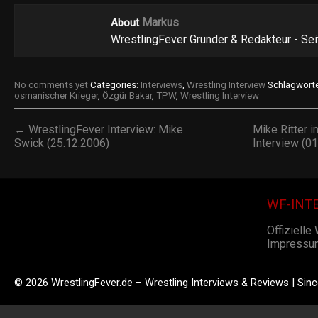
Markus
About
WrestlingFever Gründer & Redakteur - Se
No comments yet
Categories:
Interviews
,
Wrestling Interview
Schlagwörte
osmanischer Krieger
,
Özgür Bakar
,
TPW
,
Wrestling Interview
← WrestlingFever Interview: Mike
Mike Ritter 
Swick (25.12.2006)
Interview (0
WF-INT
Offizielle
Impressu
© 2026 WrestlingFever.de – Wrestling Interviews & Reviews | Sin