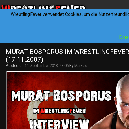
WrestlingFever verwendet Cookies, um die Nutzerfreundli
HOME
NEWS
INTERVIEWS
FEVERTALK
REV
Date
MURAT BOSPORUS IM WRESTLINGFEVER.
(17.11.2007)
Posted on
14. September 2013, 23:06
By
Markus