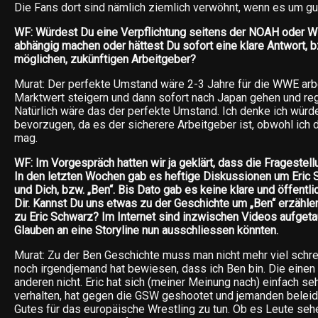
Die Fans dort sind nämlich ziemlich verwöhnt, wenn es um gu
WF: Würdest Du eine Verpflichtung seitens der NOAH oder
abhängig machen oder hättest Du sofort eine klare Antwort, b
möglichen, zukünftigen Arbeitgeber?
Murat: Der perfekte Umstand wäre 2-3 Jahre für die WWE arb
Marktwert steigern und dann sofort nach Japan gehen und regu
Natürlich wäre das der perfekte Umstand. Ich denke ich wür
bevorzugen, da es der sicherere Arbeitgeber ist, obwohl ich de
mag.
WF: Im Vorgespräch hatten wir ja geklärt, dass die Fragestellu
In den letzten Wochen gab es heftige Diskussionen um Eric 
und Dich, bzw. „Ben“. Bis Dato gab es keine klare und öffent
Dir. Kannst Du uns etwas zu der Geschichte um „Ben“ erzähle
zu Eric Schwarz? Im Internet sind inzwischen Videos aufgetau
Glauben an eine Storyline nun ausschliessen könnten.
Murat: Zu der Ben Geschichte muss man nicht mehr viel sch
noch irgendjemand hat bewiesen, dass ich Ben bin. Die einen 
anderen nicht. Eric hat sich (meiner Meinung nach) einfach se
verhalten, hat gegen die GSW geshootet und jemanden beleidi
Gutes für das europäische Wrestling zu tun. Ob es Leute sehe