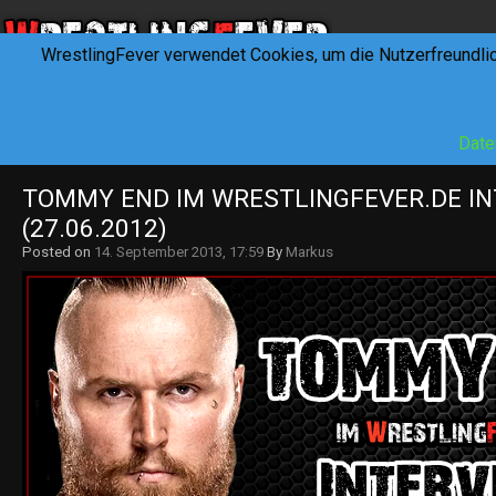
WrestlingFever verwendet Cookies, um die Nutzerfreundli
HOME
NEWS
INTERVIEWS
FEVERTALK
REV
Date
TOMMY END IM WRESTLINGFEVER.DE IN
(27.06.2012)
Posted on
14. September 2013, 17:59
By
Markus