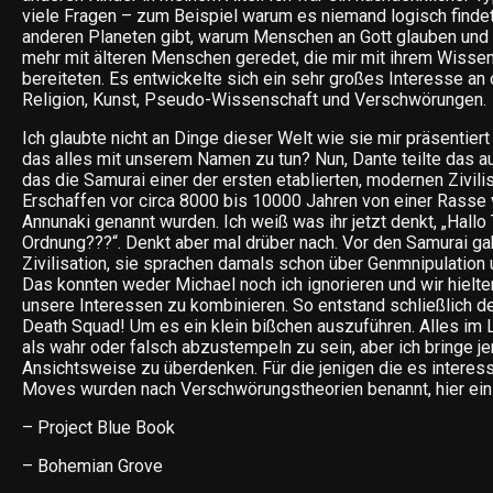
viele Fragen – zum Beispiel warum es niemand logisch finde
anderen Planeten gibt, warum Menschen an Gott glauben und 
mehr mit älteren Menschen geredet, die mir mit ihrem Wisse
bereiteten. Es entwickelte sich ein sehr großes Interesse an 
Religion, Kunst, Pseudo-Wissenschaft und Verschwörungen.
Ich glaubte nicht an Dinge dieser Welt wie sie mir präsentier
das alles mit unserem Namen zu tun? Nun, Dante teilte das 
das die Samurai einer der ersten etablierten, modernen Zivili
Erschaffen vor circa 8000 bis 10000 Jahren von einer Rasse
Annunaki genannt wurden. Ich weiß was ihr jetzt denkt, „Hallo
Ordnung???“. Denkt aber mal drüber nach. Vor den Samurai g
Zivilisation, sie sprachen damals schon über Genmnipulation
Das konnten weder Michael noch ich ignorieren und wir hielte
unsere Interessen zu kombinieren. So entstand schließlich 
Death Squad! Um es ein klein bißchen auszuführen. Alles im 
als wahr oder falsch abzustempeln zu sein, aber ich bringe 
Ansichtsweise zu überdenken. Für die jenigen die es interes
Moves wurden nach Verschwörungstheorien benannt, hier ein 
– Project Blue Book
– Bohemian Grove