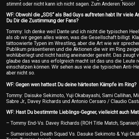
stimmt oder nicht kann ich nicht sagen. Zum Anderen: Nööö!
WF: Obwohl die „SDS“ als Bad Guys auftreten habt Ihr viele A
Du Dir die Zustimmung der Fans?
Tommy: Ich denke weil Dante und ich nicht die typischen Heel
als ob wir gegen alles wären, was die Gesellschaft billigt. Kla
tättoowierte Typen im Wrestling, aber die Art wie wir sprech
Publikum präsentieren und die Aktionen die wir im Ring zeige
wohlüberlegt und nicht hastig aneinander gereiht. Das zeugt vo
glaube das was uns erfolgreich macht ist das uns die Leute re
einschätzen können. Wir sehen aus wie die typischen Anti-
aber nicht so.
WF: Gegen wen hattest Du deine härtesten Kämpfe im Ring?
Tommy: Daisuke Sekimoto, Yuji Okabayashi, Sami Callihan, M
Sabre Jr., Davey Richards und Antonio Cersaro / Claudio Cast
WF: Hast Du bestimmte Lieblings-Gegner, vielleicht auch Ma
– Tommy End-Vs. Davey Richards (ROH Title Match, Spanien)
– Sumerischen Death Squad Vs. Dasuke Sekimoto & Yuji Okab