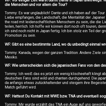
WF: Vor einiger Zeit warst dumit Dante in Japan unetrwegs. Wi
die Menschen und vor allem die Tour?
Tommy: Es war unglaublich! Dante und ich haben auf der Tour 
Liebe empfangen, die Landschaft, die Mentalität der Japaner 
the road mit leidenschaftlichen Menschem zu sein, die die L
teilen, herrlich. Ich hoffe wir können dort noch oft touren, de
ich sind noch nicht in Japan fertig. Ich bin stolz ein Teil der 
Promotion zu sein.
WF: Gibt es eine bestimmte Land, wo du unbedingt einmal w
Tommy: Kanada, wegen der ganzen Tradition. Andere Ziele s
Mexiko.
WF: Wie unterscheiden sich die japanischen Fans von den d
Tommy: Ich weiß das es jetzt ein wenig klischeehaft klingt ab
deutschen Fans sind wild und chanten durchgehend. Die japa
da anfangs etwas zutückhaltender und steigern ihre Begeister
Match geführt wird.
WF: Hattest Du Kontakt mit WWE bzw. TNA und eventuell sog
Tommy: Mir wurde erzählt das TNA ein Auge auf uns geworfen