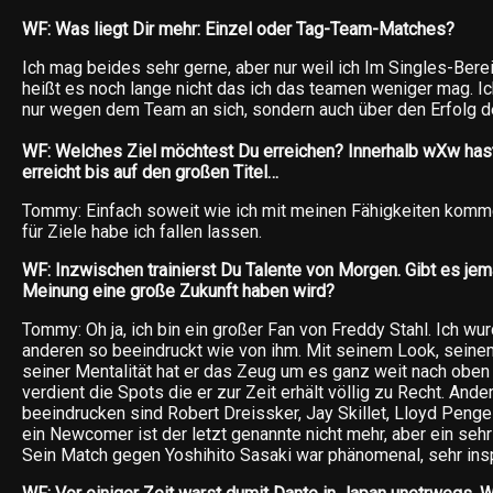
WF: Was liegt Dir mehr: Einzel oder Tag-Team-Matches?
Ich mag beides sehr gerne, aber nur weil ich Im Singles-Ber
heißt es noch lange nicht das ich das teamen weniger mag. Ich 
nur wegen dem Team an sich, sondern auch über den Erfolg de
WF: Welches Ziel möchtest Du erreichen? Innerhalb wXw hast 
erreicht bis auf den großen Titel…
Tommy: Einfach soweit wie ich mit meinen Fähigkeiten komm
für Ziele habe ich fallen lassen.
WF: Inzwischen trainierst Du Talente von Morgen. Gibt es je
Meinung eine große Zukunft haben wird?
Tommy: Oh ja, ich bin ein großer Fan von Freddy Stahl. Ich w
anderen so beeindruckt wie von ihm. Mit seinem Look, sein
seiner Mentalität hat er das Zeug um es ganz weit nach oben 
verdient die Spots die er zur Zeit erhält völlig zu Recht. And
beeindrucken sind Robert Dreissker, Jay Skillet, Lloyd Penge
ein Newcomer ist der letzt genannte nicht mehr, aber ein sehr
Sein Match gegen Yoshihito Sasaki war phänomenal, sehr insp