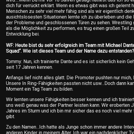
dich für verrückt erklärt. Wenn es etwas gibt was ich gelernt 
Menschen zu sehr viel mehr fähig sind als wir eigentlich den
ausichtslosesten Situationen lernte ich zu überleben und die 
der Probleme und geschlossenen Türen zu sehen. Wrestling 
als die Möglichkeit zu performen, es trug einen großen Teil 
Entwicklung bei.
WF: Heute bist du sehr erfolgreich im Team mit Michael Dant
Squad“. Wie ist dieses Team und der Name dazu entstanden
Tommy: Nun, ich trainierte Dante und es ist sicherlich kein G
seit 17 Jahren kennen.
Anfangs lief nicht alles glatt. Die Promoter pushten nur mich, 
Unsere In Ring-Fähigkeiten passten nicht usw…Doch dann kam
Moment ein Tag Team zu bilden.
Wir lernten unsere Fähigkeiten besser kennen und ich trainier
uns weiß genau was der Partner leisten kann. Wir eroberten J
Jahres im Sturm und ich bin mir sicher das es noch viel mehr 
gibt.
Zu den Namen…Ich hatte als Junge schon immer andere Inter
anderen Kinder in meinem Alter. Ich war ein nachdenklicher Typ