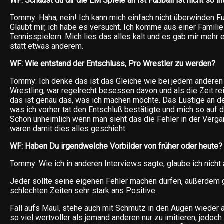
WF: Schaust du dir die EM Spiele an ist Fußball ist nicht so i
Tommy: Haha, nein! Ich kann mich einfach nicht überwinden Fu
Glaubt mir, ich habe es versucht. Ich komme aus einer Familie
Tennisspielern. Mich lies das alles kalt und es gab mir mehr 
statt etwas anderem.
WF: Wie entstand der Entschluss, Pro Wrestler zu werden?
Tommy: Ich denke das ist das Gleiche wie bei jedem anderen 
Wrestling, war regelrecht besessen davon und als die Zeit re
das ist genau das, was ich machen möchte. Das Lustige an der
was ich vorher tat den Entschluß bestätigte und mich so auf 
Schon unheimlich wenn man sieht das die Fehler in der Verga
waren damit dies alles geschieht.
WF: Haben Du irgendwelche Vorbilder von früher oder heute?
Tommy: Wie ich in anderen Interviews sagte, glaube ich nicht 
Jeder sollte seine eigenen Fehler machen dürfen, außerdem 
schlechten Zeiten sehr stark ans Positive.
Fall aufs Maul, stehe auch mit Schmutz in den Augen wieder 
so viel wertvoller als jemand anderen nur zu imitieren, jedoc