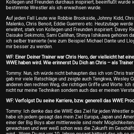
Kollegen und Freunden durchaus inspiriert, beeinflußt wurde i
bestimmte Wrestler als ich erwachsen wurde.
Auf jeden Fall Leute wie Robbie Brookside, Johnny Kidd, Chri
Malenko, Chris Benoit, Eddie Guerrero etc. Heutzutage werde 
erwähnt, stark von Kollegen und Freunden inspiriert. Davey Ri
Daisuke Sekimoto, Sami Callihan, Shinya Ishikawa gehören da
ich selber trainierte (wie zum Beispiel Michael Dante und Llo
mir besser zu werden.
WF: Einer Deiner Trainer war Chris Hero, der vielleicht hat ein
WWE haben wird. Wie erinnerst Du Dich an Chris – als Traine
Tommy: Nun, ich würde nicht behaupten das ich von Chris train
gab mir viele Ratschläge und zeigte auch Tengkwa, Wesley C
anderen den rechten Weg, die richtigen Griffe und Worte. Ich s
nicht nur meine Techniken sondern auch das er meinen Versta
WF: Verfolgst Du seine Karriere, bzw. generell das WWE Prod
Tommy: Ich denke das die WWE das Ziel für jeden Wrestler se
habe ich jedem gesagt das mein Ziel Europa, Japan und Amerik
einer der Big Boys aber mittlerweile sind mehr Möglichkeiten
gewachsen und wer weiß schon was die Zukunft im Geschäft
wird….Wenn Du mir vor 10 Jahren gesagt hättest das ich so erf