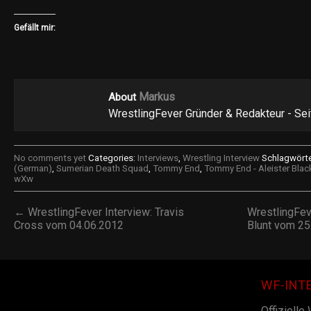
Gefällt mir:
Markus
About
WrestlingFever Gründer & Redakteur - Se
No comments yet
Categories:
Interviews
,
Wrestling Interview
Schlagwörte
(German)
,
Sumerian Death Squad
,
Tommy End
,
Tommy End - Aleister Blac
wXw
← WrestlingFever Interview: Travis
WrestlingFev
Cross vom 04.06.2012
Blunt vom 2
WF-INT
Offizielle