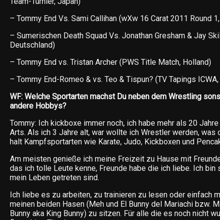
Team-Turnier, Japan)
– Tommy End Vs. Sami Callihan (wXw 16 Carat 2011 Round 1,
– Sumerischen Death Squad Vs. Jonathan Gresham & Jay Skil
Deutschland)
– Tommy End vs. Tristan Archer (PWS Title Match, Holland)
– Tommy End-Romeo & vs. Teo & Tispun? (TV Tapings ICWA, 
WF: Welche Sportarten machst Du neben dem Wrestling sonst
andere Hobbys?
Tommy: Ich kickboxe immer noch, ich habe mehr als 20 Jahre E
Arts. Als ich 3 Jahre alt, war wollte ich Wrestler werden, w
halt Kampfsportarten wie Karate, Judo, Kickboxen und Pencak 
Am meisten genieße ich meine Freizeit zu Hause mit Freunden
das ich tolle Leute kenne, Freunde habe die ich liebe. Ich bin
mein Leben getreten sind.
Ich liebe es zu arbeiten, zu trainieren zu lesen oder einfach m
meinen beiden Hasen (Meh und El Bunny del Mariachi bzw. M
Bunny aka King Bunny) zu sitzen. Für alle die es noch nicht wuß