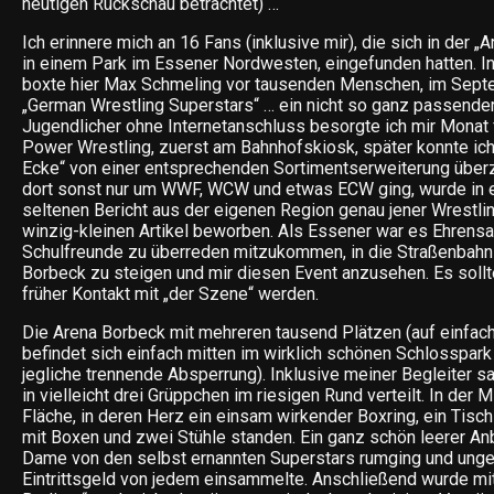
heutigen Rückschau betrachtet) …
Ich erinnere mich an 16 Fans (inklusive mir), die sich in der „
in einem Park im Essener Nordwesten, eingefunden hatten. I
boxte hier Max Schmeling vor tausenden Menschen, im Sept
„German Wrestling Superstars“ … ein nicht so ganz passende
Jugendlicher ohne Internetanschluss besorgte ich mir Monat f
Power Wrestling, zuerst am Bahnhofskiosk, später konnte ic
Ecke“ von einer entsprechenden Sortimentserweiterung übe
dort sonst nur um WWF, WCW und etwas ECW ging, wurde in
seltenen Bericht aus der eigenen Region genau jener Wrestli
winzig-kleinen Artikel beworben. Als Essener war es Ehrensa
Schulfreunde zu überreden mitzukommen, in die Straßenbahn
Borbeck zu steigen und mir diesen Event anzusehen. Es sollte
früher Kontakt mit „der Szene“ werden.
Die Arena Borbeck mit mehreren tausend Plätzen (auf einfach
befindet sich einfach mitten im wirklich schönen Schlosspark
jegliche trennende Absperrung). Inklusive meiner Begleiter s
in vielleicht drei Grüppchen im riesigen Rund verteilt. In der M
Fläche, in deren Herz ein einsam wirkender Boxring, ein Tisc
mit Boxen und zwei Stühle standen. Ein ganz schön leerer Anb
Dame von den selbst ernannten Superstars rumging und unge
Eintrittsgeld von jedem einsammelte. Anschließend wurde mitg