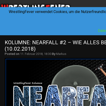
WrestlingFever verwendet Cookies, um die Nutzerfreundli
HOME
NEWS
INTERVIEWS
FEVERTALK
REV
Date
KOLUMNE: NEARFALL #2 – WIE ALLES B
(10.02.2018)
Posted on
11. Februar 2018, 18:30
By
Markus