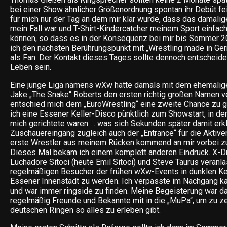
bei einer Show ähnlicher Größenordnung spontan ihr Debüt fe
für mich nur der Tag an dem mir klar wurde, dass das damalige
mein Fall war und T-Shirt-Kindercatcher meinem Sport einfac
können, so dass es in der Konsequenz bei mir bis Sommer 20
ich den nächsten Berührungspunkt mit „Wrestling made in Ger
als Fan. Der Kontakt dieses Tages sollte dennoch entscheide
Leben sein.
Eine junge Liga namens wXw hatte damals mit dem ehemali
Jake „The Snake“ Roberts den ersten richtig großen Namen ver
entschied mich dem „EuroWrestling“ eine zweite Chance zu g
ich eine Essener Keller-Disco pünktlich zum Showstart, in der 
mich gerichtete waren … was sich Sekunden später damit erkl
Zuschauereingang zugleich auch der „Entrance“ für die Aktive
erste Wrestler aus meinem Rücken kommend an mir vorbei zu
Dieses Mal bekam ich einem komplett anderen Eindruck. X-D
Luchadore Sitoci (heute Emil Sitoci) und Steve Taurus veran
regelmäßigen Besucher der frühen wXw-Events in dunklen Kel
Essener Innenstadt zu werden. Ich verpasste im Nachgang
und war immer ringside zu finden. Meine Begeisterung war da
regelmäßig Freunde und Bekannte mit in die „MuPa“, um zu z
deutschen Ringen so alles zu erleben gibt.