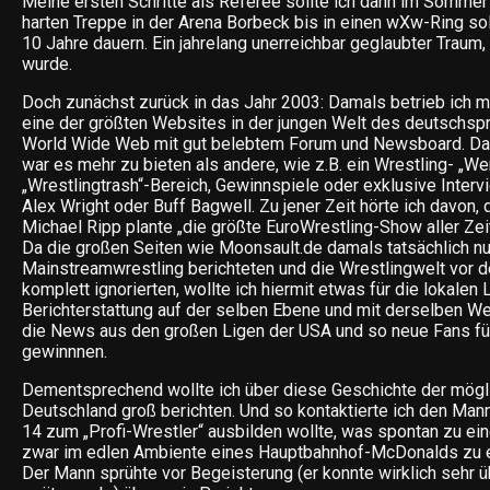
Meine ersten Schritte als Referee sollte ich dann im Somme
harten Treppe in der Arena Borbeck bis in einen wXw-Ring so
10 Jahre dauern. Ein jahrelang unerreichbar geglaubter Traum
wurde.
Doch zunächst zurück in das Jahr 2003: Damals betrieb ich mi
eine der größten Websites in der jungen Welt des deutschsp
World Wide Web mit gut belebtem Forum und Newsboard. Da
war es mehr zu bieten als andere, wie z.B. ein Wrestling- „Wer 
„Wrestlingtrash“-Bereich, Gewinnspiele oder exklusive Inter
Alex Wright oder Buff Bagwell. Zu jener Zeit hörte ich davon,
Michael Ripp plante „die größte EuroWrestling-Show aller Zeit
Da die großen Seiten wie Moonsault.de damals tatsächlich nu
Mainstreamwrestling berichteten und die Wrestlingwelt vor d
komplett ignorierten, wollte ich hiermit etwas für die lokalen 
Berichterstattung auf der selben Ebene und mit derselben Wert
die News aus den großen Ligen der USA und so neue Fans f
gewinnnen.
Dementsprechend wollte ich über diese Geschichte der mög
Deutschland groß berichten. Und so kontaktierte ich den Mann
14 zum „Profi-Wrestler“ ausbilden wollte, was spontan zu ein
zwar im edlen Ambiente eines Hauptbahnhof-McDonalds zu
Der Mann sprühte vor Begeisterung (er konnte wirklich sehr 