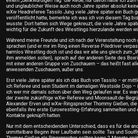
einem „denkwürdigen Tag“ die Rede, nur davon hatte ich zum
und unglaublicher Weise auch noch Jahre später absolut keine
wXw Headreferee Tassilo Jung viele Jahre später ein Buch 
veröffentlicht hatte, bemerkte ich was ich von diesem Tag bis
wusste: Dort hatten sich Wege gekreuzt, die viele Jahre spä
wichtig für die Zukunft des Wrestlings hierzulande werden w
Während meine Freunde und ich nach der Veranstaltung noch 
sprachen (und er mir im Ring einen Reverse Piledriver verpa
harmlos Wrestling doch ist und das wir alle uns gleich zum „W
ihm anmelden sollen), sprach auf der anderen Seite des Box
mit einer anderen Gruppe von Zuschauern – das heißt fast al
anwesenden Zuschauern, außer uns.
Erst viele Jahre später als ich das Buch von Tassilo – er mit
ich Referee und sein Student im damaligen Westside Dojo – in
ich wer mir damals schon über den Weg gelaufen war. Es war
der zweite zukünftige wXw-Referee und Moonsault.de-Begrün
Alexander Erven und wXw-Ringsprecher Thommy Gießen, die
ebenfalls ihre erste Eurowrestling-Erfahrung sammelten und
Kontakte geknüpft hatten.
Nur mit dem entscheidenden Unterschied, dass es für die and
unmittelbare Beginn ihrer Laufbahn sein sollte: Tas und Soulf
Thomas Gießen als Ringsprecher sollten keine 2 Monate spät