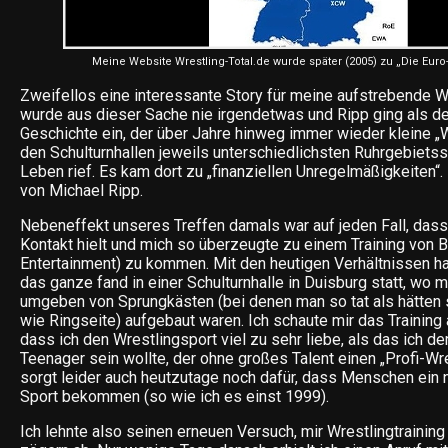
Meine Website Wrestling-Total.de wurde später (2005) zu „Die Euro-
Zweifellos eine interessante Story für meine aufstrebende W
wurde aus dieser Sache nie irgendetwas und Ripp ging als der
Geschichte ein, der über Jahre hinweg immer wieder kleine „W
den Schulturnhallen jeweils unterschiedlichsten Ruhrgebietss
Leben rief. Es kam dort zu „finanziellen Unregelmäßigkeiten“.
von Michael Ripp.
Nebeneffekt unseres Treffen damals war auf jeden Fall, dass
Kontakt hielt und mich so überzeugte zu einem Training von 
Entertainment) zu kommen. Mit den heutigen Verhältnissen hat
das ganze fand in einer Schulturnhalle in Duisburg statt, wo 
umgeben von Sprungkästen (bei denen man so tat als hätten 
wie Ringseite) aufgebaut waren. Ich schaute mir das Training a
dass ich den Wrestlingsport viel zu sehr liebe, als das ich d
Teenager sein wollte, der ohne großes Talent einen „Profi-Wr
sorgt leider auch heutzutage noch dafür, dass Menschen ein 
Sport bekommen (so wie ich es einst 1999).
Ich lehnte also seinen erneuen Versuch, mir Wrestlingtraining