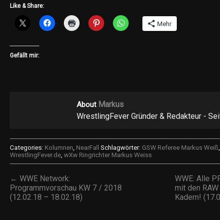
Like & Share:
Mehr
Gefällt mir:
Markus
About
WrestlingFever Gründer & Redakteur - Se
Categories:
Kolumnen
,
NearFall
Schlagwörter:
GSW Referee Markus Weiß
WrestlingFever.de
,
wXw Ringrichter Markus Weiss
← WWE Network:
WWE: Alle P
Programmvorschau KW 7 / 2018
mit den RA
(12.02.18 – 18.02.18)
Kadern! (17.