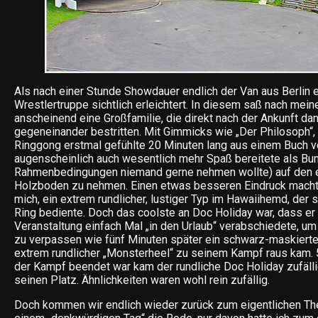
Als nach einer Stunde Showdauer endlich der Van aus Berlin e
Wrestlertruppe sichtlich erleichtert. In diesem saß nach mei
anscheinend eine Großfamilie, die direkt nach der Ankunft da
gegeneinander bestritten. Mit Gimmicks wie „Der Philosoph“,
Ringgong erstmal gefühlte 20 Minuten lang aus einem Buch v
augenscheinlich auch wesentlich mehr Spaß bereitete als Bu
Rahmenbedingungen niemand gerne nehmen wollte) auf den 
Holzboden zu nehmen. Einen etwas besseren Eindruck macht
mich, ein extrem rundlicher, lustiger Typ im Hawaiihemd, der
Ring bediente. Doch das coolste an Doc Holiday war, dass er
Veranstaltung einfach Mal „in den Urlaub“ verabschiedete, um 
zu verpassen wie fünf Minuten später ein schwarz-maskiert
extrem rundlicher „Monsterheel“ zu seinem Kampf raus kam.
der Kampf beendet war kam der rundliche Doc Holiday zufälli
seinen Platz. Ähnlichkeiten waren wohl rein zufällig.
Doch kommen wir endlich wieder zurück zum eigentlichen Th