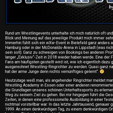
Rund um Wrestlingevents unterhalte ich mich natürlich oft un
Blick und Meinung auf das jeweilige Produkt mich immer sehr 
Immerhin fühlt sich ein wXw-Event in Bielefeld ganz anders an
Hamburg oder in der McDonalds-Arena in Lippstadt (was nic
sein soll). Ganz zu schweigen von Bookings bei anderen Prom
langer „Exklusiv“-Zeit in 2018 wieder haben werde. Eine der F
Fans am häufigsten gestellt wird ist, wie ich eigentlich daz
ausgerechnet Wrestling-Ringrichter zu werden. Quasi ganz 
hat der arme Junge denn nichts vernünftiges gelernt“.
Heutzutage weiß man, als angehender Ringrichter meldet man
Wrestling Academy in Essen oder einer anderen renommierte
die Grundlagen unseres schönen Unterhaltssports zu erlerne
Weg zu seinem Ziel zu gehen. Bei mir hingegen führt die Gesc
Zeiten, in denen eine professionelle Ausbildung in einer fest
nichtmal vorstellbar war: In das letzte Jahrtausend, genauer 
1999. An einen denkwürdigen Tag, zu einem denkwürdigen Or