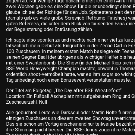
zögern ab. Nur wenige Tage danach erhielt ich einen Anruf mit 
zwei Wochen gäbe es eine Show, für die er unbedingt einen R
glaube ich sei der Richtige für den Job. Spätestens seit de
(damals gab es viele große Screwjob-Refbump-Finishes) war 
guten Referees, die unter dem Blick von tausenden Fans ein
der Begeisterung oder Entrüstung zählen.
Ich sagte also spontan zu und machte nach einer viel zu kur
tatsächlich mein Debüt als Ringrichter in der Zeche Carl in E
100 Zuschauern. In meinem ersten Match besiegte ein Teena
seinen Gegner Baal (der übrigens als wichtiger Helfer bis he
mit einer Swantonbomb. Die Show (in der Michael Ripp sich m
BSE World Heavyweight Champion machte, obwohl in Thomas 
ordentlich shoot-vermöbelt hatte, war es ihm sogar so wichti
Tag unbedingt noch einen Bonusevent veranstalten musste.
Der Titel am Folgetag: „The Day after BSE Wrestlefest“.
Location: Ein Fußball Ascheplatz mit aufgebautem Ring und Gr
Zuschauerzahl: Null
Alle gebuchten Leute wie Darksoul oder Martin Nolte fuhren 
einzigen Zuschauers an diesem zweiten Showtag unverrichte
Das sie schon am Vortag anscheinend nur teilweise bezahlt
ihre Stimmung nicht besser. Die BSE-Jungs zogen ihre Matc