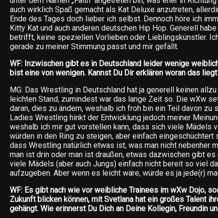
unter dem Namen „Faith“ angetreten bin, was eher in Richtung 
auch wirklich Spaß gemacht als Kat Deluxe anzutreten, allerd
Ende des Tages doch lieber ich selbst. Dennoch höre ich im
Kitty Kat und auch anderen deutschen Hip Hop. Generell habe
betrifft, keine speziellen Vorlieben oder Lieblingskünstler. Ic
gerade zu meiner Stimmung passt und mir gefällt.
WF: Inzwischen gibt es in Deutschland leider wenige weiblic
bist eine von wenigen. Kannst Du Dir erklären woran das liegt
MG: Das Wrestling in Deutschland hat ja generell keinen allzu
leichten Stand, zumindest war das lange Zeit so. Die wXw s
daran, dies zu ändern, weshalb ich froh bin ein Teil davon zu 
Ladies Wrestling hinkt der Entwicklung jedoch meiner Meinung
weshalb ich mir gut vorstellen kann, dass sich viele Mädels v
würden in den Ring zu steigen, aber einfach eingeschüchtert si
dass Wrestling natürlich etwas ist, was man nicht nebenher 
man ist drin oder man ist draußen, etwas dazwischen gibt es ni
viele Mädels (aber auch Jungs) einfach nicht bereit so viel d
aufzugeben. Aber wenn es leicht wäre, würde es ja jede(r) ma
WF: Es gibt nach wie vor weibliche Trainees im wXw Dojo, sod
Zukunft blicken können, mit Svetlana hat ein großes Talent ihr
gehängt. Wie erinnerst Du Dich an Deine Kollegin, Freundin und