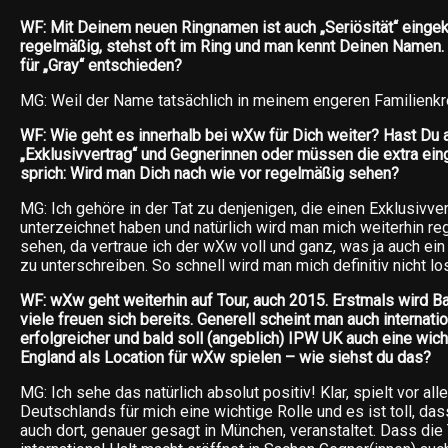
WF: Mit Deinem neuen Ringnamen ist auch „Seriösität“ eingeke
regelmäßig, stehst oft im Ring und man kennt Deinen Namen.
für „Gray“ entschieden?
MG: Weil der Name tatsächlich in meinem engeren Familienk
WF: Wie geht es innerhalb bei wXw für Dich weiter? Hast Du 
„Exklusivvertrag“ und Gegnerinnen oder müssen die extra ei
sprich: Wird man Dich nach wie vor regelmäßig sehen?
MG: Ich gehöre in der Tat zu denjenigen, die einen Exklusivve
unterzeichnet haben und natürlich wird man mich weiterhin r
sehen, da vertraue ich der wXw voll und ganz, was ja auch ei
zu unterschreiben. So schnell wird man mich definitiv nicht lo
WF: wXw geht weiterhin auf Tour, auch 2015. Erstmals wird Ba
viele freuen sich bereits. Generell scheint man auch internati
erfolgreicher und bald soll (angeblich) IPW UK auch eine wich
England als Location für wXw spielen – wie siehst du das?
MG: Ich sehe das natürlich absolut positiv! Klar, spielt vor al
Deutschlands für mich eine wichtige Rolle und es ist toll, da
auch dort, genauer gesagt in München, veranstaltet. Dass die