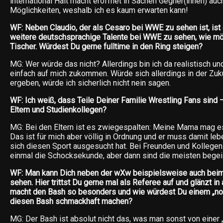
international Halt macht eröffnet in Sachen Gegner(innen) auc
Möglichkeiten, weshalb ich es kaum erwarten kann!
WF: Neben Claudio, der als Cesaro bei WWE zu sehen ist, ist
weitere deutschsprachige Talente bei WWE zu sehen, wie mö
Tischer. Würdest Du gerne fulltime in den Ring steigen?
MG: Wer würde das nicht? Allerdings bin ich da realistisch un
einfach auf mich zukommen. Würde sich allerdings in der Zuk
ergeben, würde ich sicherlich nicht nein sagen.
WF: Ich weiß, dass Teile Deiner Familie Wrestling Fans sind 
Eltern und Studienkollegen?
MG: Bei den Eltern ist es zwiegespalten: Meine Mama mag es
Das ist für mich aber völlig in Ordnung und er muss damit leb
sich diesen Sport ausgesucht hat. Bei Freunden und Kollege
einmal die Schocksekunde, aber dann sind die meisten begeist
WF: Man kann Dich neben der wXw beispielsweise auch beim
sehen. Hier trittst Du gerne mal als Referee auf und glänzt i
macht den Bash so besonders und wie würdest Du einem „no
diesen Bash schmackhaft machen?
MG: Der Bash ist absolut nicht das, was man sonst von einer 