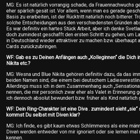
MG: Es ist natürlich vorrangig schade, da Frauennachwuchs g
eher spärlich gesät ist. Vor allem, wenn man es gerade gescha
Basis zu erarbeiten, ist der Rücktritt natürlich noch bitterer. 
solche Entscheidungen aus den verschiedensten Gründen abs
Es war definitiv ein hartes Stück Arbeit, aber ich denke Svetl
doch zumindest geschafft den ersten Schritt zu gehen, um L
in Deutschland wieder attraktiver zu machen bzw. überhaupt 
Cards zurückzubringen.
WF: Gab es zu Deinen Anfängen auch „Kolleginnen“ die Dich i
Nikita etc.?
MG: Wesna und Blue Nikita gehören definitiv dazu, da das im
beiden Namen sind, die einem bei deutschem Ladieswrestlin
Allerdings muss ich in dem Zusammenhang auch „Sensational
nennen, die mir persönlich zwar eher als Valet in Erinnerung g
ich dennoch absolut bewundert bzw. früher als Kind natürlich
WF: Dein Ring-Charakter ist eine Diva . zumindest sieht „sie“
kommst Du selbst mit Diven klar?
MG: Ich finde, es gibt kaum etwas Schlimmeres als eine männ
Diven werden entweder von mir ignoriert oder sie lernen mal
kennen.