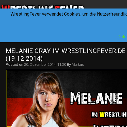
WrestlingFever verwendet Cookies, um die Nutzerfreundli
HOME
NEWS
INTERVIEWS
FEVERTALK
REV
Date
MELANIE GRAY IM WRESTLINGFEVER.DE 
(19.12.2014)
Posted on
20. Dezember 2014, 11:30
By
Markus