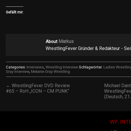
Gefällt mir:
Markus
About
WrestlingFever Gründer & Redakteur - Se
Categories:
Interviews
,
Wrestling Interview
Schlagwörter:
Ladies Wrestlin
Gray Interview
,
Melanie Gray Wrestling
← WrestlingFever DVD Review
Michael Dant
#65 – RoH „ICON – CM PUNK“
WrestlingFev
(Deutsch, 21
WF-INT