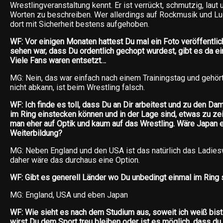
Wrestlingveranstaltung kennt. Er ist verrückt, schmutzig, laut 
Worten zu beschreiben. Wer allerdings auf Rockmusik und Luch
dort mit Sicherheit bestens aufgehoben.
WF: Vor einigen Monaten hattest Du mal ein Foto veröffentlich
sehen war, dass Du ordentlich gechopt wurdest, gibt es da e
Viele Fans waren entsetzt…
MG: Nein, das war einfach nach einem Trainingstag und gehö
nicht abkann, ist beim Wrestling falsch.
WF: Ich finde es toll, dass Du an Dir arbeitest und zu den Da
im Ring einstecken können und in der Lage sind, etwas zu z
man eher auf Optik und kaum auf das Wrestling. Wäre Japan ei
Weiterbildung?
MG: Neben England und den USA ist das natürlich das Ladies
daher wäre das durchaus eine Option.
WF: Gibt es generell Länder wo Du unbedingt einmal im Ring
MG: England, USA und eben Japan
WF: Wie sieht es nach dem Studium aus, soweit ich weiß bist
wirst Du dem Sport treu bleiben oder ist es möglich, dass d