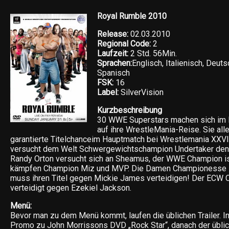
Royal Rumble 2010
Release:
02.03.2010
Regional Code:
2
Laufzeit:
2 Std. 56Min.
Sprachen:
Englisch, Italienisch, Deut
Spanisch
FSK:
16
Label:
SilverVision
Kurzbeschreibung
30 WWE Superstars machen sich im
auf ihre WrestleMania-Reise. Sie al
garantierte Titelchanceim Hauptmatch bei Wrestlemania XXVI
versucht dem Welt Schwergewichtschampion Undertaker den
Randy Orton versucht sich an Sheamus, der WWE Champion is
kämpfen Champion Miz und MVP. Die Damen Championesse 
muss ihren Titel gegen Mickie James verteidigen! Der ECW 
verteidigt gegen Ezekiel Jackson.
Menü:
Bevor man zu dem Menü kommt, laufen die üblichen Trailer. In
Promo zu John Morrissons DVD „Rock Star“, danach der übliche