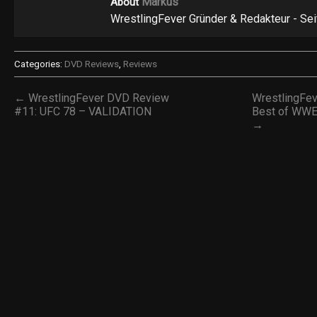
Markus
About
WrestlingFever Gründer & Redakteur - Se
Categories:
DVD Reviews
,
Reviews
← WrestlingFever DVD Review
WrestlingFe
#11: UFC 78 – VALIDATION
Best of WWE
→