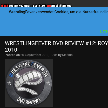
WrestlingFever verwendet Cookies, um die Nutzerfreundli
HOME
NEWS
INTERVIEWS
FEVERTALK
REV
Date
WRESTLINGFEVER DVD REVIEW #12: ROY
2010
Posted on
26. September 2013, 19:06
By
Markus