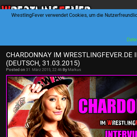
WrestlingFever verwendet Cookies, um die Nutzerfreundli
HOME
NEWS
INTERVIEWS
FEVERTALK
REV
Date
CHARDONNAY IM WRESTLINGFEVER.DE I
(DEUTSCH, 31.03.2015)
Posted on
31. März 2015, 22:46
By
Markus