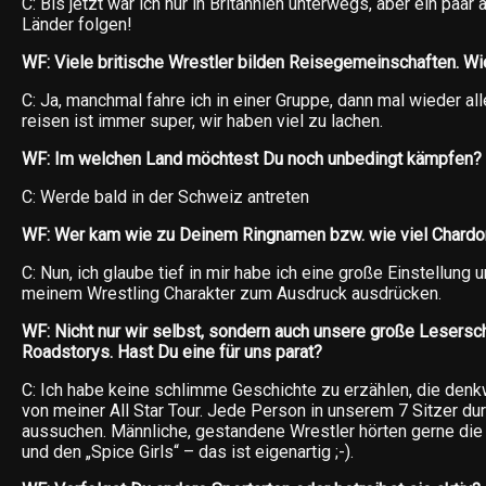
C: Bis jetzt war ich nur in Britannien unterwegs, aber ein paa
Länder folgen!
WF: Viele britische Wrestler bilden Reisegemeinschaften. Wi
C: Ja, manchmal fahre ich in einer Gruppe, dann mal wieder all
reisen ist immer super, wir haben viel zu lachen.
WF: Im welchen Land möchtest Du noch unbedingt kämpfen?
C: Werde bald in der Schweiz antreten
WF: Wer kam wie zu Deinem Ringnamen bzw. wie viel Chardon
C: Nun, ich glaube tief in mir habe ich eine große Einstellung 
meinem Wrestling Charakter zum Ausdruck ausdrücken.
WF: Nicht nur wir selbst, sondern auch unsere große Lesersch
Roadstorys. Hast Du eine für uns parat?
C: Ich habe keine schlimme Geschichte zu erzählen, die denk
von meiner All Star Tour. Jede Person in unserem 7 Sitzer dur
aussuchen. Männliche, gestandene Wrestler hörten gerne die 
und den „Spice Girls“ – das ist eigenartig ;-).