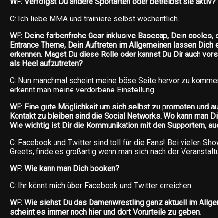
WF: Verfolgst Du andere Sportarten oder betreibst sie aktiv?
C: Ich liebe MMA und trainiere selbst wöchentlich.
WF: Deine farbenfrohe Gear inklusive Basecap, Dein cooles,
Entrance Theme, Dein Auftreten im Allgemeinen lassen Dich e
erkennen. Magst Du diese Rolle oder kannst Du Dir auch vorste
als Heel aufzutreten?
C: Nun manchmal scheint meine böse Seite hervor zu kommen
erkennt man meine verdorbene Einstellung.
WF: Eine gute Möglichkeit um sich selbst zu promoten und au
Kontakt zu bleiben sind die Social Networks. Wo kann man Dic
Wie wichtig ist Dir die Kommunikation mit den Supportern, au
C: Facebook und Twitter sind toll für die Fans! Bei vielen Sh
Greets, finde es großartig wenn man sich nach der Veranstaltun
WF: Wie kann man Dich booken?
C: Ihr könnt mich über Facebook und Twitter erreichen.
WF: Wie siehst Du das Damenwrestling ganz aktuell im Allg
scheint es immer noch hier und dort Vorurteile zu geben.