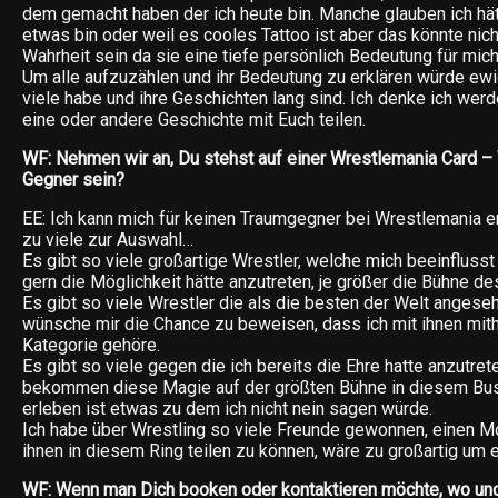
dem gemacht haben der ich heute bin. Manche glauben ich hät
etwas bin oder weil es cooles Tattoo ist aber das könnte nich
Wahrheit sein da sie eine tiefe persönlich Bedeutung für mic
Um alle aufzuzählen und ihr Bedeutung zu erklären würde ewi
viele habe und ihre Geschichten lang sind. Ich denke ich wer
eine oder andere Geschichte mit Euch teilen.
WF: Nehmen wir an, Du stehst auf einer Wrestlemania Card – 
Gegner sein?
EE: Ich kann mich für keinen Traumgegner bei Wrestlemania e
zu viele zur Auswahl…
Es gibt so viele großartige Wrestler, welche mich beeinflusst
gern die Möglichkeit hätte anzutreten, je größer die Bühne de
Es gibt so viele Wrestler die als die besten der Welt angese
wünsche mir die Chance zu beweisen, dass ich mit ihnen mitha
Kategorie gehöre.
Es gibt so viele gegen die ich bereits die Ehre hatte anzutre
bekommen diese Magie auf der größten Bühne in diesem Bu
erleben ist etwas zu dem ich nicht nein sagen würde.
Ich habe über Wrestling so viele Freunde gewonnen, einen 
ihnen in diesem Ring teilen zu können, wäre zu großartig um 
WF: Wenn man Dich booken oder kontaktieren möchte, wo un