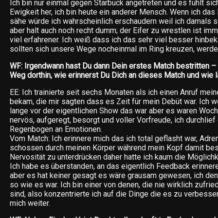
Ich bin nur einmal gegen Starbuck angetreten und es fühlt sic
Ewigkeit her, ich bin heute ein anderer Mensch. Wenn ich da
sähe würde ich wahrscheinlich erschaudern weil ich damals so
aber halt auch noch recht dumm; der Eifer zu wrestlen ist imm
viel erfahrener. Ich weiß dass ich das sehr viel besser hin
sollten sich unsere Wege nocheinmal im Ring kreuzen, werde 
WF: Irgendwann hast Du dann Dein erstes Match bestritten –
Weg dorthin, wie erinnerst Du Dich an dieses Match und wie
EE: Ich trainierte seit sechs Monaten als ich einen Anruf mei
bekam, die mir sagten dass es Zeit für mein Debüt war. Ich w
lange vor der eigentlichen Show das war aber es waren Woch
nervös, aufgeregt, besorgt und voller Vorfreude, ich durchlie
Regenbogen an Emotionen.
Vom Match: Ich erinnere mich das ich total geflasht war, Adre
schossen durch meinen Körper während mein Kopf damit bes
Nervosität zu unterdrücken daher hatte ich kaum die Möglichk
Ich habe es überstanden, an das eigentlich Feedback erinnere
aber es hat keiner gesagt es wäre grausam gewesen, ich den
so wie es war. Ich bin einer von denen, die nie wirklich zufri
sind, also konzentrierte ich auf die Dinge die es zu verbesse
mich weiter.