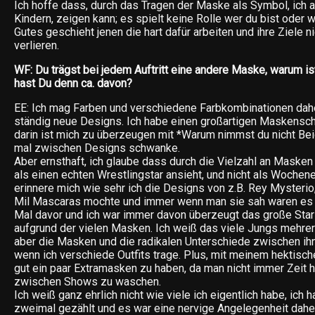
Ich hoffe dass, durch das Tragen der Maske als Symbol, ich a
Kindern, zeigen kann; es spielt keine Rolle wer du bist oder
Gutes geschieht jenen die hart dafür arbeiten und ihre Ziele
verlieren.
WF: Du trägst bei jedem Auftritt eine andere Maske, warum is
hast Du denn ca. davon?
EE: Ich mag Farben und verschiedene Farbkombinationen dahe
ständig neue Designs. Ich habe einen großartigen Maskensch
darin ist mich zu überzeugen mit *Warum nimmst du nicht Be
mal zwischen Designs schwanke.
Aber ernsthaft, ich glaube dass durch die Vielzahl an Maske
als einen echten Wrestlingstar ansieht, und nicht als Wochen
erinnere mich wie sehr ich die Designs von z.B. Rey Mysterio
Mil Mascaras mochte und immer wenn man sie sah waren es 
Mal davor und ich war immer davon überzeugt das große Sta
aufgrund der vielen Masken. Ich weiß das viele Jungs mehr
aber die Masken und die radikalen Unterschiede zwischen ihn
wenn ich verschiede Outfits trage. Plus, mit meinem hektisch
gut ein paar Extramasken zu haben, da man nicht immer Zeit 
zwischen Shows zu waschen.
Ich weiß ganz ehrlich nicht wie viele ich eigentlich habe, ich 
zweimal gezählt und es war eine nervige Angelegenheit daher 