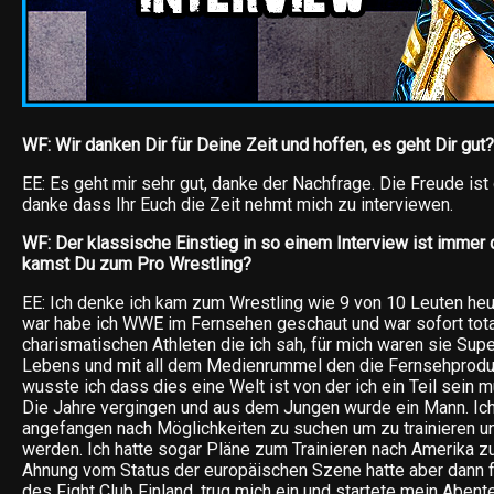
WF: Wir danken Dir für Deine Zeit und hoffen, es geht Dir gut?
EE: Es geht mir sehr gut, danke der Nachfrage. Die Freude ist
danke dass Ihr Euch die Zeit nehmt mich zu interviewen.
WF: Der klassische Einstieg in so einem Interview ist immer
kamst Du zum Pro Wrestling?
EE: Ich denke ich kam zum Wrestling wie 9 von 10 Leuten heut
war habe ich WWE im Fernsehen geschaut und war sofort tota
charismatischen Athleten die ich sah, für mich waren sie Su
Lebens und mit all dem Medienrummel den die Fernsehprodu
wusste ich dass dies eine Welt ist von der ich ein Teil sein 
Die Jahre vergingen und aus dem Jungen wurde ein Mann. Ich
angefangen nach Möglichkeiten zu suchen um zu trainieren un
werden. Ich hatte sogar Pläne zum Trainieren nach Amerika zu
Ahnung vom Status der europäischen Szene hatte aber dann f
des Fight Club Finland, trug mich ein und startete mein Abente