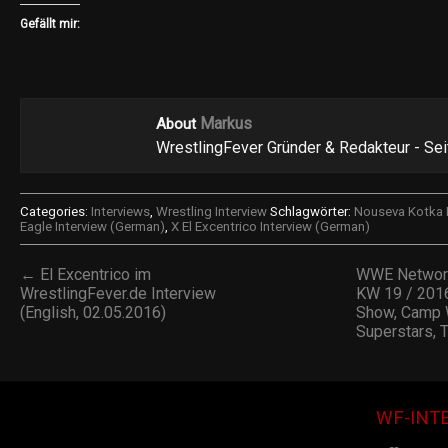
Gefällt mir:
Markus
About
WrestlingFever Gründer & Redakteur - Se
Categories:
Interviews
,
Wrestling Interview
Schlagwörter:
Nouseva Kotka 
Eagle Interview (German)
,
X El Excentrico Interview (German)
← El Excentrico im
WWE Network
WrestlingFever.de Interview
KW 19 / 2016
(English, 02.05.2016)
Show, Camp W
Superstars, 
WF-INT