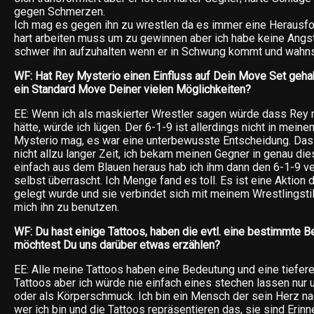
gegen Schmerzen.
Ich mag es gegen ihn zu wrestlen da es immer eine Herausfo
hart arbeiten muss um zu gewinnen aber ich habe keine Angst 
schwer ihn aufzuhalten wenn er in Schwung kommt und wahnsi
WF: Hat Rey Mysterio einen Einfluss auf Dein Move Set gehab
ein Standard Move Deiner vielen Möglichkeiten?
EE: Wenn ich als maskierter Wrestler sagen würde dass Rey mi
hätte, würde ich lügen. Der 6-1-9 ist allerdings nicht in mein
Mysterio mag, es war eine unterbewusste Entscheidung. Das w
nicht allzu langer Zeit, ich bekam meinen Gegner in genau di
einfach aus dem Blauen heraus hab ich ihm dann den 6-1-9 v
selbst überrascht. Ich Menge fand es toll. Es ist eine Aktion 
gelegt wurde und sie verbindet sich mit meinem Wrestlingstil
mich ihn zu benutzen.
WF: Du hast einige Tattoos, haben die evtl. eine bestimmte 
möchtest Du uns darüber etwas erzählen?
EE: Alle meine Tattoos haben eine Bedeutung und eine tiefere
Tattoos aber ich würde nie einfach eines stechen lassen nur
oder als Körperschmuck. Ich bin ein Mensch der sein Herz nac
wer ich bin und die Tattoos repräsentieren das, sie sind Eri