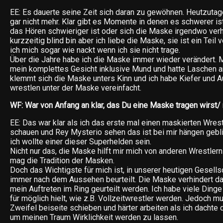
EE: Es dauerte seine Zeit sich daran zu gewöhnen. Heutzuta
gar nicht mehr. Klar gibt es Momente in denen es schwerer is
das Hören schwieriger ist oder sich die Maske irgendwo verh
kurzzeitig blind bin aber ich liebe die Maske, sie ist ein Teil
ich mich sogar wie nackt wenn ich sie nicht trage.
Über die Jahre habe ich die Maske immer wieder verändert. M
mein komplettes Gesicht inklusive Mund und hatte Laschen a
klemmt sich die Maske unters Kinn und ich habe Kiefer und 
wrestlen unter der Maske vereinfacht.
WF: War von Anfang an klar, das Du eine Maske tragen wirst
EE: Das war klar als ich das erste mal einen maskierten Wres
schauen und Rey Mysterio sehen das ist bei mir hängen gebl
ich wollte einer dieser Superhelden sein.
Nicht nur das, die Maske hilft mir mich von anderen Wrestler
mag die Tradition der Masken.
Doch das Wichtigste für mich ist, in unserer heutigen Gesell
immer nach dem Aussehen beurteilt. Die Maske verhindert da
mein Auftreten im Ring geurteilt werden. Ich habe viele Dinge e
für möglich hielt, wie z.B. Vollzeitwrestler werden. Jedoch m
Zweifel beiseite schieben und härter arbeiten als ich dachte 
um meinen Traum Wirklichkeit werden zu lassen.