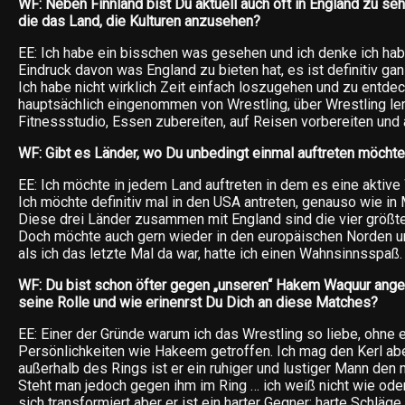
WF: Neben Finnland bist Du aktuell auch oft in England zu seh
die das Land, die Kulturen anzusehen?
EE: Ich habe ein bisschen was gesehen und ich denke ich ha
Eindruck davon was England zu bieten hat, es ist definitiv gan
Ich habe nicht wirklich Zeit einfach loszugehen und zu entde
hauptsächlich eingenommen von Wrestling, über Wrestling lern
Fitnessstudio, Essen zubereiten, auf Reisen vorbereiten und 
WF: Gibt es Länder, wo Du unbedingt einmal auftreten möcht
EE: Ich möchte in jedem Land auftreten in dem es eine aktive
Ich möchte definitiv mal in den USA antreten, genauso wie in
Diese drei Länder zusammen mit England sind die vier größte
Doch möchte auch gern wieder in den europäischen Norden u
als ich das letzte Mal da war, hatte ich einen Wahnsinnsspaß.
WF: Du bist schon öfter gegen „unseren“ Hakem Waquur angetr
seine Rolle und wie erinenrst Du Dich an diese Matches?
EE: Einer der Gründe warum ich das Wrestling so liebe, ohne e
Persönlichkeiten wie Hakeem getroffen. Ich mag den Kerl aber
außerhalb des Rings ist er ein ruhiger und lustiger Mann den 
Steht man jedoch gegen ihm im Ring … ich weiß nicht wie ode
sich transformiert aber er ist ein harter Gegner; harte Schläge