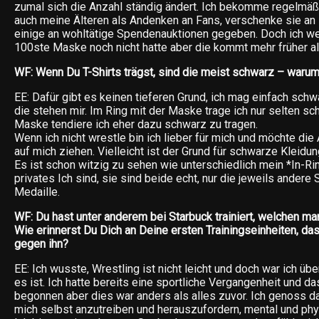
zumal sich die Anzahl ständig ändert. Ich bekomme regelmäß
auch meine Älteren als Andenken an Fans, verschenke sie an
einige an wohltätige Spendenauktionen gegeben. Doch ich w
100ste Maske noch nicht hatte aber die kommt mehr früher al
WF: Wenn Du T-Shirts trägst, sind die meist schwarz – warum
EE: Dafür gibt es keinen tieferen Grund, ich mag einfach schwa
die stehen mir. Im Ring mit der Maske trage ich nur selten s
Maske tendiere ich eher dazu schwarz zu tragen.
Wenn ich nicht wrestle bin ich lieber für mich und möchte di
auf mich ziehen. Vielleicht ist der Grund für schwarze Kleidu
Es ist schon witzig zu sehen wie unterschiedlich mein *In-Ri
privates Ich sind, sie sind beide echt, nur die jeweils andere
Medaille.
WF: Du hast unter anderem bei Starbuck trainiert, welchen man
Wie erinnerst Du Dich an Deine ersten Trainingseinheiten, d
gegen ihn?
EE: Ich wusste, Wrestling ist nicht leicht und doch war ich üb
es ist. Ich hatte bereits eine sportliche Vergangenheit und da
begonnen aber dies war anders als alles zuvor. Ich genoss da
mich selbst anzutreiben und herauszufordern, mental und phy