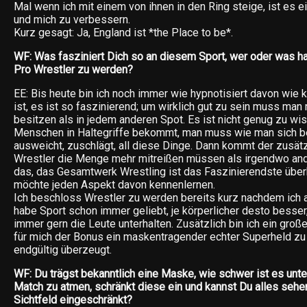
Mal wenn ich mit einem von ihnen in den Ring steige, ist es e
und mich zu verbessern.
Kurz gesagt: Ja, England ist *the Place to be*.
WF: Was fasziniert Dich so an diesem Sport, wer oder was h
Pro Wrestler zu werden?
EE: Bis heute bin ich noch immer wie hypnotisiert davon wie
ist, es ist so faszinierend; um wirklich gut zu sein muss man
besitzen als in jedem anderen Spot. Es ist nicht genug zu w
Menschen in Haltegriffe bekommt, man muss wie man sich be
ausweicht, zuschlägt, all diese Dinge. Dann kommt der zusätz
Wrestler die Menge mehr mitreißen müssen als irgendwo ander
das, das Gesamtwerk Wrestling ist das Faszinierendste überh
möchte jeden Aspekt davon kennenlernen.
Ich beschloss Wrestler zu werden bereits kurz nachdem ich a
habe Sport schon immer geliebt, je körperlicher desto besser
immer gern die Leute unterhalten. Zusätzlich bin ich ein gro
für mich der Bonus ein maskentragender echter Superheld zu 
endgültig überzeugt.
WF: Du trägst bekanntlich eine Maske, wie schwer ist es unte
Match zu atmen, schränkt diese ein und kannst Du alles sehe
Sichtfeld eingeschränkt?