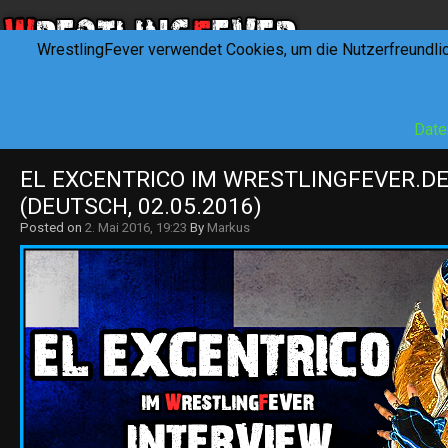
WrestlingFever verwendet Cookies, um die Nutzerfreundli
HOME
NEWS
INTERVIEWS
FEVERTALK
REV
Date
EL EXCENTRICO IM WRESTLINGFEVER.DE
(DEUTSCH, 02.05.2016)
Posted on
2. Mai 2016, 19:23
By
Markus