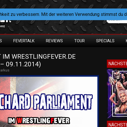
hkeit zu verbessern. Mit der weiteren Verwendung stimmst du 
S
FEVERTALK
REVIEWS
TOUR
SPECIALS
 IM WRESTLINGFEVER.DE 
– 09.11.2014)
NÄCHSTE
arkus
NÄCHSTE