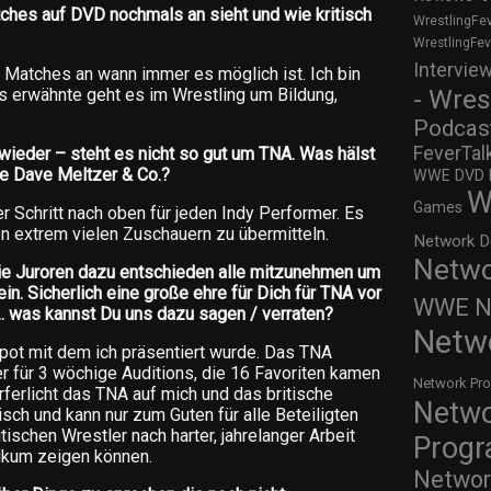
ches auf DVD nochmals an sieht und wie kritisch
WrestlingFe
WrestlingFe
Intervie
 Matches an wann immer es möglich ist. Ich bin
- Wres
its erwähnte geht es im Wrestling um Bildung,
Podcas
FeverTal
wieder – steht es nicht so gut um TNA. Was hälst
ie Dave Meltzer & Co.?
WWE DVD Re
W
Games
r Schritt nach oben für jeden Indy Performer. Es
n extrem vielen Zuschauern zu übermitteln.
Network D
Netwo
e Juroren dazu entschieden alle mitzunehmen um
in. Sicherlich eine große ehre für Dich für TNA vor
WWE Ne
. was kannst Du uns dazu sagen / verraten?
Netw
Spot mit dem ich präsentiert wurde. Das TNA
 für 3 wöchige Auditions, die 16 Favoriten kamen
Network Pr
ferlicht das TNA auf mich und das britische
Netw
tisch und kann nur zum Guten für alle Beteiligten
itischen Wrestler nach harter, jahrelanger Arbeit
Prog
ikum zeigen können.
Networ