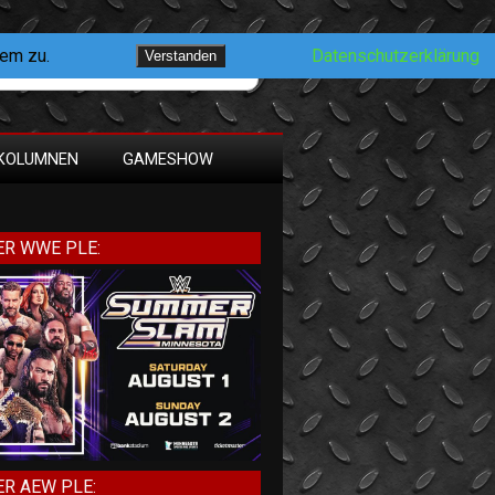
dem zu.
Datenschutzerklärung
Verstanden
KOLUMNEN
GAMESHOW
R WWE PLE:
R AEW PLE: