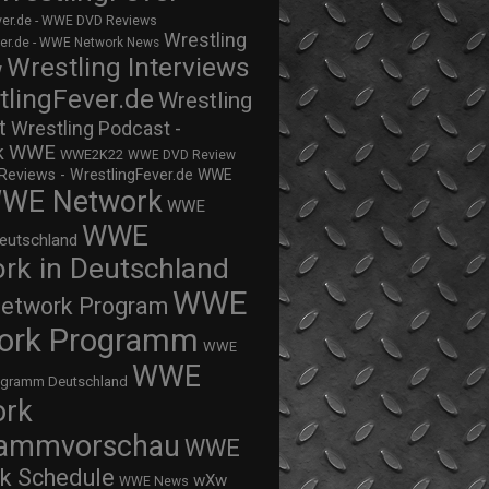
ver.de - WWE DVD Reviews
Wrestling
ver.de - WWE Network News
Wrestling Interviews
w
tlingFever.de
Wrestling
t
Wrestling Podcast -
WWE
k
WWE2K22
WWE DVD Review
views - WrestlingFever.de
WWE
WE Network
WWE
WWE
eutschland
rk in Deutschland
WWE
twork Program
ork Programm
WWE
WWE
ogramm Deutschland
ork
rammvorschau
WWE
k Schedule
wXw
WWE News