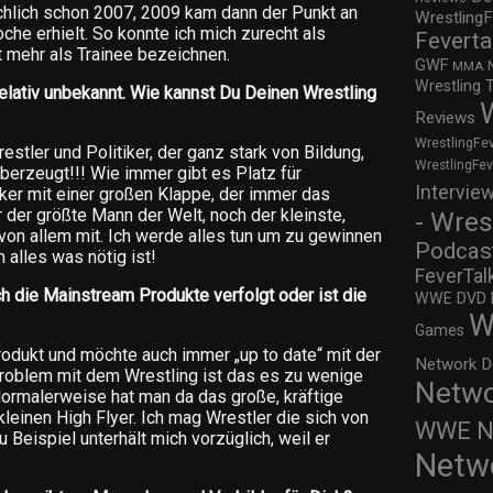
ächlich schon 2007, 2009 kam dann der Punkt an
WrestlingF
he erhielt. So konnte ich mich zurecht als
Feverta
t mehr als Trainee bezeichnen.
GWF
MMA
Wrestling 
elativ unbekannt. Wie kannst Du Deinen Wrestling
Reviews
WrestlingFe
restler und Politiker, der ganz stark von Bildung,
WrestlingFe
berzeugt!!! Wie immer gibt es Platz für
Intervie
iker mit einer großen Klappe, der immer das
r der größte Mann der Welt, noch der kleinste,
- Wres
von allem mit. Ich werde alles tun um zu gewinnen
Podcas
 alles was nötig ist!
FeverTal
h die Mainstream Produkte verfolgt oder ist die
WWE DVD Re
W
Games
odukt und möchte auch immer „up to date“ mit der
Network D
roblem mit dem Wrestling ist das es zu wenige
Netwo
 Normalerweise hat man da das große, kräftige
einen High Flyer. Ich mag Wrestler die sich von
WWE Ne
Beispiel unterhält mich vorzüglich, weil er
Netw