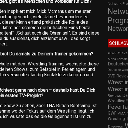
den, gibt es Menschen und Vorbilder für Dich?
Network Pr
Netw
en inspiriert mich Mick Mcmanus am meisten.
richtig gemacht, viele Jahre bevor andere es
Prog
y, dieser Mann erfand praktisch die Rolle des
Jahre her, schreien die britischen Fans heute
Networ
alten!“, „Schaut euch die Ohren an!“. Es sind diese
ie du aussiehst, dich anziehst usw… das sorgt
SCHLAG
ert.
#Feve
ie bist Du damals zu Deinem Trainer gekommen?
#EWS
Alpha Female
Deutscher
chule mit dem Wrestling Training, wechselte diese
 kleinen Shows, zum Beispiel in Ferienlagern und
Deutsche Wre
 Ich versuchte ständig Kontakte zu knüpfen und
DVD Review
Wrestli
Wrestli
möchtest gerne nach oben – deshalb hast Du Dich
De
in erstes TV-Projekt?
Reviews
WrestlingF
ne Show zu sehen, aber TNA British Bootcamp ist
Feverta
nehme wo der Fokus auf dem Wrestling liegt. Ich
GWF
MMA
 ich wusste das es die Gelegenheit ist um zu
Wrestling 
Reviews