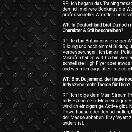
RP: Ich begann das Training tats
dem ich mehrere Bookings die Woc
professioneller Wrestler und nich
WF: In Deutschland bist Du noch r
Charakter & Stil beschreiben?
RP: Ich bin Britanniens einziger W
Bildung und noch einmal Bildung ü
Verbesserungen. Ich bin ein Polit
Mikrofon haben will. Ich bin wede
schnellste High Flyer aber etwas 
und wenn ich sage alles, meine ich
WF: Bist Du jemand, der heute noc
Indyszene mehr Thema für Dich?
RP: Ich folge dem Main Stream Pr
Indy Szene sein. Mein einziges P
wirklich einzigartige Aktive gibt.
Powerhouse oder den schnellen, kl
der Masse abheben. Bray Wyatt zu 
anders ist.