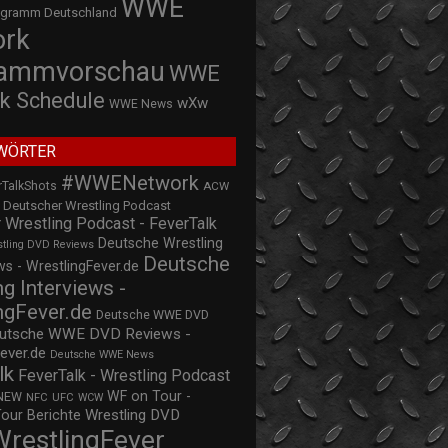
WWE
ogramm Deutschland
ork
rammvorschau
WWE
k Schedule
wXw
WWE News
WÖRTER
#WWENetwork
rTalkShots
ACW
Deutscher Wrestling Podcast
 Wrestling Podcast - FeverTalk
Deutsche Wrestling
stling DVD Reviews
Deutsche
s - WrestlingFever.de
ng Interviews -
ngFever.de
Deutsche WWE DVD
utsche WWE DVD Reviews -
ever.de
Deutsche WWE News
lk
FeverTalk - Wrestling Podcast
WF on Tour -
NEW
NFC
UFC
WCW
Wrestling DVD
Tour Berichte
WrestlingFever