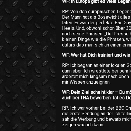
WF: In Europa gibt es viele Legen
RP: Von den europäischen Legend
Der Mann hat als Bösewicht alles 
taten. Er war der perfekte Bad Gu
Heels. Und, obwohl schon über 30 
noch seine Phrasen. „Du! Fresse h
kleinen Dinge wie die Phrasen, w
dafürs das man sich an einen erinn
WF: Wer hat Dich trainiert und w
RP: Ich begann an einer lokalen S
dann aber. Ich wrestlete bei sehr
arbeitet mich langsam nach oben.
mir Wissen anzueignen.
WF: Dein Ziel scheint klar – Du 
auch bei TNA beworben. Ist es De
RP: Ich war vorher bei der BBC O
die erste Sendung an der ich teil
sah die Werbung und bewarb mich,
zeigen was ich kann.