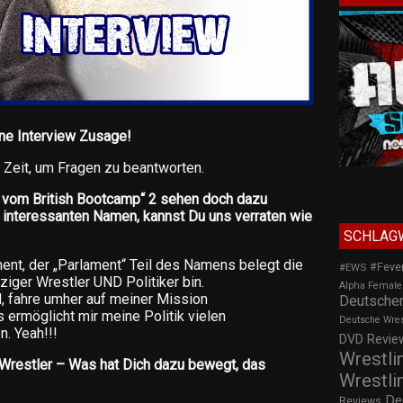
ane Interview Zusage!
 Zeit, um Fragen zu beantworten.
il vom British Bootcamp“ 2 sehen doch dazu
 interessanten Namen, kannst Du uns verraten wie
SCHLAG
ent, der „Parlament“ Teil des Namens belegt die
#Feve
#EWS
ziger Wrestler UND Politiker bin.
Alpha Female
, fahre umher auf meiner Mission
Deutscher
 ermöglicht mir meine Politik vielen
Deutsche Wre
. Yeah!!!
DVD Review
Wrestli
o Wrestler – Was hat Dich dazu bewegt, das
Wrestli
De
Reviews