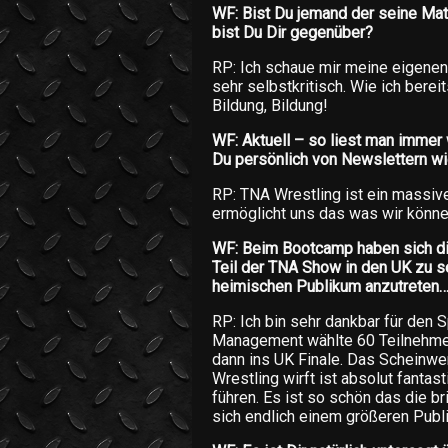
WF: Bist Du jemand der seine Mat
bist Du Dir gegenüber?
RP: Ich schaue mir meine eigenen
sehr selbstkritisch. Wie ich bere
Bildung, Bildung!
WF: Aktuell – so liest man immer 
Du persönlich von Newslettern w
RP: TNA Wrestling ist ein massive
ermöglicht uns das was wir könne
WF: Beim Bootcamp haben sich di
Teil der TNA Show in den UK zu se
heimischen Publikum anzutreten…
RP: Ich bin sehr dankbar für den 
Management wählte 60 Teilnehmer
dann ins UK Finale. Das Scheinwer
Wrestling wirft ist absolut fantas
führen. Es ist so schön das die br
sich endlich einem größeren Publ