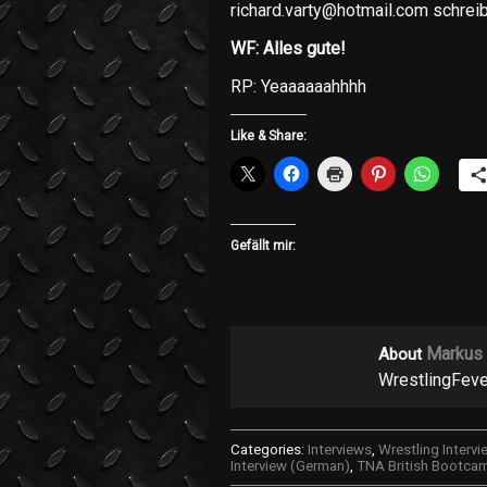
richard.varty@hotmail.com schreib
WF: Alles gute!
RP: Yeaaaaaahhhh
Like & Share:
Gefällt mir:
Markus
About
WrestlingFeve
Categories:
Interviews
,
Wrestling Intervi
Interview (German)
,
TNA British Bootca