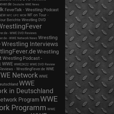
ever.de
Deutsche WWE News
lk
FeverTalk - Wrestling Podcast
WF on Tour -
NEW
NFC
UFC
WCW
Wrestling DVD
Tour Berichte
WrestlingFever
ver.de - WWE DVD Reviews
Wrestling
ver.de - WWE Network News
Wrestling Interviews
w
tlingFever.de
Wrestling
t
Wrestling Podcast -
WWE
k
WWE2K22
WWE DVD Review
views - WrestlingFever.de
WWE
WE Network
WWE
WWE
eutschland
rk in Deutschland
WWE
twork Program
ork Programm
WWE