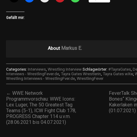
Gefällt mir:
Markus E.
About
Categories:
Interviews
,
Wrestling Interview
Schlagwörter:
#TayraGates
,
De
Interviews - WrestlingFever.de
,
Tayra Gates Wrestlerin
,
Tayra Gates wXw
,
W
Wrestling Interviews - WrestlingFver.de
,
WrestlingFever
← WWE Network
FeverTalk Sh
Programmvorschau: WWE Icons:
Bones“ Klinge
Lex Luger, The 50 Greatest Tag
Kakerlaken in
Teams (5-1), ICW Fight Club 178,
(01.07.2021
PROGRESS Chapter 114 u.v.m.
(28.06.2021 bis 04.07.2021)