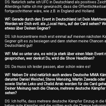
DS: Natürlich sehe ich UFC in Deutschland als positives Zei
Allerdings hätte ich mir gewünscht, dass die Öffentlichkeits
fortgeschrittener wäre, wie z.B. in England und Holland.
WF: Gerade durch den Event in Deutschland ist Dein Marktwer
Werden wir Dich evtl. als „Local Hero„ auf der Card sehen? W
etwas über Deinen Gegner?
DS: Ich konzentriere mich erst einmal auf meinen nächsten K
Gegner gilt es zu besiegen und dann stehen meine Chancen au
Deutschland gut!
WF: Mal so unter uns, es wird ja stark über einen Main Event
gesprochen, wer denkst Du, wird die Show Headlinen?
DS: Da muss ich leider passen, aber schön wäre es!
WF: Neben Dir sind natürlich auch andere Deutsche MMA Käm
darunter Daniel Weichel, Steve Mensing, Martin Zawada ode
sowie Stefan Leko und Chalid Arrab werden für die Card geha
Deiner Meinung nach die Chance, mehrere deutsche Kämpfer 
sehen?
DS: Ich hoffe, dass mehrere deutsche Kämpfer Einzug in die 
haben gute Kämpfer und die sollten auch die Chance bekom