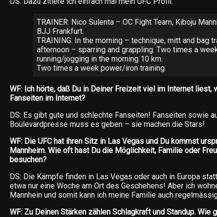
DS: Dazu zitiere ich einfach mal mein UFC Profil:
TRAINER: Nico Sulenta – OC Fight Team, Kiboju Mann
BJJ Frankfurt.
TRAINING: In the morning – technique, mitt and bag tra
afternoon – sparring and grappling. Two times a wee
running/jogging in the morning 10 km.
Two times a week power/iron training.
WF: Ich hörte, daß Du in Deiner Freizeit viel im Internet liest,
Fanseiten im Internet?
DS: Es gibt gute und schlechte Fanseiten! Fanseiten sowie a
Boulevardpresse muss es geben – sie machen die Stars!
WF: Die UFC hat ihren Sitz in Las Vegas und Du kommst ursp
Mannheim. Wie oft hast Du die Möglichkeit, Familie oder Fr
besuchen?
DS: Die Kämpfe finden in Las Vegas oder auch in Europa statt
etwa nur eine Woche am Ort des Geschehens! Aber ich wohne
Mannhein und somit kann ich meine Familie auch regelmässi
WF: Zu Deinen Stärken zählen Schlagkraft und Standup. Wie 