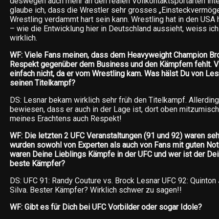
deswegen auch mehr an den realen Vollkontaktsportarten inter
glaube ich, dass die Wrestler sehr grosses „Einsteckvermög
Wrestling verdammt hart sein kann. Wrestling hat in den US
– wie die Entwicklung hier in Deutschland aussieht, weiss ich
wirklich.
WF: Viele Fans meinen, dass dem Heavyweight Champion Bro
Respekt gegenüber dem Business und den Kämpfern fehlt. V
einfach nicht, da er vom Wrestling kam. Was hälst Du von Le
seinen Titelkampf?
DS: Lesnar bekam wirklich sehr früh den Titelkampf. Allerdin
bewiesen, dass er auch in der Lage ist, dort oben mitzumisc
meines Erachtens auch Respekt!
WF: Die letzten 2 UFC Veranstaltungen (91 und 92) waren seh
wurden sowohl von Experten als auch von Fans mit guten No
waren Deine Lieblings Kämpfe in der UFC und wer ist der De
beste Kämpfer?
DS: UFC 91: Randy Couture vs. Brock Lesnar UFC 92: Quinton
Silva. Bester Kämpfer? Wirklich schwer zu sagen!!
WF: Gibt es für Dich bei UFC Vorbilder oder sogar Idole?