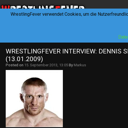
WrestlingFever verwendet Cookies, um die Nutzerfreundli
HOME
NEWS
INTERVIEWS
FEVERTALK
REV
Date
WRESTLINGFEVER INTERVIEW: DENNIS SI
(13.01.2009)
Posted on
15. September 2013, 13:05
By
Markus