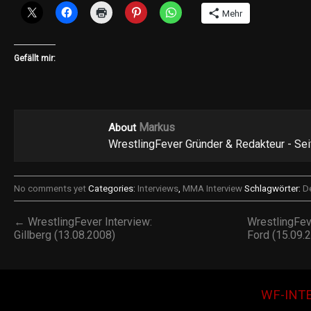
Mehr
Gefällt mir:
Markus
About
WrestlingFever Gründer & Redakteur - Se
No comments yet
Categories:
Interviews
,
MMA Interview
Schlagwörter:
De
← WrestlingFever Interview:
WrestlingFeve
Gillberg (13.08.2008)
Ford (15.09.
WF-INT